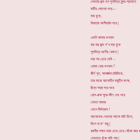
দেবতার জন্ম হল সুপবিত্র সুন্দর প্রভাতে
মাটির কোলের পরে—
মার বুকে,
বিধাতার আশীর্ব্বাদ লয়ে |
এমনি আমার ভগবান
বার বার জন্ম ল’ন মার বুকে
সুপবিত্র ধরণীর কোলে |
তার পর চেয়ে দেখি –
কোথা মোর ভগবান ?
জীর্ণ গৃহ, আবর্জ্জনা চারিদিকে,
তার মাঝে আলোহীন বায়ুহীন কক্ষে,
ছিন্ন শয্যা পরে শুয়ে
রোগ-রুক্ষ ক্ষুধা-ক্ষীণ দেহ লয়ে
দেবতা আমার
ফেলে দীর্ঘশ্বাস !
আলোকের দেবতার আলো নাহি মিলে,
মিলে না ক’ বায়ু |
রজনীর লক্ষ্য তারা চেয়ে চেয়ে খোঁজে আর
দেবতারে খুঁজে নাহি পায় |