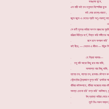
. ভয়ঙ্কর ভুখে,
এস নারী অই তব তনুলতা নিষ্পেষিয়া বুকে
. কই মোর রহস্য-বারতা ;
জন্মে জন্মে এ দেহের প্রতি অণু-পরমাণু মা
. এনেছি যেই
সে বাণী সুগন্ধ করিয়া অগণন ফাল্গুনের সুরভি
রঞ্জিয়া বিচিত্র বর্ণে, সিক্ত করি সঙ্গীতের আনন
. রূপে রসে অপরূপ করি’
কই ধীরে, --- দেহমন এ জীবন --- উঠুক শি
. হে প্রিয়া আমার—
. তবু যদি আরো কিছু রয়ে যায় বাকি,
. অসমাপ্ত যায় কিছু থাকি,
হাস্যে তব, লাস্যে তব, ছলনায় কৌশলে কল
সৌন্দর্য্যের ইন্দ্রজালে মুগ্ধ করি’ দুলাইয়
ধাঁধিয়া কটাক্ষপাতে, বাঁধিয়া অচ্ছেদ্য মায়া-ফা
সমস্ত চেতনা হরি’ মগ্ন করি’ আলিঙ্গনে, 
. উদ্ ভ্রান্ত করিয়া মোরে করিয়
. লুটে নিও সকল সম্বল |