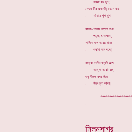
. হয়রান সব চুপ ;
মেঘলা দিন আজ দাঁড় ফেলে যায়
. আঁধারে ঝুপ ঝুপ !
বাদলা-পোকার পাত্লা পাখা
. পড়ছে খসে খসে,
সার্সিতে জল সারেঙ বাজে
. শুন্ ছি বসে বসে |--
হাল্ কা বেণীর বন্ধনী আজ
. আল্ গা করেই রাখ,
শুধু শীতল অধর দিয়ে
. নীরব চুমা আঁকা |
. *****************
মিলনসাগর