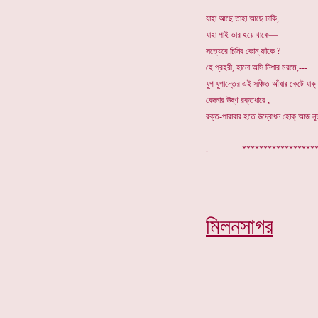
যাহা আছে তাহা আছে ঢাকি,
যাহা পাই ভার হয়ে থাকে—
সত্যেরে চিনিব কোন্ ফাঁকে ?
হে প্রহরী, হানো অসি নিশার মরমে,---
যুগ যুগান্তের এই সঞ্চিত আঁধার কেটে যাক্
বেদনার উষ্ণ রক্তধারে ;
রক্ত-পারাবার হতে উদ্বোধন হোক্ আজ নূ
. *****************
মিলনসাগর