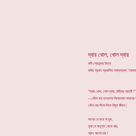
*
দ্বার খোল, খোল দ্বার
কবি প্রেমেন্দ্র মিত্র
কবির প্রথম প্রকাশিত কাব্যগ্রন্থ “প্রথ
“দ্বার খোল, খোল দ্বার, রাত্রির প্রহরী !”
---কেঁদে কয় হতভাগ্য নিঃস্বন্বল মানবের 
কেঁদে কয় দিকে দিকে নিযুত জীবন |
অন্নে যে ভরে না বুক,
তৃষা যে অতৃপ্ত থেকে যায়,
প্রাণ আলো চায় !