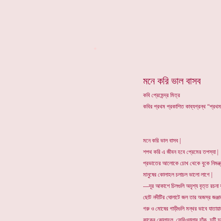
*
মনে করি ভাল বাসব
কবি প্রেমেন্দ্র মিত্র
কবির প্রথম প্রকাশিত কাব্যগ্রন্থ “প্রথ
মনে করি ভাল বাসব |
শপথ করি এ জীবন হবে প্রেমের তপস্যা |
প্রভাতের আলোকে চোখ থেকে বুকে নিমন্ত্
মানুষের কোলাহল চলাচল ভালো লাগে |
---দূর আকাশে চিলগুলি অদ়ৃশ্য বৃত্ত রচনা
ছোট নদীটির ঘোলাটে জল তার অজস্র জঞ্জাল
গরু ও মোষের গাড়ীগুলি মন্থর ভাবে যাতায়
কাকের কোলাহল, ফেরিওয়ালার হাঁক, দুটি দ