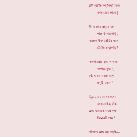
দুটি প্রাণীর মজ্ লিসই আজ
. সবার চেয়ে ভালো |
বীণার তারে মর্ চে-ধরা
. কাজ কি পাড়াপাড়ি ;
আজকে নীরব ঠোঁটের সাথে
. ঠোঁটের কাড়াকাড়ি !
মেঘলা-মোহ ধরে যে আজ
. কপোত-কূজনে,
বর্ষাশেষের বেহায়া রেশ
. শুন্ ছি দুজনে !
চিকুর চেয়ে চম্ কে দেবে
. করো না চিক্ ফাঁক,
আজ দেওয়ানা দেয়ার শোন
. দিল-দরদী ডাক !
দরিয়াতে আজ কই দাদুরি—