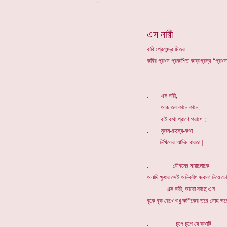
*
এস নারী
কবি প্রেমেন্দ্র মিত্র
কবির প্রথম প্রকাশিত কাব্যগ্রন্থ “প্রথ
. এস নারী,
. আজ তব কানে কানে,
. কই কথা প্রাণে প্রাণে ;---
. সৃজন-রহস্য-কথা
. ----নিখিলের আদিম বারতা |
. যৌবনের মায়ালোকে
অনাদি ক্ষুধার সেই অনির্ব্বাণ জ্বালা নিয়ে চ
. এস নারী, আরো কাছে এস
বুকে বুক রেখে শুধু ক্ষণিকের তরে মোহ ভ
. চুপে চুপে যে কথাটি