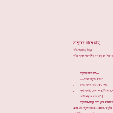
*
মানুষের মানে চাই
কবি প্রেমেন্দ্র মিত্র
কবির প্রথম প্রকাশিত কাব্যগ্রন্থ “প্রথ
. মানুষের মানে চাই—
. ----গোটা মানুষের মানে !
. রক্ত, মাংস, হাড়, মেদ, মজ্জা,
. ক্ষুধা, তৃষ্ণা, লোভ, কাম, হিংসা সম
. গোটা মানুষের মানে চাই |
. মানুষ সব-কিছুর মানে খুঁজে হয়রান
এবার চাই মানুষের মানে--- নইলে যে সৃষ্টির ব