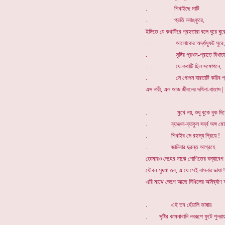
. শিখাইছে মাটি
. প্রতি নবাঙ্কুরে,
ইঙ্গিতে যে কথাটিরে গ্রহতারা বলে ঘুরে ঘুর
. আলোকের অর্দ্ধস্ফুট সুরে,
. সৃষ্টির প্রথম-প্রাতে বিধাতা
. যে-কথাটি ছিল সঙ্গোপনে,
. সে গোপন বারতাটি করিব প্র
এস নারী, এল আজ জীবনের দখিনা-বাতাস |
. মুখে নয়, শুধু বুকে বুক দিয়ে
. ব্যাঞ্জনা-ব্যাকুল সর্ব্ব অঙ্গ মোর
. শিখাইব সে রহস্য প্রিয়ে !
. জানিবার দুরন্ত আগ্রহে
তোমারও দেহের মাঝে শোণিতের বন্যাবেগ 
যৌবন-সুষমা তব, এ যে সেই বাসনার ভাষা !
এরি মাঝে জেগে আছে নিখিলের অনির্ব্বাণ 
. এই তব হেঁয়ালি ভাষায়
. সৃষ্টির কামনাখানি নবরূপে ফুটে পুনরায়