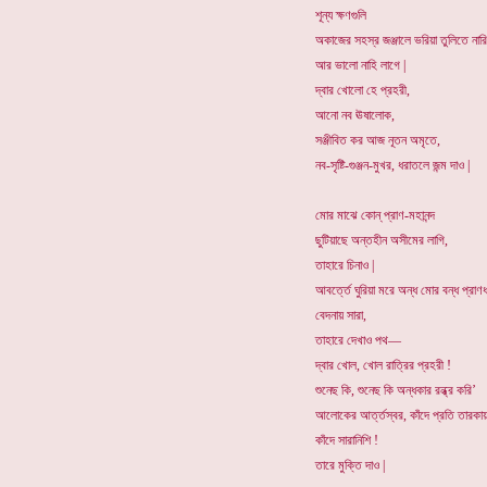
শূন্য ক্ষণগুলি
অকাজের সহস্র জঞ্জালে ভরিয়া তুলিতে নারি
আর ভালো নাহি লাগে |
দ্বার খোলো হে প্রহরী,
আনো নব ঊষালোক,
সঞ্জীবিত কর আজ নূতন অমৃতে,
নব-সৃষ্টি-গুঞ্জন-মুখর, ধরাতলে জন্ম দাও |
মোর মাঝে কোন্ প্রাণ-মহানন্দ
ছুটিয়াছে অন্তহীন অসীমের লাগি,
তাহারে চিনাও |
আবর্ত্তে ঘুরিয়া মরে অন্ধ মোর বন্ধ প্রাণধ
বেদনায় সারা,
তাহারে দেখাও পথ—
দ্বার খোল, খোল রাত্রির প্রহরী !
শুনেছ কি, শুনেছ কি অন্ধকার রন্ধ্র করি’
আলোকের আর্ত্তস্বর, কাঁদে প্রতি তারকা
কাঁদে সারানিশি !
তারে মুক্তি দাও |