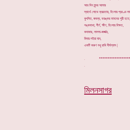
আর দিন সুন্দর আমার
স্বার্থে লোভে ক্রূরতায়, হিংসায় প্রচণ্ড ল
কুৎসিত, জঘন্য, ভয়ঙ্কর মানবের পুরী হতে
পঙ্কমাখা, শীর্ণ, ক্ষীণ, হিংসায় বিক্ষত,
কদাকার, লালসা-জর্জ্জর,
বিদায় লইয়া যান,
একটি করুণ শুধু রাখি দীর্ঘশ্বাস |
. *****************
মিলনসাগর