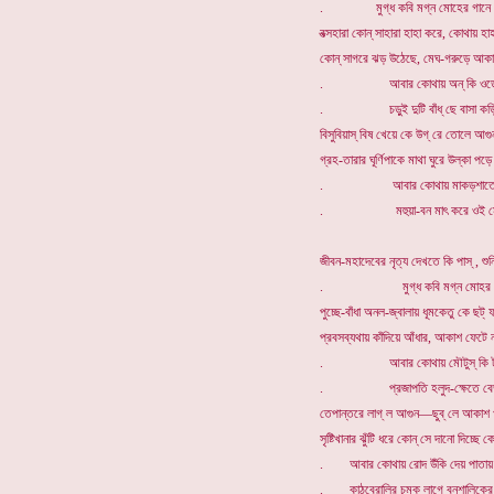
. মুগ্ধ কবি মগ্ন মোহের গানে 
বত্সহারা কোন্ সাহারা হাহা করে, কোথায় হা
কোন্ সাগরে ঝড় উঠেছে, মেঘ-গরুড়ে আক
. আবার কোথায় অন্ কি ওড়ে বন্
. চড়ুই দুটি বাঁধ্ ছে বাসা কড়ি
বিসুবিয়াস্ বিষ খেয়ে কে উগ্ রে তোলে আগ
গ্রহ-তারার ঘূর্ণিপাকে মাথা ঘুরে উল্কা পড়ে
. আবার কোথায় মাকড়শাতে বুন্
. মহুয়া-বন মাৎ করে ওই মৌমা
জীবন-মহাদেবের নৃত্য দেখতে কি পাস্ , শুন
. মুগ্ধ কবি মগ্ন মোহর গা
পুচ্ছে-বাঁধা অনল-জ্বালায় ধূমকেতু কে ছট্
প্রবসব্যথায় কাঁদিয়ে আঁধার, আকাশ ফেটে 
. আবার কোথায় মৌটুস্ কি টুস্ ক
. প্রজাপতি হলুদ-ক্ষেতে বেড়ায় 
তেপান্তরে লাগ্ ল আগুন—ছুব্ লে আকাশ খু
সৃষ্টিখানার ঝুঁটি ধরে কোন্ সে দানো দিচ্ছে ক
. আবার কোথায় রোদ উঁকি দেয় পাতায় চ
. কাঠবেরালির চমক্ লাগে বনশালিকের 