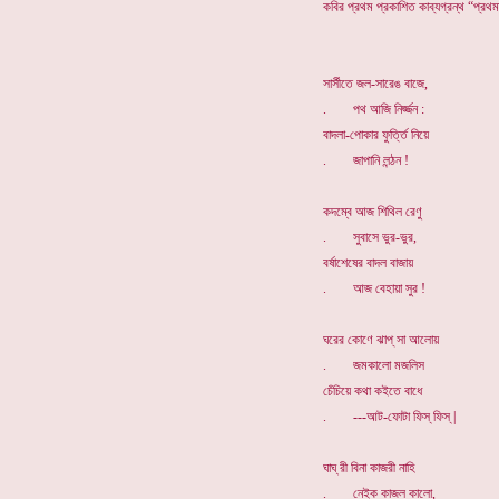
কবির প্রথম প্রকাশিত কাব্যগ্রন্থ “প্রথ
সার্সীতে জল-সারেঙ বাজে,
. পথ আজি নির্জ্জন :
বাদলা-পোকার ফুর্ত্তি নিয়ে
. জাপানি লন্ঠন !
কদম্বে আজ শিথিল রেণু
. সুবাসে ভুর-ভুর,
বর্ষাশেষের বাদল বাজায়
. আজ বেহায়া সুর !
ঘরের কোণে ঝাপ্ সা আলোয়
. জমকালো মজলিস
চেঁচিয়ে কথা কইতে বাধে
. ---আট-ফোটা ফিস্ ফিস্ |
ঘাঘ্ রী বিনা কাজরী নাহি
. নেইক কাজল কালো,