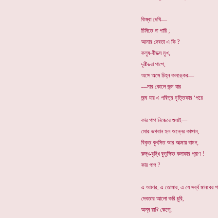
কিম্বা দেখি—
চিনিতে না পারি ;
আমার দেবতা এ কি ?
কলুষ-বীভত্স মুখ,
দৃষ্টিভরা পাপে,
অঙ্গে অঙ্গে চিহ্ন কলঙ্কের—
---মার কোলে জন্ম যার
জন্ম যার এ পবিত্র মৃত্তিকার ‘পরে
কার পাপ নিজেরে শুধাই—
মোর ভগবান হল অন্নের কাঙ্গাল,
বিকৃত কুৎসিত আর আত্মায় বামন,
রুদ্ধ-বৃদ্ধি বুভুক্ষিত কদাকার প্রাণ !
কার পাপ ?
এ আমার, এ তোমার, এ যে সর্ব্ব মানবের প
দেবতার আলো করি চুরি,
অন্ন রাখি কেড়ে,