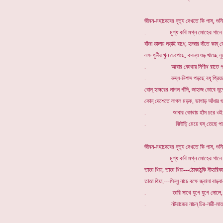
জীবন-মহাদেবের নৃত্য দেখতে কি পাস্, শুনি
. মুগ্ধ কবি মগ্ন মোহের গানে 
বাঁজা ডাঙ্গায় লড়াই বাধে, হাজার দাঁতে কাম্ ড়ে
লক্ষ খুনীর খুন চেপেছে, কবন্ধ ধড় খাচ্ছে লু
. আবার কোথায় নিশীথ রাতে প্রদী
. রুদ্ধ-নিশাস পড়ছে বধূ প্রিয়তম
বোল্ হাঙ্গরের লাগল গাঁদি, জাহাজ ডোবে ডু
কোন্ দেশেতে লাগল মড়ক, ভাগাড় আঁধার শু
. আবার কোথায় হাঁস চরে ওই শ্যা
. ঝিউড়ি মেয়ে ঘস্ তেছে পা খেজু
জীবন-মহাদেবের নৃত্য দেখতে কি পাস, শুনি
. মুগ্ধ কবি মগ্ন মোহের গানে 
তাতা থিয়া, তাতা থিয়া---ঠোকাঠুকি নীহারিক
তাতা থিয়া,---সিন্ধু নাচে বক্ষে জ্বালা বাড়ব
. তারি সাথে যুগে যুগে দোলে, দ
. নটরাজের নাচন্ চির-নারী-মাতা