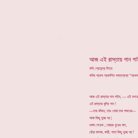
*
আজ এই রাস্তায় গান গা
কবি প্রেমেন্দ্র মিত্র
কবির প্রথম প্রকাশিত কাব্যগ্রন্থ “প্রথ
আজ এই রাস্তায় গান গাইব, --- এই নগরে
এই রাস্তার ধূলির গান !
---তার কাঁকর, তার খোয়া তার পাথরের—
আজ কিছু তুচ্ছ নয় |
ভাঙ্গা পেরেক ; ঘোড়ার খুরের নাল,
ছেঁড়া কাগজ, কাঠি, পাতা কিছু তুচ্ছ নয় !