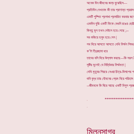
অনেক দিন জীবনের জন্য যুঝেছিল—
প্রতিদিন দেখতাম কী তার প্রাণান্ত প্রয়াস
একটি পুষ্পিত প্রশাখা প্রসারিত করবার জন্
একদিন বুঝি একটি ফিকে বেগুনি রঙের ছোট্ট
কিন্তু মূল তখন দেউলে হয়ে গেছে ;--
সব শুকিয়ে হলুদ হয়ে গেল |
পথ দিয়ে আসতে আসতে দেখি নির্ম্মল শিশু
ক’টা ইঁদুরছানা ধরে
তাদের বলি দিয়ে উল্লাস করছে—কি সরল প
সৃষ্টির মূলেই যে নির্ব্বিকার নির্ম্মমতা |
দেখি মৃত্যুর শিয়রে নেওয়া চিত্র-বিলাপের
শুনি বৃদ্ধ তার যৌবনের প্রেম নিয়ে পরিহাস
--জীবনকে কি ঘিরে আছে একটি বিপুল প্রচ্ছ
. ****************
মিলনসাগর