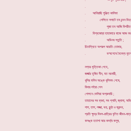
.
. আনিয়াছি পুঞ্জিত কালিমা
. লেপিতে ললাটে তব চন্দন বিহন
. পূজা তব আজি বিপরীত 
. বিশ্বজোড়া হাহাকারে বাজে আজ নব-স
. অভিনব স্তুতি ;
চিতাগ্নিতে অপরূপ আরতি তোমার,
. ভস্মশেষে নৈবেদ্য নূতন 
নশ্বর মৃত্তিকা গেহে,
জর্জ্জর তৃষিত দীন, যত নরনারী,
ধূলির মলিন অঙ্কে ধূলিসম শেষে,
বিদায় লইয়া গেল
গোপনে ফেলিয়া অশ্রুবারি ;
তাহাদের সব ব্যথা, সব গ্লানি, জ্বালা, অভ
পাপ, তাপ, লজ্জা, ভয়, কুন্ঠা ও ক্রন্দন,
প্রতি ক্ষুদ্র দিবস-রাত্রির ঘৃণিত জীবন-যাত্
কলঙ্ক হতাশা আর কদর্য্য কলুষ,