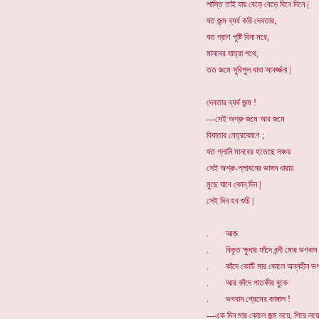
শাস্তি তাই যায় বেড়ে বেড়ে দিনে দিনে |
যত জন্ম ব্যর্থ করি দেবতার,
যত প্রাণ পুষ্টি বিনা মরে,
মানবের যাত্রা পথে,
তত জমে সুবিপুল বাধা আবর্জ্জনা |
দেবতার ব্যর্থ জন্ম !
---সেই অশ্রু জমে আর জমে
বিধাতার নেত্রকোণে ;
যত গ্লানি মানবের হতেছে সঞ্চয়
সেই অশ্রু-প্লাবনের ভাঙ্গন ধারায়
মুছে যাবে কোন্ দিন |
সেই দিন হব শুচি |
. আজ
. বিকৃত ক্ষুধার ফাঁদে বন্দী মোর ভগবান 
. কাঁদে কোটি মার কোলে অন্নহীন ভগ
. আর কাঁদে পাতকীর বুকে
. ভগবান প্রেমের কাঙ্গাল !
---এক দিন মার কোলে জন্ম লয়ে, শিরে লয়ে