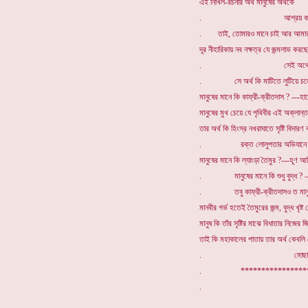
এই নিখিল-রচনার অর্থ মানুষের অর্থকে
. আশ্রয় করে’ আছে
. তাই, তোমারও মানে চাই আর আমার
দূর নীহারিকায় নব নক্ষত্র যে জন্মলাভ করছে
. সেই অর্থের ভর
. সে অর্থ কি মাটিতে লুটিয়ে চল
মানুষের মানে কি কাফ্রী-ক্রীতদাস ? ---হ
মানুষের মুখ চেয়ে যে পৃথিবীর এই অক্লান্ত
তার অর্থ কি হিংস্র নখরাঘাতে সৃষ্টি বিদার
. রক্ত লোলুপতার অভিযানে 
মানুষের মানে কি ল্যাংড়া তৈমুর ?---হূণ আ
. মানুষের মানে কি শুধু বুদ্ধ ? – শুধ
. তবু কাফ্রী-ক্রীতদাসও ত মা
মানবীর গর্ভ হতেই তৈমুরের জন্ম, বুদ্ধ খৃষ্ট
মানুষ কি তাঁর সৃষ্টির মাঝে বিধাতার নিজের জি
তাই কি মহাকালের পাতায় তার অর্থ কেবলি
. মোছা চলছ
. ****************