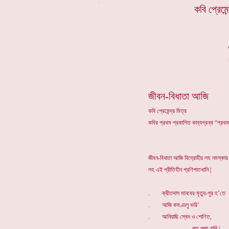
*
কবি প্রেমে
জীবন-বিধাতা আজি
কবি প্রেমেন্দ্র মিত্র
কবির প্রথম প্রকাশিত কাব্যগ্রন্থ “প্রথ
জীবন-বিধাতা আজি বিদ্রোহীর লহ নমস্কার
লহ এই প্রীতিহীন প্রণিপাতখানি |
. ক্রীতদাস মানবের মৃত্যু-পুর হ’তে
. আজি কমণ্ডলু ভরি’
. আনিয়াছি স্বেদ ও শোণিত,
. --পূত পূজা-বারি |