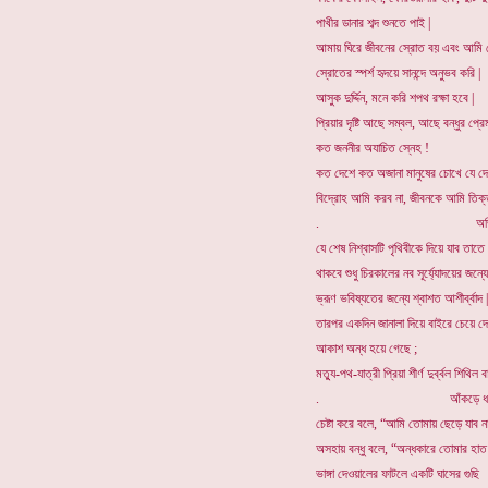
পাখীর ডানার শব্দ শুনতে পাই |
আমায় ঘিরে জীবনের স্রোত বয় এবং আমি
স্রোতের স্পর্শ হৃদয়ে সানন্দে অনুভব করি |
আসুক দুর্দ্দিন, মনে করি শপথ রক্ষা হবে |
প্রিয়ার দৃষ্টি আছে সম্বল, আছে বন্ধুর প্রে
কত জননীর অযাচিত স্নেহ !
কত দেশে কত অজানা মানুষের চোখে যে দে
বিদ্রোহ আমি করব না, জীবনকে আমি তিক্
. অভিশাপ দেব
যে শেষ নিশ্বাসটি পৃথিবীকে দিয়ে যাব তাতে
থাকবে শুধু চিরকালের নব সূর্য্যোদয়ের জন্য
ভ্রূণ ভবিষ্যতের জন্যে শ্বাশত আশীর্ব্বাদ |
তারপর একদিন জানালা দিয়ে বাইরে চেয়ে দে
আকাশ অন্ধ হয়ে গেছে ;
মত্যু-পথ-যাত্রী প্রিয়া শীর্ণ দুর্ব্বল শিথিল ব
. আঁকড়ে ধরব
চেষ্টা করে বলে, “আমি তোমায় ছেড়ে যাব ন
অসহায় বন্ধু বলে, “অন্ধকারে তোমার হাত খুঁ
ভাঙ্গা দেওয়ালের ফাটলে একটি ঘাসের গুছি