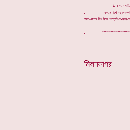
. উত্সব বেশে সাজি
. হৃদয়ের পথে কঙ্কালগুলি চ
বাসর-রাতের দীপ নিভে গেছে বিধবা-নয়ন-জ
. ****************
মিলনসাগর