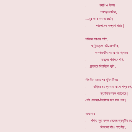
. ব্যাধি ও বিকার
. সযত্নে লালিত,
---দূর হোক সব আবর্জ্জনা,
. আলোকের কল্যাণ ধারায় |
শক্তির সাধনে মাতি,
. হে উন্মত্তা নারী-কাপালিক,
. অগণন জীবনের আশার শ্মশানে
. আনন্দের শবাসনে বসি,
. সুন্দরেরে গিয়াছিলে ভুলি ;
সীমাহীন আকাশের সুনীল বিস্ময়
. রাত্রির রহস্য আর আলো গন্ধ রূপ,
. ভুলেছিল সহজ প্রাণেরে |
সেই স্বেচ্ছা-নির্ব্বাসন হয়ে যাক শেষ |
আজ তব
. শক্তি-সুরা-রক্ত-নেত্রে ভ্রূকুটির ত
. বিহঙ্গেরা বাঁধে নাই নীড় ;