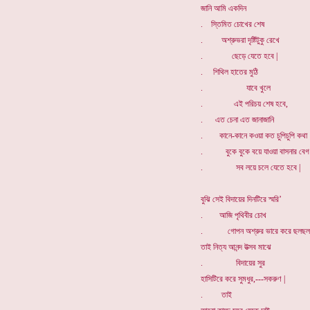
জানি আমি একদিন
. স্তিমিত চোখের শেষ
. অশ্রুভরা দৃষ্টিটুকু রেখে
. ছেড়ে যেতে হবে |
. শিথিল হাতের মুঠি
. যাবে খুলে
. এই পরিচয় শেষ হবে,
. এত চেনা এত জানাজানি
. কানে-কানে কওয়া কত চুপিচুপি কথা
. বুকে বুকে বয়ে যাওয়া বাসনার বেগ
. সব লয়ে চলে যেতে হবে |
বুঝি সেই বিদায়ের দিনটিরে স্মরি’
. আজি পৃথিবীর চোখ
. গোপন অশ্রুর ভারে করে ছলছল
তাই নিত্য আনন্দ উত্সব মাঝে
. বিদায়ের সুর
হাসিটিরে করে সুমধুর,---সকরুণ |
. তাই