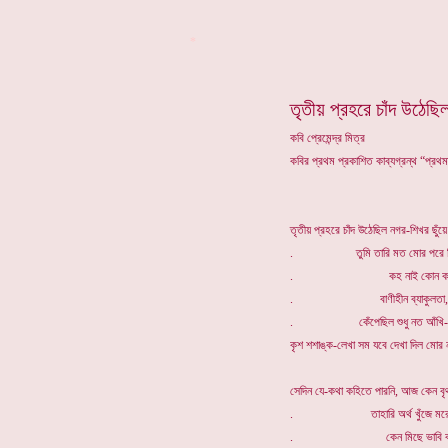
*
তৃতীয় প্রহরে চাঁদ উঠেছি
কবি প্রেমেন্দ্র মিত্র
কবির প্রথম প্রকাশিত কাব্যগ্রন্থ “প্রথ
তৃতীয় প্রহরে চাঁদ উঠেছিল নগর-শিখর ছুঁয়ে
. তুমি তারি মত মোর পরে ছিল
. কহ নাই কোন কথা
. বাণীহীন ব্যাকুলতা,
. কেঁপেছিল শুধু নত আঁখি-প
কৃশ শশাঙ্ক-লেখা সম যবে দেখা দিল মোর 
সেদিন যে-কথা কহিতে পারনি, আজ কেন বৃ
. তাহারি অর্থ খুঁজে মরে 
. কেন মিছে ভাবি বস