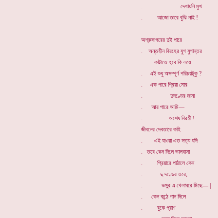
. দেখায়নি মুখ
. আজো তারে বুঝি নাই !
অশ্রুসাগরের দুই পারে
. অন্তহীন বিরহের যুগ যুগান্তর
. কাটাতে হবে কি লয়ে
. এই শুধু অসম্পূর্ণ পরিচয়টুকু ?
. এক পারে প্রিয়া মোর
. দুদণ্ডের জানা
. আর পারে আমি—
. অশেষ বিরহী !
জীবনের দেবতারে কহি
. এই যাওয়া এত সত্য যদি
. তবে কেন দিলে ভালবাসা
. প্রিয়ারে পাঠালে কেন
. দু দণ্ডের তরে,
. ভঙ্গুর এ খেলাঘরে মিছে— |
. কেন কন্ঠে গান দিলে
. বুকে প্রাণ