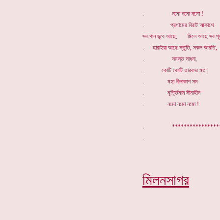
. নমো নমো নমো !
. প্রণামের বিরাট আকাশে
সব গান ডুবে আছে, মিলে আছে সব পূ
. হারাইয়া আছে স্তুতি, সকল আরতি,
. সমস্ত সাধনা,
. কোটি কোটি তারকার মত |
. মহা নীলাকাশ সম
. মূর্ত্তিমান সীমাহীন
. নমো নমো নমো !
. ****************
মিলনসাগর