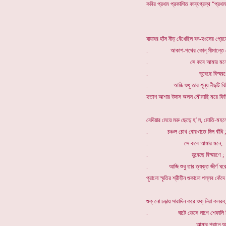
কবির প্রথম প্রকাশিত কাব্যগ্রন্থ “প্রথ
যাযাবর হাঁস নীড় বেঁধেছিল বন-হংসের প্রেম
. আকাশ-পথের কোন্ সীমান্তে থ
. সে কবে আমার মনে
. ডুবেছে বিস্মরণে
. আজি শুধু তার শূন্য নীড়টি ঘির
হতাশ আশার উদাস অলস মৌমাছি মরে ফিরি
বেদিয়ার মেয়ে মরু ছেড়ে হ’ল, মোতি-মহলের
. চঞ্চল চোখ বোরখাতে দিল বাঁধি ;
. সে কবে আমার মনে,
. ডুবেছে বিস্মরণে ;
. আজি শুধু তার ত্যক্ত জীর্ণ ঘরে
পুরানো স্মৃতির শ্রীহীন শুকানো পল্লব কেঁদে
শুক্ নো চড়ায় সারাদিন করে শুক্ নিরা কলরব
. ঘাটে ভেসে লাগে শেফালি শিশ
. আমার পরানে আজ