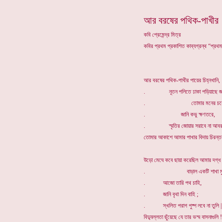
আর বরষের পথিক-পাখীর
কবি প্রেমেন্দ্র মিত্র
কবির প্রথম প্রকাশিত কাব্যগ্রন্থ “প্রথ
আর বরষের পথিক-পাখীর পায়ের চিহ্নখানি,
. নূতন পলিতে ঢাকা পড়িয়াছে জা
. তোমার মনের চরে
. জানি কভু ক্ষণতরে,
. স্মৃতির জোয়ার সরাবে না আবর
তোমার আকাশে আমার পাখার বিদায় চিরন্ত
উড়ো মেঘে কবে ছায়া করেছিল আমার দগ্ধ 
. বাড়াল একটি শাখা মুমূর্ষ
. আজো তারি পথ চাহি,
. জানি বৃথা দিন বাহি ;
. স্খলিত পরাগ পুষ্প লবে না তুলি |
বিদ্যুল্লতা ছুঁয়েছে যে তার ভস্ম বাসনাগুলি !