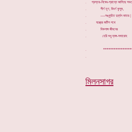
. প্রস্তর-নিষেধ-প্রান্তে জাগিছে সভ
. শীর্ণ তৃণ, বিবর্ণ কুসুম,
. ----সঙ্কুচিত দুর্ব্বল কাতর |
. যন্ত্রের জটিল পথে
. বিকলাঙ্গ জীবনের
. হেরি শুধু ব্যঙ্গ-সমারোহ
. ****************
মিলনসাগর