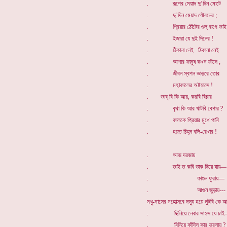
. রূপের মেয়াদ দু’দিন মোটে
. দু’দিন মেয়াদ যৌবনের ;
. প্রিয়ার ঠোঁটের গুল্ বাগে ভাই
. ইজারা যে দুই দিনের !
. ঠিকানা নেই ঠিকানা নেই
. আশার ফানুষ কখন ফাঁসে ;
. জীবন স্বপন ভাঙরে তোর
. মহাকালের অট্টহাসে !
. ভাব্ বি কি আর, করবি বিচার
. বৃথা কি আর খাটবি বেগার ?
. কালকে প্রিয়ার মুখে পাবি
. হয়ত চিহ্ন বলি-রেখার !
. আজ দরজায়
. তাই ত কবি ডাক দিয়ে যায়—
. ফাগুন ফুরায়—
. আগুন জুড়ায়---
মধু-মাসের মহোত্সবে দস্যু হয়ে লুটবি কে আ
. ছিনিয়ে নেবার সাহস যে চা
. বিনিয়ে কাঁদিস্ কার ভরসায় ?