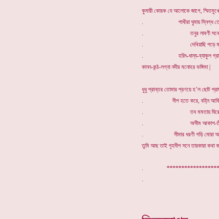
কুমারী কোরক যে আলোকে জাগে, স্মিতমুখে 
. পাখীরা ঘুমায় স্নিগ্ধ তোমার
. তনুর লাবণী সনে
. দেখিয়াছি পড়ে মন
. হরিৎ-ধান্য-ব্যাকুল গ্রামে
কানন-কন্ঠ-লগ্না নদীর মনোহর ভঙ্গিমা |
ধুধু প্রান্তর তোমার প্রণয়ে হ’ল ছোট প্রাঙ্
. দীপ হতে করে, বহ্নি আকিঞ্
. তব মমতায় ঘিরে
. অসীম আকাশ-তীর
. সীমার ধরণী গড়ি মোরা অক্
তুমি আছ তাই গৃহদীপ সনে তারকারা কথা ক
. *****************