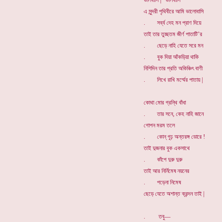
ভালবাসি | ভালবাসি
এ সুন্দরী পৃথিবীরে আমি ভালোবাসি
. সর্ব্ব দেহ মন প্রাণ দিয়ে
তাই তার তুচ্ছতম জীর্ণ পাতাটি’র
. ছেড়ে নাহি যেতে সরে মন
. বুক দিয়া আঁকড়িয়া থাকি
নিশিদিন তার প্রতি অকিঞ্চিৎ বাণী
. লিখে রাখি মর্ম্মের পাতায় |
কোথা মোর গ্রন্থি বাঁধা
. তার সনে, কেহ নাহি জানে
গোপন মরম তলে
. কোন্ গূঢ় অন্তরঙ্গ ডোরে !
তাই দুজনার বুক একসাথে
. কাঁপে দুরু দুরু
তাই আর নির্নিমেষ নয়নের
. পড়েনা নিমেষ
ছেড়ে যেতে অশান্ত ক্রন্দন তাই |
. তবু—