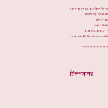
তবুও মনের বাতায়নে মোর রাখিলাম দীপ জ্বা
. জীবন নিঙাড়ি স্নেহরস তাহে
. চাহিনাক সান্ত্বন
. অশ্রুতে ভিজাব ন
. মনের তৃষিত মরুর দারুণ দা
তব পথ-চাওয়া-দীপ-শিখা সনে মোর শেষ উদ্
. *****************
মিলনসাগর