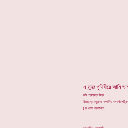
*
এ সুন্দর পৃথিবীরে আমি ভা
কবি প্রেমেন্দ্র মিত্র
বিজয়চন্দ্র মজুমদার সম্পাদিত বঙ্গবাণী পত্
) সংখ্যায় প্রকাশিত |