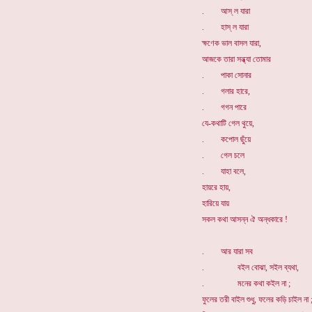
. আস্ ল যারা
. হাস্ ল যারা
ক্ষণেক ভাল বাসল যারা,
আজকে তারা সন্ধ্যা তোমার
. পাকা সোনার
. গলার হারে,
. গগন পারে
যে-কথাটি গেল থুয়ে,
. কপোল ছুঁয়ে
. গেল চলে
. যাহা বলে,
হায়রে হায়,
হারিয়ে যায়
সকল কথা আসন্ন ঐ অন্ধকারে !
. আর যারা সব
. বইল বোঝা, সইল ব্যথা,
. মনের কথা কইল না ;
ফুলের তরী বাইল শুধু, ফলের কড়ি চাইল না 