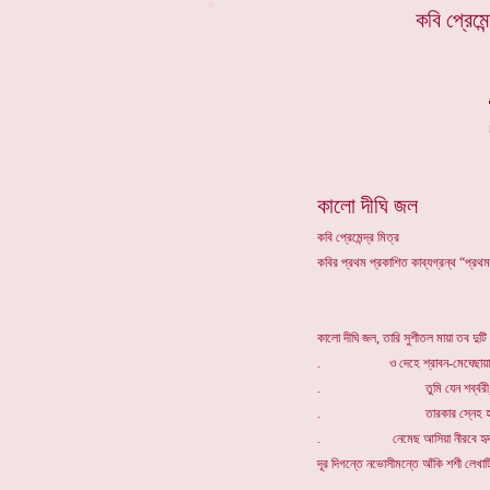
*
কবি প্রেমে
কালো দীঘি জল
কবি প্রেমেন্দ্র মিত্র
কবির প্রথম প্রকাশিত কাব্যগ্রন্থ “প্রথ
কালো দীঘি জল, তারি সুশীতল মায়া তব দুটি
. ও দেহে শ্রাবন-মেঘেছায়া ফ
. তুমি যেন শর্ব্বরী
. তারকার স্নেহ হর
. নেমেছ আসিয়া নীরবে হৃদয়
দূর দিগন্তে নভোসীমন্তে আঁকি শশী লেখাটি