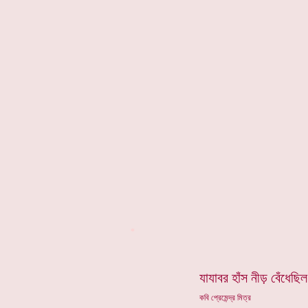
*
যাযাবর হাঁস নীড় বেঁধেছিল
কবি প্রেমেন্দ্র মিত্র