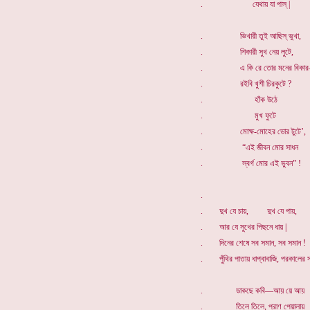
. যেথায় যা পাস্ |
. ভিখারী তুই আছিস্ ভুখা,
. শিকারী সুখ নেয় লুটে,
. এ কি রে তোর মনের বিকা
. রইবি খুশী চিরকুটে ?
. হাঁক উঠে
. মুখ ফুটে
. মোক্ষ-মোহের ডোর টুটে’,
. “এই জীবন মোর সাধন
. স্বর্গ মোর এই ভুবন” !
.
. দুখ যে চায়, দুখ যে পায়,
. আর যে সুখের পিছনে ধায় |
. দিনের শেষে সব সমান, সব সমান !
. পুঁথির পাতায় ধাপ্বাবাজি, পরকালের স
. ডাকছে কবি—আয় য়ে আয়
. তিলে তিলে, প্রাণ পেয়ালায়