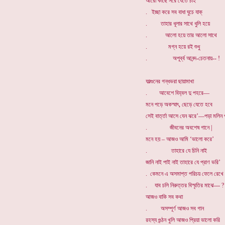
আরো কাছে সরে যেতে চাই
. ইচ্ছা করে সব বাধা ঘুচে যাক্
. তাহার ধূলার সাথে ধুলি হয়ে
. আলো হয়ে তার আলো সাথে
. মগ্ন হয়ে রই শুধু
. অপূর্ব্ব আনন্দ-চেতনায়-- !
ফাল্গুনের গন্ধভরা ছায়ামাখা
. আবেশে বিহ্বল দু পহরে—
মনে পড়ে অকস্মাৎ, ছেড়ে যেতে হবে
সেই বার্ত্তা আসে যেন ঝরে’—পড়া মলিন 
. জীবনের অবশেষ গানে |
মনে হয় – আজও আমি ‘ভালো করে’
. তাহারে যে চিনি নাই
জানি নাই পাই নাই তাহারে যে প্রাণ ভরি’
. কেমনে এ অসমাপ্ত পরিচয় ফেলে রেখে
. যাব চলি নিরুত্তর বিস্মৃতির মাঝে--- ?
আজও বাকি সব কথা
. অসম্পূর্ণ আজও সব গান
রহস্য গুন্ঠন খুলি আজও প্রিয়া ভালো করি