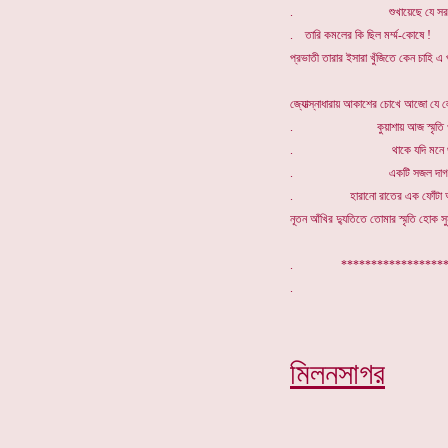
. শুখায়েছে যে সরস
. তারি কমলের কি ছিল মর্ম্ম-কোষে !
প্রভাতী তারার ইসারা খুঁজিতে কেন চাহি এ 
জ্যোত্স্নাধারায় আকাশের চোখে আজো যে ল
. কুয়াশায় আজ স্মৃতি ও স্ব
. থাকে যদি মনে থা
. একটি সজল দাগ
. হারানো রাতের এক ফোঁটা অশ্
নূতন আঁখির দ্যুতিতে তোমার স্মৃতি হোক সু
. *****************
মিলনসাগর