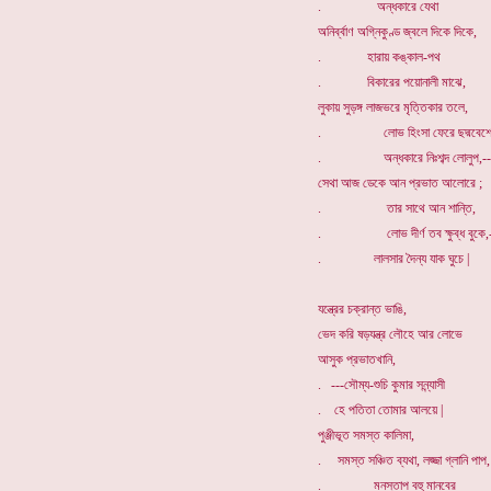
. অন্ধকারে যেথা
অনির্ব্বাণ অগ্নিকুণ্ড জ্বলে দিকে দিকে,
. হারায় কঙ্কাল-পথ
. বিকারের পয়োনালী মাঝে,
লুকায় সুড়ঙ্গ লাজভরে মৃত্তিকার তলে,
. লোভ হিংসা ফেরে ছদ্মবেশ
. অন্ধকারে নিঃশব্দ লোলুপ,--
সেথা আজ ডেকে আন প্রভাত আলোরে ;
. তার সাথে আন শান্তি,
. লোভ দীর্ণ তব ক্ষুব্ধ বুকে,
. লালসার দৈন্য যাক ঘুচে |
যন্ত্রের চক্রান্ত ভাঙি,
ভেদ করি ষড়যন্ত্র লৌহে আর লোভে
আসুক প্রভাতখানি,
. ---সৌম্য-শুচি কুমার সন্ন্যাসী
. হে পতিতা তোমার আলয়ে |
পুঞ্জীভূত সমস্ত কালিমা,
. সমস্ত সঞ্চিত ব্যথা, লজ্জা গ্লানি পাপ,
. মনস্তাপ বহু মানবের