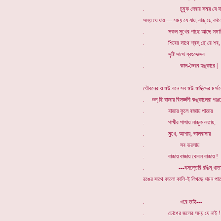
. চুমুক দেবার সময় যে যায়
সময় যে যায় --- সময় যে যায়, বাজ্ ছে কাল
. সকল সুখের পাছে আছে সমাপ্তি
. শিবের সাথে শ্বস্ ছে রে শব,
. সৃষ্টি সাথে ধ্বংসোত্সব
. কাল-ভৈরব হুঙ্কারে |
যৌবনের ও মউ-বনে সব মউ-মাছিদের মর্ম্মর
. শুন্ ছি বাজায় বিসর্জ্জনী কঙ্কালেরা পঞ্জর
. বাজায় ফুলে বাজায় পাতায়
. পাখীর পাখায় লাজুক লতায়,
. মুখে, আশায়, ভালবাসায়
. সব ভরসায়
. বাজায় বাজায় কেবল বাজায় !
. ---বসন্তেরি রঙিন্ খাতা
রঙের সাথে কালো কালি-ই লিখছে শমন পাতা
. ওরে তাই---
. চোখের জলের সময় যে নাই !