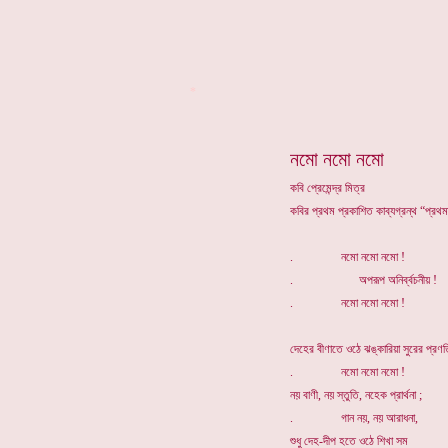
*
নমো নমো নমো
কবি প্রেমেন্দ্র মিত্র
কবির প্রথম প্রকাশিত কাব্যগ্রন্থ “প্রথ
. নমো নমো নমো !
. অপরূপ অনির্ব্বচনীয় !
. নমো নমো নমো !
দেহের বীণাতে ওঠে ঝঙ্কারিয়া সুরের প্রণত
. নমো নমো নমো !
নয় বাণী, নয় স্তুতি, নহেক প্রার্থনা ;
. গান নয়, নয় আরাধনা,
শুধু দেহ-দীপ হতে ওঠে শিখা সম