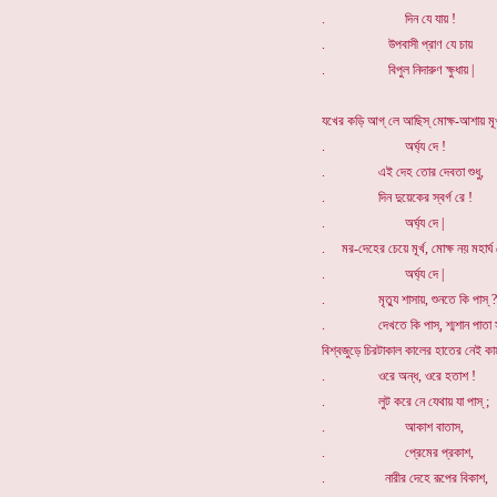
. দিন যে যায় !
. উপবাসী প্রাণ যে চায়
. বিপুল নিদারুণ ক্ষুধায় |
যখের কড়ি আগ্ লে আছিস্ মোক্ষ-আশায় মূর
. অর্ঘ্য দে !
. এই দেহ তোর দেবতা শুধু,
. দিন দুয়েকের স্বর্গ রে !
. অর্ঘ্য দে |
. মর-দেহের চেয়ে মূর্খ, মোক্ষ নয় মহার্ঘ 
. অর্ঘ্য দে |
. মৃত্যু শাসায়, শুনতে কি পাস্ ?
. দেখতে কি পাস্, শ্মশান পাতা স
বিশ্বজুড়ে চিরটাকাল কালের হাতের নেই কা
. ওরে অন্ধ, ওরে হতাশ !
. লুট করে নে যেথায় যা পাস্ ;
. আকাশ বাতাস,
. প্রেমের প্রকাশ,
. নারীর দেহে রূপের বিকাশ,