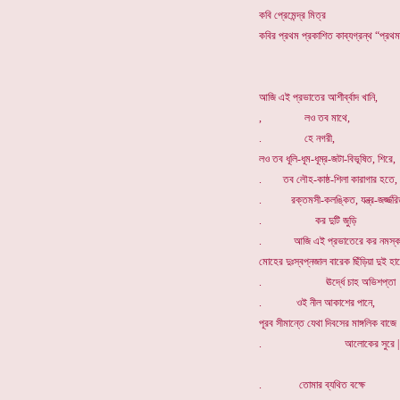
কবি প্রেমেন্দ্র মিত্র
কবির প্রথম প্রকাশিত কাব্যগ্রন্থ “প্রথ
আজি এই প্রভাতের আশীর্ব্বাদ খানি,
, লও তব মাথে,
. হে নগরী,
লও তব ধূলি-ধূম-ধূম্র-জটা-বিভূষিত, শিরে,
. তব লৌহ-কাষ্ঠ-শিলা কারাগার হতে,
. রক্তমসী-কলঙ্কিত, যন্ত্র-জর্জ্জর
. কর দুটি জুড়ি
. আজি এই প্রভাতেরে কর নমস্কা
মোহের দুঃস্বপ্নজাল বারেক ছিঁড়িয়া দুই হা
. ঊর্দ্ধে চাহ অভিশপ্তা
. ওই নীল আকাশের পানে,
পূরব সীমান্তে যেথা দিবসের মাঙ্গলিক বাজে
. আলোকের সুরে |
. তোমার ব্যথিত বক্ষে