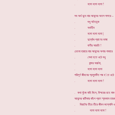
. নমো নমো নমো !
সব অর্থ ডুবে যায় আনন্দের অতল সাগরে –
. শুধু অহৈতুক
. অর্থহীন
. নমো নমো নমো |
. দুর্ব্বোধ প্রাণের ভাষা
. বাণীর আরতি !
চেতনা হারায়ে যায় আনন্দের অপার পাথারে
. সেথা হতে ওঠে শুধু
. বান্ময় অর্চ্চনা,
. নমো নমো নমো
পরিপূর্ণ জীবনের প্রস্ফুটিত পদ্ম হ’তে ওঠে
. নমো নমো নমো !
. কথা খুঁজে নাহি মিলে, বিস্ময়ের রহে নাক 
আনন্দের ঝটিকায় কাঁপে প্রাণ স্পন্দমান তার
. বিরাটের তীরে তীরে জীবন কল্লোলি
. নমো নমো নমো !