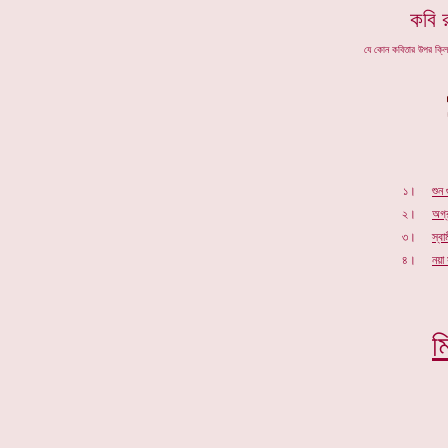
কবি র
যে কোন কবিতার উপর ক্ল
১।
শুন
২।
অগ্
৩।
স্বা
৪।
নয়া
ম