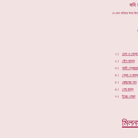
কবি
যে কোন কবিতার উপর ক্ল
১।
চোখ ও ঘেন্না
২।
যৌন কান্না
৩।
আমি স্বেচ্ছাচ
৪।
প্রেম ও কাব্য
৫।
জোছনার গান
৬।
শেষ কাব্য
৭।
ইচ্ছে পোকা
মিলন