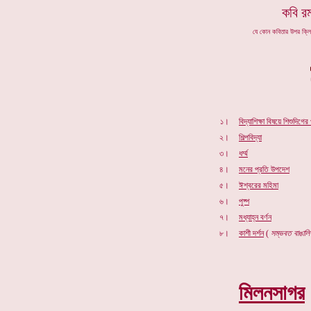
কবি রম
যে কোন কবিতার উপর ক্ল
১।
বিদ্যাশিক্ষা বিষয়ে শিশুদিগের
২।
শিল্পবিদ্যা
৩।
ধর্ম্ম
৪।
মনের প্রতি উপদেশ
৫।
ঈশ্বরের মহিমা
৬।
পুষ্প
৭।
মধ্যাহ্ন বর্ণন
৮।
কাশী
দর্শন
(
সম্ভবত বাঙালি
মিলনসাগর