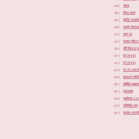
১৩।
পাথর
১৪।
ফিরে আসা
১৫।
বন্দিনী মেয়েট
১৬।
বসন্ত উৎসবে
১৭।
বাবা’কে
১৮।
বুকের গহিনে
১৯।
বৃষ্টি নিয়ে দু
২০।
মা’কে (৪)
২১।
মা’কে
(৫)
২২।
মা’কে লেখা চ
২৩।
রাতচড়া পাখিট
২৪।
রাষ্ট্রীয় সন্ত্রাস
২৫।
লন্ডননামা
২৬।
সরডিহাঃ ২৭
২৭।
সলিটারি সেল
২৮।
সুযোগ পেলে