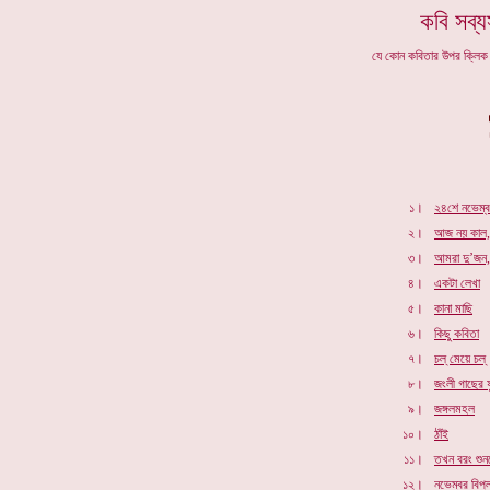
কবি সব্য
যে কোন কবিতার উপর ক্লি
১।
২৪শে নভেম্
২।
আজ নয় কাল,
৩।
আমরা দু’জন
৪।
একটা লেখা
৫।
কানা মাছি
৬।
কিছু কবিতা
৭।
চল্‌ মেয়ে চল্‌
৮।
জংলী গাছের 
৯।
জঙ্গলমহল
১০।
ঠাঁই
১১।
তখন বরং শু
১২।
নভেম্বর বিপ্ল