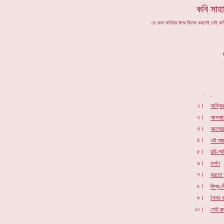
কবি সাহা
যে কোন কবিতার উপর ক্লিক করলেই সেই ক
.
১।
অগ্নিমন্
২।
আপনারে
৩।
আলোর 
৪।
ওই যায়
৫।
রবি-স্মৃ
৬।
তর্পণ
৭।
নয়তো আ
৮।
বিশ্ব-ল
৯।
শৈশব হ
১০।
সেই রূ