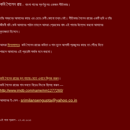
কবি শৈলেন রায়
- বাংলা গানের স্বর্ণযুগের একজন গীতিকার।
তাঁর সম্বন্ধে আমাদের কাছে এর চেয়ে বেশী কোনো তথ্য নেই। গীতিকার শৈলেন রায়ের একটি ছবি ও তাঁর
জীবনী যদি কেউ আমাদের পাঠান তাহলে আমরা প্রেরকের নাম এই পাতায় উল্লেখ করবো আমাদের
কৃতজ্ঞতা হিসেবে।
আমরা
মিলনসাগরে
কবি শৈলেন রায়ের কবিতা ও গান তুলে আগামী প্রজন্মের কাছে তা পৌঁছে দিতে
পারলে আমাদের এই প্রচেষ্টা সার্থক মনে করবো।
কবি শৈলেন রায়ের মূল পাতায় যেতে এখানে ক্লিক করুন
।
কবি শৈলেন রায়ের গান শুনতে নিচের লিংকে ক্লিক্ করুন ---
http://www.imdb.com/name/nm1277260/
srimilansengupta@yahoo.co.in
আমাদের ই-মেল -
এই পাতা প্রকাশ - ২৭.০৪.২০১৩
...