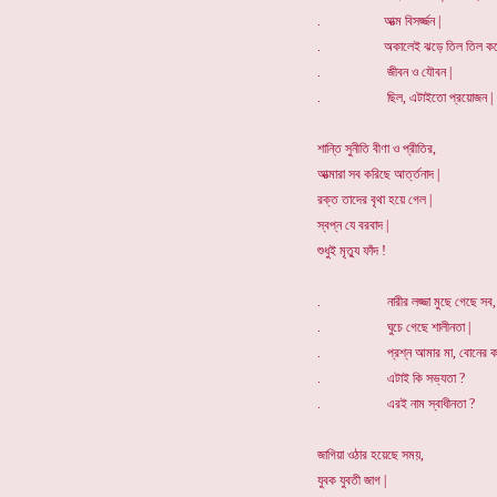
. আত্ম বিসর্জ্জন |
. অকালেই ঝড়ে তিল তিল কর
. জীবন ও যৌবন |
. ছিল, এটাইতো প্রয়োজন |
শান্তি সুনীতি বীণা ও প্রীতির,
আত্মারা সব করিছে আর্ত্তনাদ |
রক্ত তাদের বৃথা হয়ে গেল |
স্বপ্ন যে বরবাদ |
শুধুই মৃত্যু ফাঁদ !
. নারীর লজ্জা মুছে গেছে সব,
. ঘুচে গেছে শালীনতা |
. প্রশ্ন আমার মা, বোনের কা
. এটাই কি সভ্যতা ?
. এরই নাম স্বাধীনতা ?
জাগিয়া ওঠার হয়েছে সময়,
যুবক যুবতী জাগ |