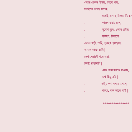
এদের কেমন হিসাব, বলতে পার,
সবাইকে বলছে সমান |
. দেখছি এদের, হিসেব নিকেশ
. আজব ধারায় চলে,
. সুযোগ বুঝে, ভোল পাল্টায়,
. সকালে, বিকালে |
এদের বাড়ী, গাড়ী, ব্যাঙ্ক ব্যালেন্স,
অঢেল আছে জানি |
দেশ সেবারই নামে এরা,
চালায় রাহাজানি |
. এসব কথা বলতে যাওয়ার,
. অর্থ কিছু নাই |
. সত্যি কথা বলতে গেলে,
. পড়বে, বাড়া ভাতে ছাই |
. ***************