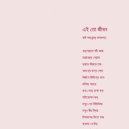
*
এই তো জীবন
কবি সমরেন্দ্র দাশগুপ্ত
খড়স্রোতা নদী আজ
হারায়েছে স্রোত
দুধারে দাঁড়ায়ে তার
অসংখ্য ভগ্ন পোত
নির্জনে নির্লিপ্তে বসে
গুনিছে প্রহর
বয়ে গেছে বক্ষে কত
সাইক্লোন ঝড়
তবুও তো নির্ব্বিকার
তবুও ধীর স্থির
বিশ্বাসের ভিতে তার
ধরেছে যে চিড়