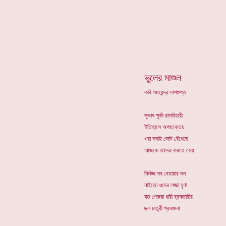
*
ভুলের মাশুল
কবি সমরেন্দ্র দাশগুপ্ত
সুভাষ ক্ষুদি রাসবিহারী
ইতিহাসে অপাংক্তেয়
ওরা সবাই জোট বেঁধেছে
আজকে তাদের করতে হেয়
নির্লজ্জ সব বেহায়ার দল
নাইতো ওদের লজ্জা ঘৃণা
যত গেরুয়া ধারী ব্রহ্মচারীর
ছল চাতুরী প্রবঞ্চনা