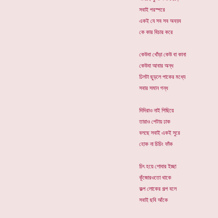
সবাই পরস্পরে
একই যে সব সব অবয়ব
কে কার বিচার করে
কেউবা খোঁড়া কেউ বা কানা
কেউবা আবার অন্ধ
ঢিলটা ছুড়লে পাকের মধ্যে
সবার সমান গন্ধ
দিদিরাও নাই পিছিয়ে
তারাও পেটায় ঢাক
বলছে সবাই একই সুরে
হোক না চিচিং ফাঁক
চিৎ হয়ে শোবার ইচ্ছা
কূঁজোরওতো থাকে
কল্প লোকের গল্প বলে
সবাই ছবি আঁকে