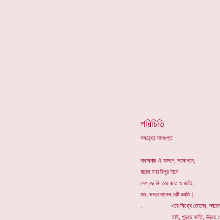
*
পরিচিতি
সমরেন্দ্র দাশগুপ্ত
বারাঙ্গনার ঐ অঙ্গনে, সঙ্গোপনে,
যাচ্ছে যারা রিপুর টানে
দেখ্ ছে কি তার জাত ও জাতি,
যত, ভদ্রলোকের গুষ্টি জ্ঞাতি |
. ওরে মিথ্যে তোদের, জাতের 
. তাই, পুড়ছে জাতি, উড়ছে যে 