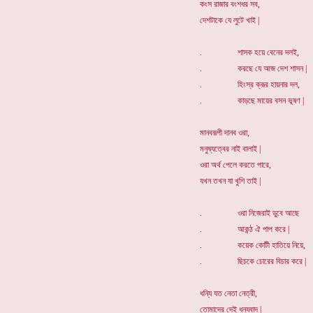
কংস রাজার বংশধর সব,
দেশটাকে যে লুটে খাই |
. শাসক হয়ে বেনের দলই,
. করছে যে আজ দেশ শাসন |
. হিংস্র ক্রূর হায়নার দল,
. কাড়ছে মায়ের বসন ভূষণ |
মানবরূপী দানব ওরা,
মনুষ্যত্বের নাই বালাই |
ওরা অর্থ পেলে করতে পারে,
যখন তখন যা খুশি তাই |
. ওরা নিজেরাই ডুবে আছে
. আকন্ঠ ঐ পাপ করে |
. কয়েক কোটী হাতিয়ে নিয়ে,
. ছিচকে চোরের বিচার করে |
ধন্যি যত নেতা নেত্রী,
তোমাদের দেই ধন্যবাদ |