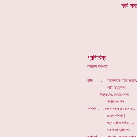
*
কবি সমর
প্রতিবিম্ব
সমরেন্দ্র দাশগুপ্ত
রাষ্ট্র : অরাজকতার, অরণ্যে বসে,
. বৃথাই আর্ত্তনাদ |
নির্ব্বাচনের, রাংতায় মোড়া,
. নির্ব্বাসনের ফাঁদ |
সংবিধান : কত না ধারায় বয়ে চলে যায়,
. রূপালি সংবিধান |
. সত্য এখানে লাঞ্ছিত হয়,
. পায় নাতো প্রতিদান |
প্রশাসণ : প্রশাসণ নয়, শুধু যে প্রল