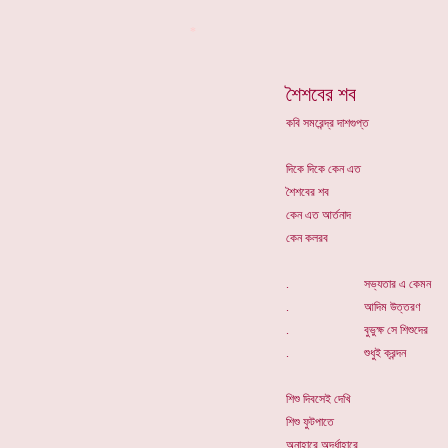
*
শৈশবের শব
কবি সমরেন্দ্র দাশগুপ্ত
দিকে দিকে কেন এত
শৈশবের শব
কেন এত আর্তনাদ
কেন কলরব
. সভ্যতার এ কেমন
. আদিম উত্তরণ
. বুভুক্ষ সে শিশুদের
. শুধুই ক্রন্দন
শিশু দিবসেই দেখি
শিশু ফুটপাতে
অনাহারে অর্দ্ধাহারে