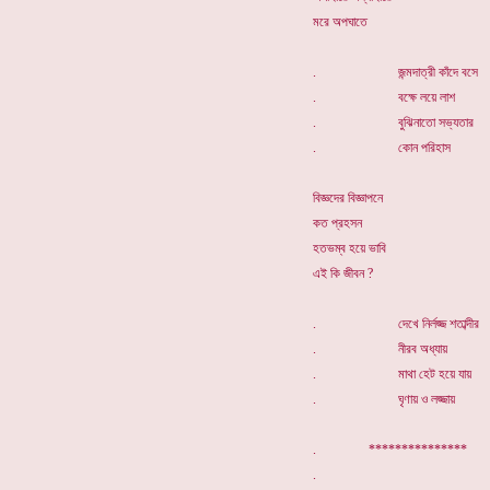
মরে অপঘাতে
. জন্মদাত্রী কাঁদে বসে
. বক্ষে লয়ে লাশ
. বুঝিনাতো সভ্যতার
. কোন পরিহাস
বিজ্ঞদের বিজ্ঞাপনে
কত প্রহসন
হতভম্ব হয়ে ভাবি
এই কি জীবন ?
. দেখে নির্লজ্জ শতাব্দীর
. নীরব অধ্যায়
. মাথা হেট হয়ে যায়
. ঘৃণায় ও লজ্জায়
. ***************