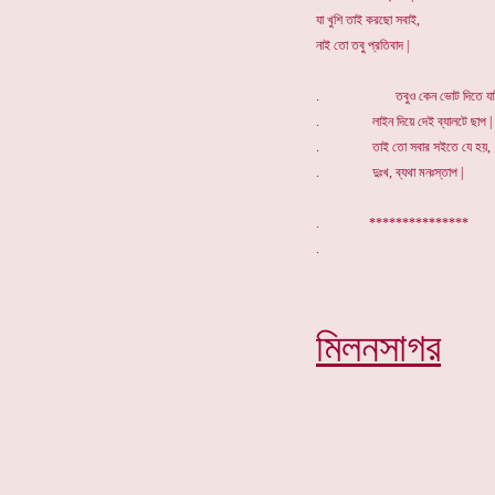
যা খুশি তাই করছো সবাই,
নাই তো তবু প্রতিবাদ |
. তবুও কেন ভোট দিতে যা
. লাইন দিয়ে দেই ব্যালটে ছাপ |
. তাই তো সবার সইতে যে হয়,
. দুঃখ, ব্যথা মনঃস্তাপ |
. ***************
মিলনসাগর