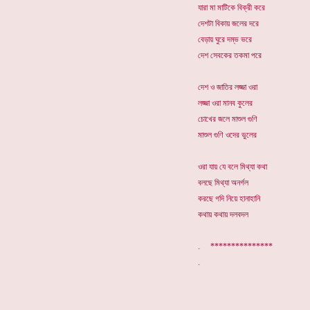
যারা মা মাটিকে বিক্রী করে
দেশটা বিকায় জলের দরে
বেড়ায় ঘুরে দম্ভ ভরে
দেশ সেবকের তকমা পরে
দেশ ও জাতির লজ্জা ওরা
লজ্জা ওরা মানব কুলের
চোখের জলে মাশুল গুণি
মাশুল গুণি ওদের ভুলের
ওরা যায় যে বলে মিথ্যা কথা
বলছে মিথ্যা অনর্গল
করছে গদি নিয়ে হানাহানি
কথায় কথায় দলবদল
. ***************