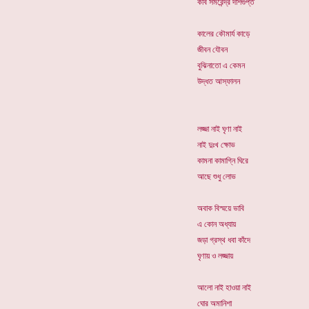
কবি সমরেন্দ্র দাশগুপ্ত
কালের কৌমার্য কাড়ে
জীবন যৌবন
বুঝিনাতো এ কেমন
উদ্ধত আস্ফালন
লজ্জা নাই ঘৃণা নাই
নাই দুঃখ ক্ষোভ
কামনা কামাগ্নি ঘিরে
আছে শুধু লোভ
অবাক বিস্ময়ে ভাবি
এ কোন অধ্যায়
জড়া গ্রস্থ ধবা কাঁদে
ঘৃণায় ও লজ্জায়
আলো নাই হাওয়া নাই
ঘোর অমানিশা