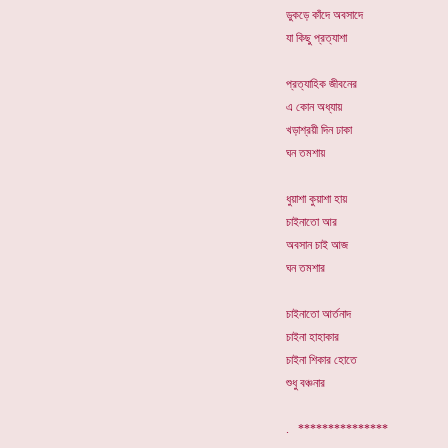
ডুকড়ে কাঁদে অবসাদে
যা কিছু প্রত্যাশা
প্রত্যাহিক জীবনের
এ কোন অধ্যায়
খড়াশ্রয়ী দিন ঢাকা
ঘন তমশায়
ধুয়াশা কুয়াশা হায়
চাইনাতো আর
অবসান চাই আজ
ঘন তমশার
চাইনাতো আর্তনাদ
চাইনা হাহাকার
চাইনা শিকার হোতে
শুধু বঞ্চনার
. ***************