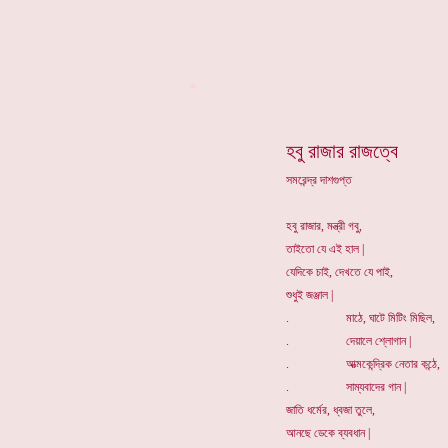
*
হবু রাজার রাজত্বে
সমরেন্দ্র দাশগুপ্ত
হবু রাজার, মন্ত্রী গবু,
তাইতো যে এই হাল |
যেদিকে চাই, দেখতে যে পাই,
শুধুই জঞ্জাল |
. মাঠে, ঘাটে মিটিং মিছিল,
. দেয়ালে শ্লোগান |
. আত্মকেন্দ্রিক নেতার কন্ঠে,
. সাম্যবাদের গান |
জাতি ধর্মের, ধ্বজা তুলে,
আনছে ডেকে ব্যবধান |