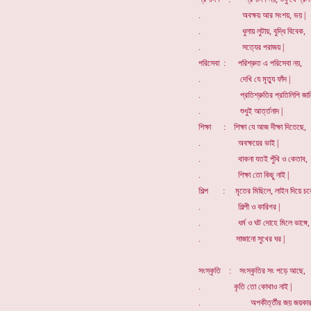
. অবক্ষয় আর সংশয়, ভয় |
. ধুলায় লুটায়, বুদ্ধি বিবেক,
. সত্যের পরাজয় |
পরিসেবা : পরিশ্রুত এ পরিসেবা নয়,
. দেখি যে মৃত্যু ফাঁদ |
. প্রতিশ্রুতির প্রতিলিপি জান
. শুধুই আর্ত্তনাদ |
শিক্ষা : শিক্ষা যে আজ দীক্ষা দিতেছে,
. অবক্ষয়ের ভাই |
. থাকনা যতই পুঁথি ও কেতাব,
. শিক্ষা তো কিছু নাই |
শিল্প : মৃতের মিছিলে, লাইন দিয়ে চল
. শিল্পী ও কারিগর |
. ধর্ম ও ঘট দোহে মিলে ভাঙ্গে,
. সাজানো সুখের ঘর |
সংস্কৃতি : সংস্কৃতির সং পড়ে আছে,
. কৃতি তো কোথাও নাই |
. অপকীর্ত্তীর জয় জয়কার