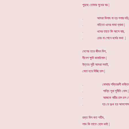
পুড়ছে তোমার সুখের ঘর |
. আমরা দিলাম না হয় গলায় দড়ি
. নাইতো ওদের মাথা ব্যাথা |
. ওদের তাতে কি আসে যায়,
. চোর না শোনে ধর্মের কথা |
দেশের তরে জীবন দিল,
দীনেশ ক্ষুদি কানাইলাল |
উত্তর সুরী আমরা সবাই,
নেতা হয়ে দিচ্ছি চাল |
. কোথায় শক্তিরূপী ভক্তিম
. শান্তি সুধা সুনীতি বোস |
. আজকে নারীর চাল চল নে
. হয় যে দুঃখ হয় আফসোস 
রক্ত দিল কত শহীদ,
লাভ কি তাতে হোল ভাই |