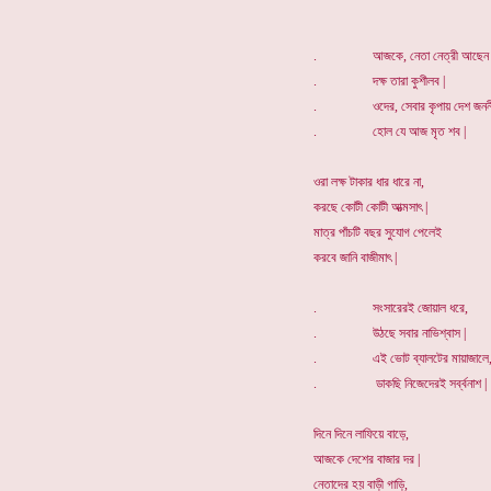
. আজকে, নেতা নেত্রী আছেন য
. দক্ষ তারা কুশীলব |
. ওদের, সেবার কৃপায় দেশ জননী
. হোল যে আজ মৃত শব |
ওরা লক্ষ টাকার ধার ধারে না,
করছে কোটী কোটী আত্মসাৎ |
মাত্র পাঁচটি বছর সুযোগ পেলেই
করবে জানি বাজীমাৎ |
. সংসারেরই জোয়াল ধরে,
. উঠছে সবার নাভিশ্বাস |
. এই ভোট ব্যালটের মায়াজালে
. ডাকছি নিজেদেরই সর্ব্বনাশ |
দিনে দিনে লাফিয়ে বাড়ে,
আজকে দেশের বাজার দর |
নেতাদের হয় বাড়ী গাড়ি,