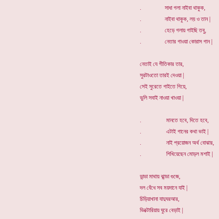
. সাধা গলা নাইবা থাকুক,
. নাইবা থাকুক, লয় ও তান |
. হেড়ে গলায় গাইছি তবু,
. নেতার গাওয়া কোরাস গান |
নেতাই যে গীতিকার তার,
সুরটাওতো তারই দেওয়া |
সেই সুরেতে গাইতে গিয়ে,
ভুলি সবাই নাওয়া খাওয়া |
. মানতে হবে, দিতে হবে,
. এটাই গানের কথা ভাই |
. নাই প্রয়োজন অর্থ বোঝার,
. শিখিয়েছেন মোড়ল মশাই |
ডান্ডা মাথায় ঝান্ডা গুজে,
দল বেঁধে সব ময়দানে যাই |
চিড়িয়াখানা যাদুঘরআর,
ভিক্টোরিয়ায় ঘুরে বেড়াই |