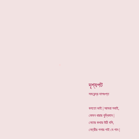
*
দৃশ্যপট
সমরেন্দ্র দাশগুপ্ত
বলতো ভাই | আমরা সবাই,
কেমন ধারার বুদ্ধিমান |
নেতার কথায় উঠি বসি,
নেত্রীর গলায় গাই যে গান |