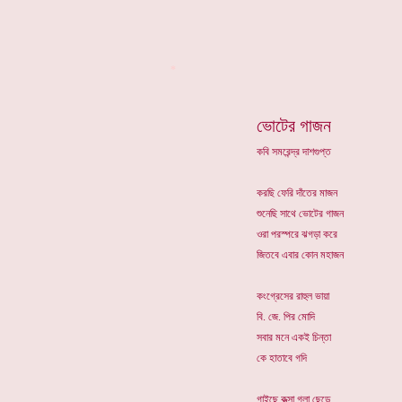
*
ভোটের গাজন
কবি সমরেন্দ্র দাশগুপ্ত
করছি ফেরি দাঁতের মাজন
শুনেছি সাথে ভোটের গাজন
ওরা পরস্পরে ঝগড়া করে
জিতবে এবার কোন মহাজন
কংগ্রেসের রাহুল ভায়া
বি. জে. পির মোদি
সবার মনে একই চিন্তা
কে হাতাবে গদি
গাইছে কুত্সা গলা ছেড়ে