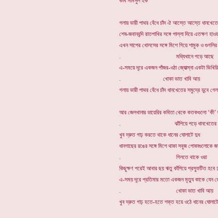
কবি সামসুল হক
গলায় ভারী পাথর বেঁধে চাঁদ ঐ আস্তে আস্তে ধানখেতের 
শেষ-জবানবন্দি রাতপাখির সঙ্গে পাল্লা দিয়ে এতক্ষণ হাও
এখন সাপের খোলসের সঙ্গে মিশে গিয়ে শামুক ও গুগলির
. মধ্যিখানে পড়ে আছে
এ-সময়ে দূরে একজন পাঁজর-ওঠা জ্যোত্স্না একটা ভিখ
. খোকা ভাত খাবি আয়
গলায় ভারী পাথর বেঁধে চাঁদ ধানখেতের সমুদ্রে ডুবে গেল
আর জেলখানার ডায়েরির কবিতা থেকে কতকগুলো ‘কী’ 
. ঝাঁপিয়ে পড়ে ধানখেতের 
খুব দ্রুত গাঢ় করতে থাকে ধানের ঘোলাটে দুধ
ধানগাছের রঙের সঙ্গে মিশে থাকা সবুজ পোকাগুলোকে জ
. গিলতে থাকে ওরা
কিছুক্ষণ পরেই আবার ছয় ঋতু কাঁপিয়ে প্রস্ফুটিত হবে ঢ
এ-সময় দূরে প্রতিমার মতো একজন মৃত্যু কাকে যেন 
. খোকা ভাত খাবি আয়
খুব দ্রুত গাঢ় হতে-হতে শক্ত হয়ে ওঠে ধানের ঘোলাটে