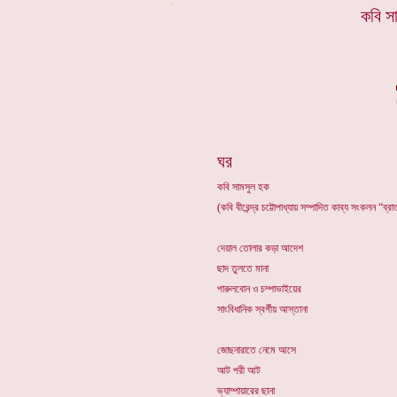
*
কবি স
ঘর
কবি সামসুল হক
(কবি বীরেন্দ্র চট্টোপাধ্যায় সম্পাদিত কাব্য সংকলন “ব্
দেয়াল তোলার কড়া আদেশ
ছাদ তুলতে মানা
পারুলবোন ও চম্পাভাইয়ের
সাংবিধানিক স্বর্গীয় আস্তানা
জোছনারাতে নেমে আসে
আট পরী আট
ভ্যাম্পায়ারের ছানা