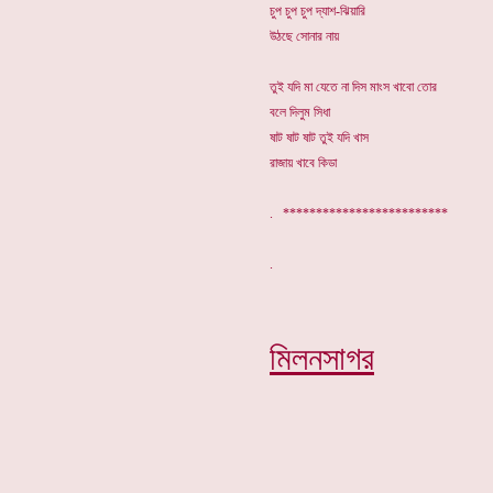
চুপ চুপ চুপ দ্যাশ-ঝিয়ারি
উঠছে সোনার নায়
তুই যদি মা যেতে না দিস মাংস খাবো তোর
বলে দিলুম সিধা
ষাট ষাট ষাট তুই যদি খাস
রাজায় খাবে কিডা
. *************************
মিলনসাগর