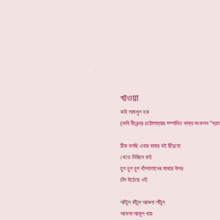
*
খাওয়া
কবি সামসুল হক
(কবি বীরেন্দ্র চট্টোপাধ্যায় সম্পাদিত কাব্য সংকলন “ব্
ঠিক বলছি এবার বাবার বই ছিঁড়বো
খেতে দিচ্ছিস কই
চুপ চুপ চুপ বাঁশবাগানের মাথার উপর
চাঁদ উঠেছে ওই
আঁটুল বাঁটুল আমলা শাঁটুল
আমলা আমূল খায়