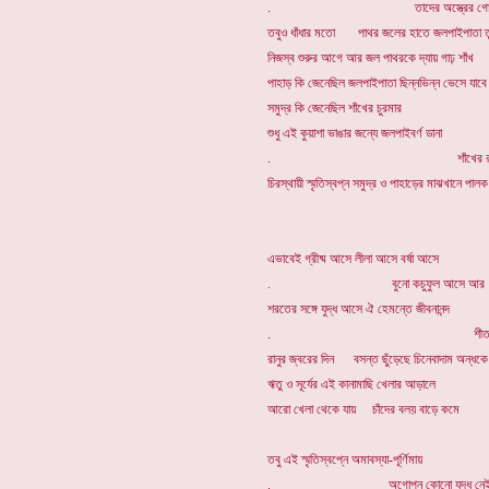
. তাদের অস্ত্রের গোপ
তবুও ধাঁধার মতো পাথর জলের হাতে জলপাইপাতা তু
নিজস্ব শুরুর আগে আর জল পাথরকে দ্যায় গাঢ় শাঁখ
পাহাড় কি জেনেছিল জলপাইপাতা ছিন্নভিন্ন ভেসে যাবে
সমুদ্র কি জেনেছিল শাঁখের চুরমার
শুধু এই কুয়াশা ভাঙার জন্যে জলপাইবর্ণ ডানা
. শাঁখের রঙের বুক
চিরস্থায়ী স্মৃতিস্বপ্ন সমুদ্র ও পাহাড়ের মাঝখানে পাল
এভাবেই গ্রীষ্ম আসে লীলা আসে বর্ষা আসে
. বুনো কচুফুল আসে আর
শরতের সঙ্গে যুদ্ধ আসে ঐ হেমন্তে জীবনানন্দ
. শীত এসেছ
রানুর জ্বরের দিন বসন্ত ছুঁড়েছে চিনেবাদাম অন্ধকে
ঋতু ও সূর্যের এই কানামাছি খেলার আড়ালে
আরো খেলা থেকে যায় চাঁদের বলয় বাড়ে কমে
তবু এই স্মৃতিস্বপ্নে অমাবস্যা-পূর্ণিমায়
. অগোপন কোনো যুদ্ধ নে