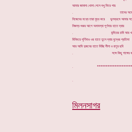
আমার জানালা খোলা পেলে শুধু ফিরে পায়
. তাদের অস্ত্রের গ
নিজেদের মধ্যে তারা যুদ্ধ করে ভুলক্রমে আমার সঙ্
নিজস্ব শুরুর আগে অমাবস্যা পূর্ণমার হাতে দ্যায়
. মন্দিরের চাবি আর খড়্গ 
বিনিময়ে পূর্ণিমাও ওর হাতে তুলে দ্যায় বুদ্ধের প্রতিমা
আর আমি দুজনের হাতে দিচ্ছি লীলা ও রাণুর ছবি
. সঙ্গে কিছু গাঙ্গেয় কব
. ********************
মিলনসাগর