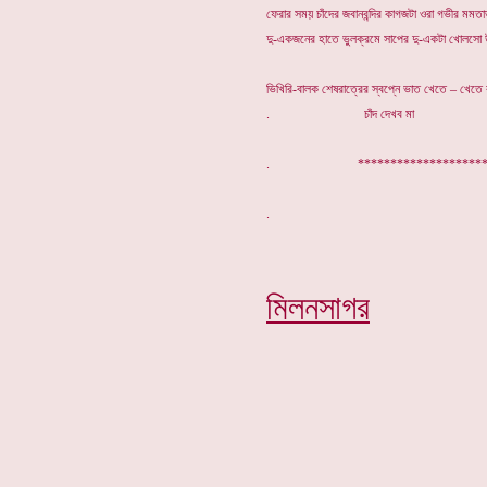
ফেরার সময় চাঁদের জবানবন্দির কাগজটা ওরা গভীর মমতাভ
দু-একজনের হাতে ভুলক্রমে সাপের দু-একটা খোলসো
ভিখিরি-বালক শেষরাত্রের স্বপ্নে ভাত খেতে – খেতে
. চাঁদ দেখব মা
. ********************
মিলনসাগর