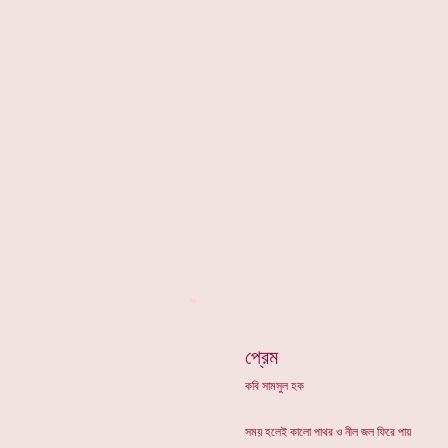
*
প্রেম
কবি সামসুল হক
সময় হলেই কালো পাথর ও নীল জল ফিরে পায়