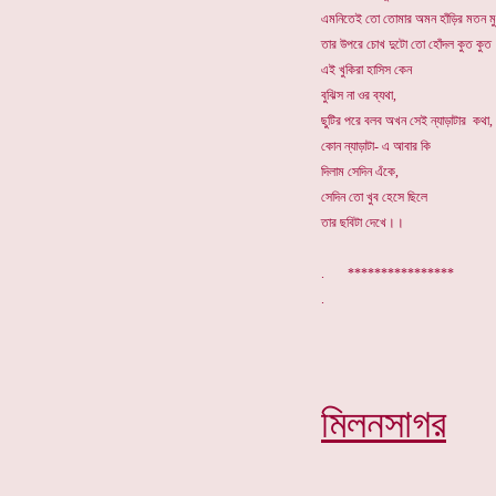
এমনিতেই তো তোমার অম
ন
হাঁড়ির মতন ম
তার উপরে চোখ দুটো তো হোঁদল কুত কুত
এ
ই
খুকিরা হাসিস কেন
বুঝিস না ওর ব্যথা,
ছুটির পরে বলব অখন সেই ন্যাড়াটার কথা,
কোন ন্যাড়াটা- এ আবার কি
দিলাম সেদিন এঁকে,
সেদিন তো খুব হেসে ছিলে
তার ছবিটা দেখে।।
. ****************
মিলনসাগর