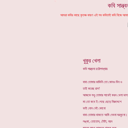
*
কবি সান্ত্
আমরা কবির কাছে কৃতজ্ঞ কারণ এই সব কবিতাই কবি নিজে আমা
খুকুর খেলা
কবি সান্ত্বনা চট্টোপাধ্যায়
বাবা তোমায় ডাকিনি তো কোনও দিন ও
তাই করেছ রাগ!
আজকে শুধু তোমার সাথেই করব খেলা ভাগ
মা তো কবে ই গেছে ছেড়ে নিরুদ্দেশে
ভাই বোন নেই কোনো
বাবা তোমায় থাকতে আমি দেবনা ঘরকুনো।
লঙ্কা, তোতোন, টোটা, নয়ন