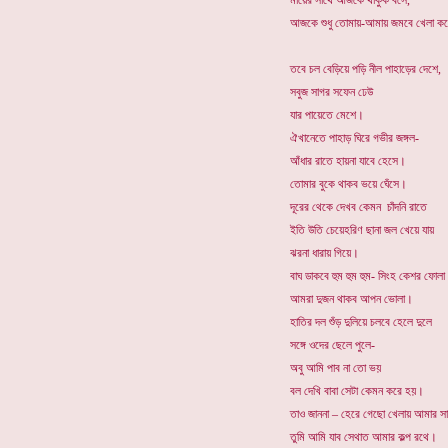
মায়ের সাথে আজকে থাকুক বসে,
আজকে শুধু তোমায়-আমায় জমবে খেলা ক
তবে চল বেড়িয়ে পড়ি নীল পাহাড়ের দেশে,
সবুজ সাগর সফেন ঢেউ
যার পায়েতে মেশে।
ঐখানেতে পাহাড় ঘিরে গভীর জঙ্গল-
আঁধার রাতে হায়না যাবে হেসে।
তোমার বুকে থাকব ভয়ে ঘেঁসে।
দূরের থেকে দেখব কেমন চাঁদনি রাতে
ইতি উতি চেয়েহরিণ ছানা জল খেয়ে যায়
ঝরনা ধারায় গিয়ে।
বাঘ ডাকবে হুম হুম হুম- সিংহ কেশর ফোলা
আমরা দুজন থাকব আপন ভোলা।
হাতির দল শুঁড় দুলিয়ে চলবে হেলে দুলে
সঙ্গে ওদের ছেলে পুলে-
অবু আমি পাব না তো ভয়
বল দেখি বাবা সেটা কেমন করে হয়।
তাও জাননা – হেরে গেছো খেলায় আমার সা
তুমি আমি যাব সেথাত আমার কল্প রথে।