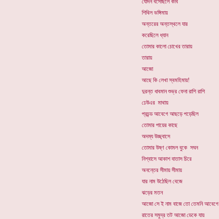
যেদিন বসেছিলে কবি
শিথিল ভঙ্গিমায়
অন্তরের অন্তস্থলে যার
করেছিলে ধ্যান
তোমার কালো চোখের তারায়
তারায়
আজো
আছে কি লেখা স্বমহিমায়!
দুরন্ত ধাবমান শুভ্র ফেনা রাশি রাশি
ঢেউএর মাথায়
প্রচন্ড আবেগে আছড়ে পড়েছিল
তোমার পায়ের কাছে
অদম্য উচ্ছ্বাসে
তোমার উষ্ণ কোমল বুকে সঘন
নিশ্বাসে আকাশ বাতাস চিরে
অনন্তের সীমায় সীমায়
যার নাম উঠেছিল বেজে
ঝড়ের মতন
আজো সে ই নাম বাজে তো তেমনি আবেগে
রাতের সমুদ্র তট আজো ডেকে যায়