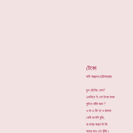
*
টেকো
কবি সান্ত্বনা চট্টোপাধ্যায়
চুল ছেঁটেছ কেন?
এমনিতে ই তো টকো মাথা
ফুটবে কাঁটা জান ?
ও মা এ কি তা ও জাননা
কেউ বলেনি বুঝি,
না বলার কারন টা কি
অভয় দাও তো খুঁজি।