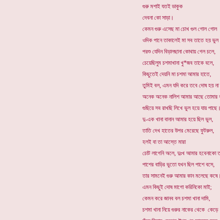
গুরু মশাই যতই ডাকুক
দেবনা কো সাড়া।
কেমন গুরু এসেছ মা চোখ গুল গোল গোল
ওদিক পানে তাকালেই মা সব তাতে হয় ভু
পরশু যেদিন বিড়ালছানা কোথায় গেল চলে,
চেয়েছিলুম চশমাখানা খু*জব তাকে বলে,
কিছুতেই দেয়নি মা চশমা আমার হাতে,
তুমিই বল, এমন যদি করে তবে দোষ হয় ন
অনেক অনেক নালিশ আমার আছে তোমার 
গুছিয়ে সব রাখছি লিখে ভুল হয়ে যায় পাছে
দু-এক খানা বানান আমার হয়ে ছিল ভুল,
তাতি দেখ হাতের উপর মেরেছে ফুটরুল,
হলই বা তা আস্তে মারা
চোট লাগেনি অলে, দুঃখ আমার হবেনাকো ত
পাশের বাড়ির ভুতো যখন ছিল পাশে বসে,
তার সামনেই গুরু আমার কান মলেছে কষে
এমন কিছুই দোষ মাগো করিনিকো মাই;
কেমন করে জানব বল চশমা খানা দামি,
চশমা খানা নিয়ে গুরুর নাকের থেকে কেড়ে