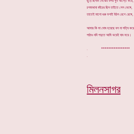
ছুঁড়ে ছিলাম মেঝের উপর খুব আস্তে করে,
চশমাখানা কাঁচের ছিল তাইতে গেল ভেঙ্গে,
তাতেই মাগো গুরু মশাই উঠল রেগে রেঙ্গে,
আমার কি মা দোষ হয়েছে বল না সত্যি করে
পাঠাও যদি পড়তে আমি ভয়েই যাব মরে।
. ****************
মিলনসাগর