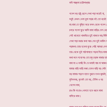
কবি সান্ত্বনা চট্টোপাধ্যায়
গনেশ বড় দুষ্টু ছেলে লেখা পড়া করেই না,
শুধুই কেবল খেলা ধুলা পড়ার বই তো ধরেই
মা-বাবা তে যুক্তি করে বলল ডেকে গনেশ 
চলরে গনেশ ঘুরে আসি মামা বাড়ির দেশ থে
সেই খানেতে থাকবিরে তুই থাকবে দাদু দিদি
লেখা পড়া করার কথা আর যেন তুই ভাবিস 
পড়াশুনা তোর হবেনা বুঝে গেছি আমরা বেশ
তার থেকে তুই পাঠশালাতে পড়না গিয়ে মা
কথা শুনে গনেশের তো চক্ষু চড়াক মাথায় হ
বাবা মা এ বলছি কি যে ভাবাই যায় না আজ
মামার বাড়ি ভাড়ি মজা তেমন বাড়ি নয় সেটা
বড় মামার পড়লে হাতে বুঝবে তখন কান্ডটা,
ফুটবলনয়, কৃকেট তো নয়, টেনিস ও নয়
খেলেন দাবা,
চাও কি না চাও খেলতে হবে ধরবে মামা
বাগিয়ে থাবা।