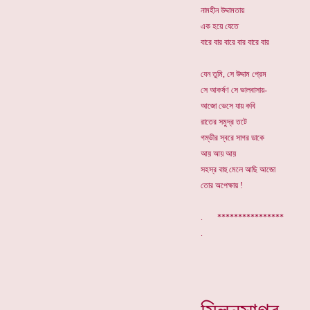
নামহীন উদ্দামতায়
এক হয়ে যেতে
বারে বার বারে বার বারে বার
যেন তুমি, সে উদ্দাম প্রেম
সে আকর্ষণ সে ভালবাসায়-
আজো ভেসে যায় কবি
রাতের সমুদ্র তটে
গম্ভীর স্বরে সাগর ডাকে
আয় আয় আয়
সহস্র বাহু মেলে আছি আজো
তোর অপেক্ষায় !
. ****************