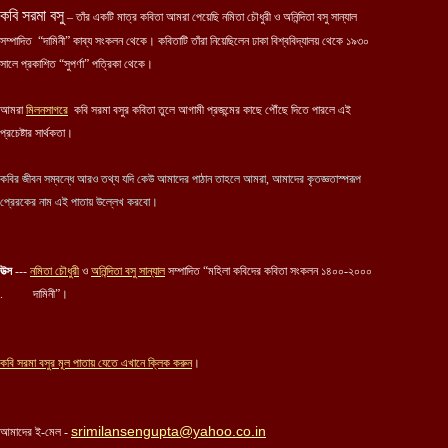
কবি সরমা বসু
– তাঁর একটি মাত্র কবিতা আমরা পেয়েছি নমিতা চৌধুরী ও অনিন্দিতা বসু সান্যাল
সম্পাদিত “দামিনী” কাব্য সংকলন থেকে। কবিতাটি তাঁরা নিয়েছিলেন ঢাকা বিশ্ববিদ্যালয় থেকে ১৯৩০
সালে প্রকাশিত “সুপর্ণা” পত্রিকা থেকে।
আমরা
মিলনসাগরে
কবি সরমা বসুর কবিতা তুলে আগামী প্রজন্মের কাছে পৌঁছে দিতে পারলে এই
প্রচেষ্টার সার্থকতা।
কবির জীবন সম্বন্ধে আরও তথ্য যদি কেউ আমাদের পাঠান তাহলে আমরা, আমাদের কৃতজ্ঞতাস্পরূপ
প্রেরকের নাম এই পাতায় উল্লেখ করবো।
উত্স
---
নমিতা চৌধুরী
ও
অনিন্দিতা বসু সান্যাল
সম্পাদিত “মহিলা কবিদের কবিতা সংকলন ১৪০০-২০০০
. দামিনী”।
কবি স
রমা বসুর
মূল পাতায় যেতে এখানে ক্লিক করুন
।
srimilansengupta@yahoo.co.in
আমাদের ই-মেল -