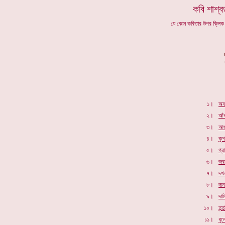
কবি শাশ্ব
যে কোন কবিতার উপর ক্লি
১।
অব
২।
আঁ
৩।
আগ
৪।
কুশ
৫।
গ্র
৬।
জব
৭।
দখ
৮।
দান
৯।
দাম
১০।
দুন্
১১।
ধু