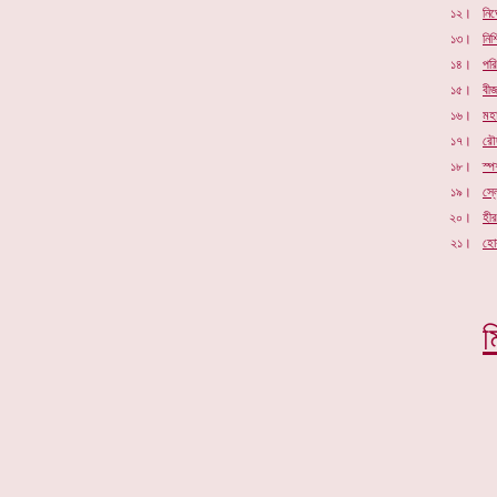
১২।
নির
১৩।
নি
১৪।
পর
১৫।
বীজ
১৬।
মহ
১৭।
রৌ
১৮।
স্পর
১৯।
স্
২০।
হী
২১।
হো
ম