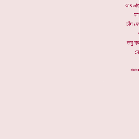
আধভাঙা
ফা
চাঁদ 
তবু ক
দে
**