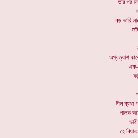
তার পর নি
বড় ভারি ল
জট
অপ্রত্যাশ কা
এক-ব
বড
প
নীল ব্যথা 
পালক আঙ্
ভার
হে বিধাতা