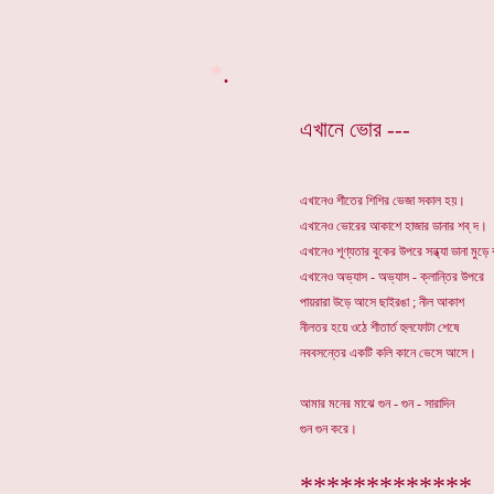
*
.
এখানে ভোর ---
এখানেও শীতের শিশির ভেজা সকাল হয়।
এখানেও ভোরের আকাশে হাজার ডানার শব্ দ।
এখানেও শূণ্যতার বুকের উপরে সন্ধ্যা ডানা মুড়ে
এখানেও অভ্যাস - অভ্যাস - ক্লান্তির উপরে
পায়রারা উড়ে আসে ছাইরঙা ; নীল আকাশ
নীলতর হয়ে ওঠে শীতার্ত হুলফোটা শেষে
নববসন্তের একটি কলি কানে ভেসে আসে।
আমার মনের মাঝে গুন - গুন - সারাদিন
গুন গুন করে।
*************