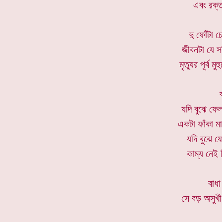
এবং রক্তস
দু ফোঁটা 
জীবনটা যে স
মৃত্যুর পূর্ব 
যদি বুঝে ফে
একটা ফাঁকা মা
যদি বুঝে ফ
কাম্য নেই 
বাধা
সে বড় অসুখী