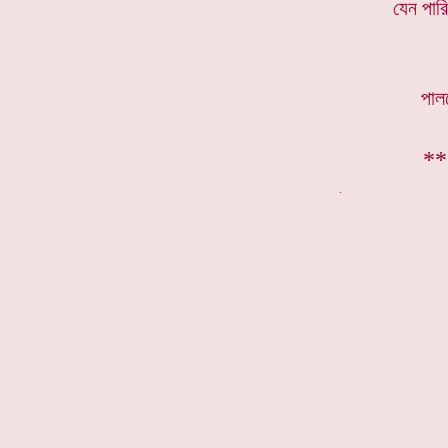
যেন পারি
পাল
**