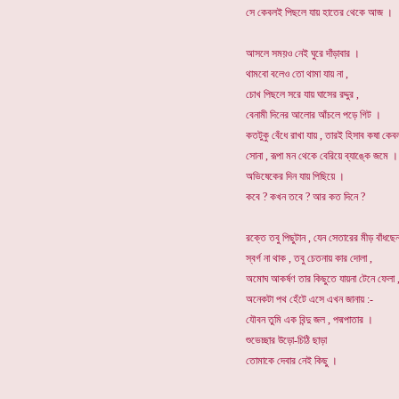
সে কেবলই পিছলে যায় হাতের থেকে আজ ।
আসলে সময়ও নেই ঘুরে দাঁড়াবার ।
থামবো বলেও তো থামা যায় না ,
চোখ পিছলে সরে যায় ঘাসের রদ্দুর ,
বেনামী দিনের আলোর আঁচলে পড়ে গিট ।
কতটুকু বেঁধে রাখা যায় , তারই হিসাব কষা কে
সোনা , রূপা মন থেকে বেরিয়ে ব্যাঙ্কে জমে ।
অভিষেকের দিন যায় পিছিয়ে ।
কবে ? কখন তবে ? আর কত দিনে ?
রক্তে তবু পিছুটান , যেন সেতারের মীড় বাঁধছেন
স্বর্গ না থাক , তবু চেতনায় কার দোলা ,
অমোঘ আকর্ষণ তার কিছুতে যায়না টেনে ফেলা 
অনেকটা পথ হেঁটে এসে এখন জানায় :-
যৌবন তুমি এক বিন্দু জল , পদ্মপাতার ।
শুভেচ্ছার উড়ো-চিঠি ছাড়া
তোমাকে দেবার নেই কিছু ।