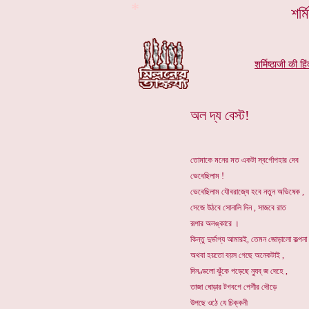
*
শর্ম
शर्मिष्ठाजी की ह
অল দ্য বেস্ট!
তোমাকে মনের মত একটা স্বর্গোপহার দেব
ভেবেছিলাম !
ভেবেছিলাম যৌবরাজ্যে হবে নতুন অভিষেক ,
সেজে উঠবে সোনালি দিন , সাজবে রাত
রূপার অলঙ্কারে ।
কিন্তু দুর্ভাগ্য আমারই, তেমন জোড়ালো কল্পন
অথবা হয়তো বয়স গেছে অনেকটাই ,
দিনণ্ডলো ঝুঁকে পড়েছে ন্যুব্ জ দেহে ,
তাজা ঘোড়ার টগবগে পেশীর দৌড়ে
উপছে ওঠে যে চিক্কনী