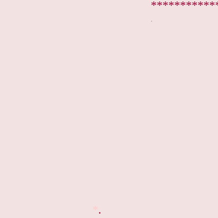
***********
*
.