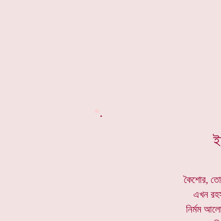
*
.
ই
কৈশোর, তোম
এখন রহস্
নির্মম আলো