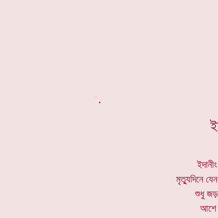
*
.
ই
ইদানীং 
মৃত্যুদিনে যে
শুধু জড
আশে প