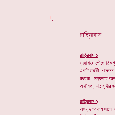
*
.
রাত্রিবাস
রাত্রিবাস ১
বৃদ্ধাবাসে পৌঁছে ঠিক 
একটি তর্জনী, শাসনের তী
মধ্যমা - মধ্যলয়ে আ
অনামিকা, শতাব্ দীর 
রাত্রিবাস ২
অশব্ দ আকাশ থামো আ