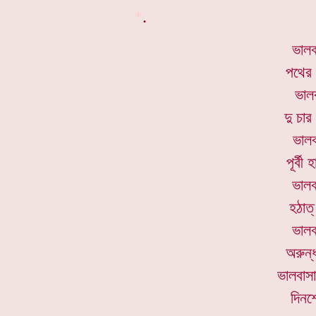
*
.
ভালব
পথের 
ভাল
দু চা
ভালব
পূর্ব
ভালব
হঠাত্
ভালব
অরুন্
ভালবাসা
দিনশ