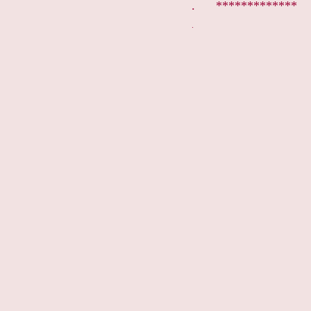
. *************