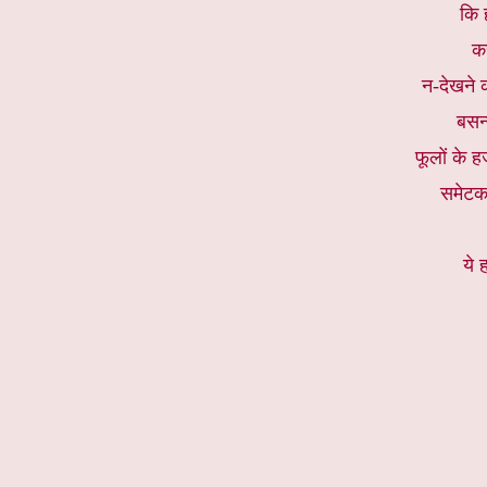
कि ह
क
न-देखने 
बसन्
फूलों के ह
समेटकर
ये 