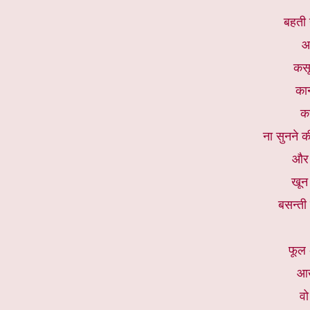
बहती 
आ
कसू
कान
क
ना सुनने क
और ल
खून
बसन्ती
फूल 
आख
वो