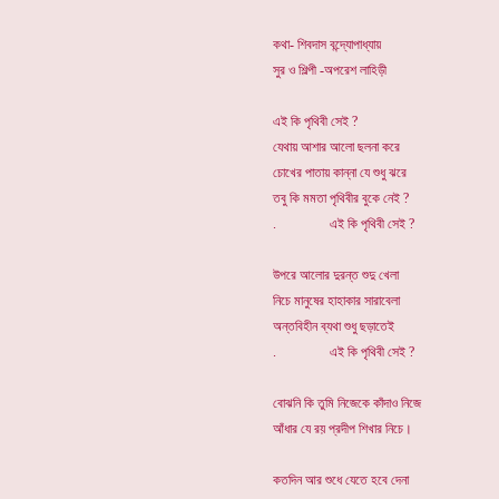
কথা- শিবদাস বন্দ্যোপাধ্যায়
সুর ও শিল্পী -অপরেশ লাহিড়ী
এই কি পৃথিবী সেই ?
যেথায় আশার আলো ছলনা করে
চোখের পাতায় কান্না যে শুধু ঝরে
তবু কি মমতা পৃথিবীর বুকে নেই ?
. এই কি পৃথিবী সেই ?
উপরে আলোর দুরন্ত শুদু খেলা
নিচে মানুষের হাহাকার সারাবেলা
অন্তবিহীন ব্যথা শুধু ছড়াতেই
. এই কি পৃথিবী সেই ?
বোঝনি কি তুমি নিজেকে কাঁদাও নিজে
আঁধার যে রয় প্রদীপ শিখার নিচে।
কতদিন আর শুধে যেতে হবে দেনা