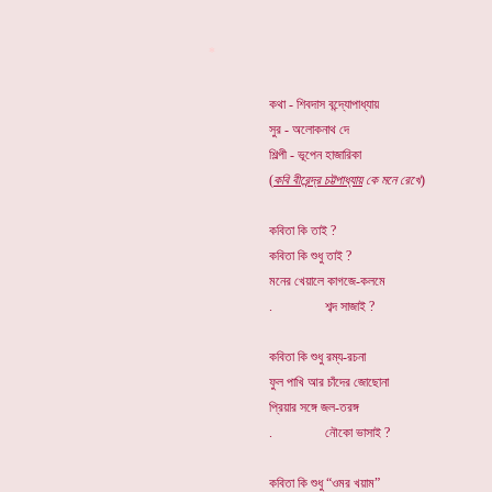
*
কথা - শিবদাস বন্দ্যোপাধ্যায়
সুর - অলোকনাথ দে
শিল্পী - ভূপেন হাজারিকা
(
কবি বীরেন্দ্র চট্টপাধ্যায়
কে মনে রেখে
)
কবিতা কি তাই ?
কবিতা কি শুধু তাই ?
মনের খেয়ালে কাগজে-কলমে
. শব্দ সাজাই ?
কবিতা কি শুধু রম্য-রচনা
ফুল পাখি আর চাঁদের জোছোনা
প্রিয়ার সঙ্গে জল-তরঙ্গ
. নৌকো ভাসাই ?
কবিতা কি শুধু “ওমর খয়াম”