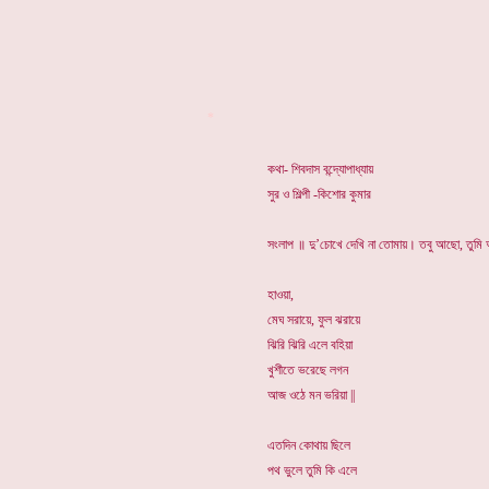
*
কথা- শিবদাস বন্দ্যোপাধ্যায়
সুর ও শিল্পী -কিশোর কুমার
সংলাপ ॥ দু’চোখে দেখি না তোমায়। তবু আছো, তুম
হাওয়া,
মেঘ সরায়ে, ফুল ঝরায়ে
ঝিরি ঝিরি এলে বহিয়া
খুশীতে ভরেছে লগন
আজ ওঠে মন ভরিয়া ||
এতদিন কোথায় ছিলে
পথ ভুলে তুমি কি এলে