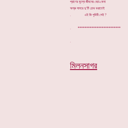
প্রাণের মূল্যে জীবনের বেচা-কেনা
অশ্রু সাগরে দু’টি চোখ ভরাতেই
. এই কি পৃথিবী সেই ?
. *************************
মিলনসাগর