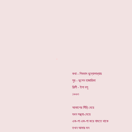
*
কথা - শিবদাস বন্দ্যোপাধ্যায়
সুর - ভূপেন হাজারিকা
শিল্পী - ইলা বসু
১৯৬৩
আকাশের সিঁড়ি বেয়ে
যখন সন্ধ্যা-মেয়ে
এক-পা এক-পা করে নামতে থাকে
তখন আমার মন