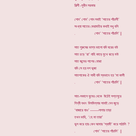
শিল্পী -সুধীন সরকার
শোন’ শোন’ শোন সবাই ‘সাতের পাঁচালী’
সংখ্যা সাতের কেরামতির কথাই শুধু বলি
. শোন’ ‘সাতের পাঁচালি’ ||
সাত পুরুষের ভাগ্য ভালো যদি ঘরের বউ
সাত চড়ে ‘রা’ নাহি কাড়ে মুখে ঝড়ে মউ
সাত জন্মের পাপের বোঝা
যদি সে হয় দশ ভূজা
সাতপাকের ঐ সাথী যদি স্বভাবে হয় ‘মা কালী
. শোন’ ‘সাতের পাঁচালি’ ||
সাত-সকালে ঘুমের থেকে উঠেই সপ্তসুরে
গিন্নী যখন বিসমিল্লার সানাই দেন জুড়ে
‘বাজারে যাও’ -------লাগায় তাড়া
তখন ভাবি, ‘হে মা তারা’
ভুল করে হায় কেন আমায় ‘স্বামী’ করে পাঠালি ?
. শোন’ ‘সাতের পাঁচালি’ ||