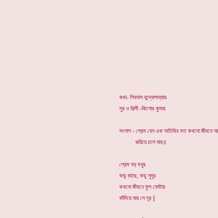
*
কথা- শিবদাস বন্দ্যোপাধ্যায়
সুর ও শিল্পী -কিশোর কুমার
সংলাপ - প্রেম যেন এক অতিথির মত কখনো জীবনে আ
. ঝরিয়ে চলে যায়॥
প্রেম বড় মধুর
কভু কাছে, কভু সুদূর
কখনো জীবনে ফুল ফোটায়
কাঁদিয়ে যায় সে দূর ||