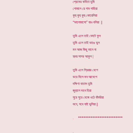
প্রেমের কবিতা তুমি
শোনালে য়ে গান গাহিয়া
কুহু কুহু কুহু কোয়েলিয়া
“ভালোবাসো” যাও বলিয়া ||
তুমি এলে তাই ফোটে ফুল
তুমি এলে তাই ভাঙে ভুল
মন আজ কিছু মানে না
হৃদয় সাগর আকুল |
তুমি এলে প্রিয়ার বেশে
ভরে দিলে মন আবেশে
দক্ষিণা বাতাস তুমি
জুড়ালে দহন হিয়া
সুরে সুরে বেজে ওঠে বাঁশুরিয়া
শুনে, সবে যাই ভুলিয়া ||
. *************************