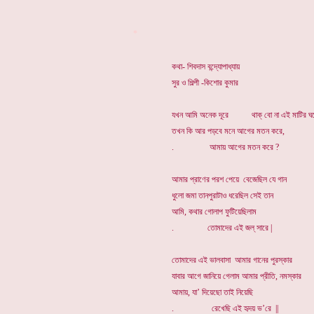
*
কথা- শিবদাস বন্দ্যোপাধ্যায়
সুর ও শিল্পী -কিশোর কুমার
যখন আমি অনেক দূরে থাক্ বো না এই মাটির ঘ
তখন কি আর পড়বে মনে আগের মতন করে,
. আমায় আগের মতন করে ?
আমার প্রাণের পরশ পেয়ে বেজেছিল যে গান
ধুলো জমা তানপুরাটাও ধরেছিল সেই তান
আমি, কথার গোলাপ ফুটিয়েছিলাম
. তোমাদের এই জল্ সারে |
তোমাদের এই ভালবাসা আমার গানের পুরস্কার
যাবার আগে জানিয়ে গেলাম আমার প্রীতি, নমস্কার
আমায়, যা’ দিয়েছো তাই নিয়েছি
. রেখেছি এই হৃদয় ভ’রে ||