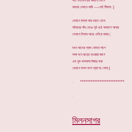
সাত মহাসাগরের উজানে ভেসে
আমরা যেখানে থামি ----সেই সীমানা ||
যেখানে কান্না আর রক্ত মেঘে
আঁধারের বাঁধ ভেঙে সূর্য ওঠে আকাশে আবার
সেখানে নিশানা আছে এগিয়ে যাবার |
যখন আখের স্বাদ নোনতা লাগে
লবঙ্গ বনে ঝড়ের হাওয়ারা জাগে
এক বুক ভালবাসা উজাড় করা
যেখানে ফসল ফলে প্রাণের সোনা ||
. *************************
মিলনসাগর