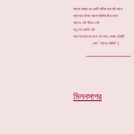
সাতের রাজার ধন একটি মানিক ঘরে যদি আসে
শূন্য ঘরে চাঁদের আলো ঝিলিক্ দিয়ে হাসে
সাতেও নেই পাঁচেও নেই
তবু তো রেহাই নেই
সাত-সতেরো না ভেবে এই করে গেলাম হেঁয়ালী
. শোন’ ‘সাতের পাঁচালি’ ||
. *************************
মিলনসাগর