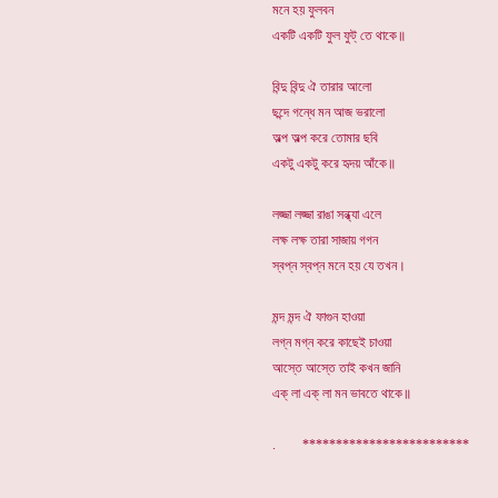
মনে হয় ফুলবন
একটি একটি ফুল ফুট্ তে থাকে॥
বিন্দু বিন্দু ঐ তারার আলো
ছন্দে গন্ধে মন আজ ভরালো
অল্প অল্প করে তোমার ছবি
একটু একটু করে হৃদয় আঁকে॥
লজ্জা লজ্জা রাঙা সন্ধ্যা এলে
লক্ষ লক্ষ তারা সাজায় গগন
স্বপ্ন স্বপ্ন মনে হয় যে তখন।
মন্দ মন্দ ঐ ফাগুন হাওয়া
লগ্ন মগ্ন করে কাছেই চাওয়া
আস্তে আস্তে তাই কখন জানি
এক্ লা এক্ লা মন ভাবতে থাকে॥
. *************************