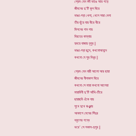
প্রেম যেন নদী ভাঙে আর গড়ে
জীবনের দু’টি কূল ঘিরে
ভাঙা-গড়া খেলা, খেলে সারা বেলা
তীর ছুঁয়ে যায় ধীরে ধীরে
মিলনের গান গায়
বিরহের কান্নায়
হৃদয়ে বাজায় নূপুর ||
ভাঙা-গড়া ছন্দে, কখনোআনন্দে
কখনো যে সুর বিধূর ||
প্রেম যেন নারী আলো আর ছায়া
জীবনের নীলাকাশ ঘিরে
কখনো সে মায়া কখনো আলেয়া
মায়াবিনী দু’টি আঁখি-তীরে
ছায়াছবি এঁকে যায়
সুখে দুখে ঝঞ্ঝায়
আকাশে মেঘের সিঁদুর
বকুলের গন্ধে
ভরে’ সে সকাল-দুপুর ||