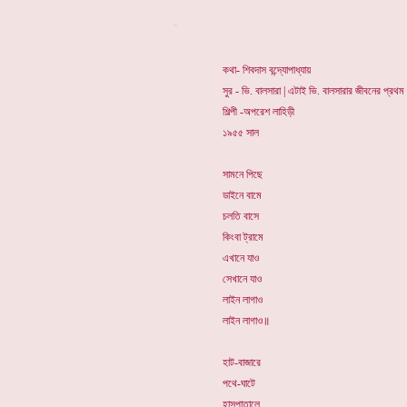
*
কথা- শিবদাস বন্দ্যোপাধ্যায়
সুর - ভি. বালসারা | এটাই ভি. বালসারার জীবনের প্রথম 
শিল্পী -অপরেশ লাহিড়ী
১৯৫৫ সাল
সামনে পিছে
ডাইনে বামে
চলতি বাসে
কিংবা ট্রামে
এখানে যাও
সেখানে যাও
লাইন লাগাও
লাইন লাগাও॥
হাট-বাজারে
পথে-ঘাটে
হাসপাতালে