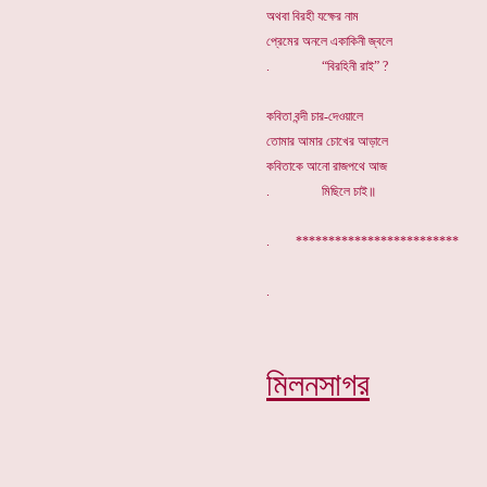
অথবা বিরহী যক্ষের নাম
প্রেমের অনলে একাকিনী জ্বলে
. “বিরহিনী রাই” ?
কবিতা বন্দী চার-দেওয়ালে
তোমার আমার চোখের আড়ালে
কবিতাকে আনো রাজপথে আজ
. মিছিলে চাই॥
. *************************
মিলনসাগর