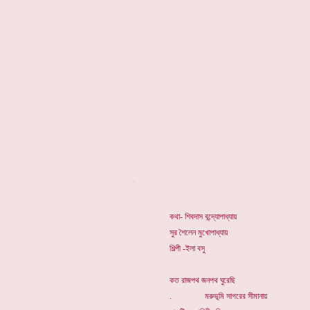
*
কথা- শিবদাস বন্দ্যোপাধ্যায়
সুর শৈলেন মুখোপাধ্যায়
শিল্পী -ইলা বসু
কত রাজপথ জনপথ ঘুরেছি
. মরুভূমি সাগরের সীমানায়