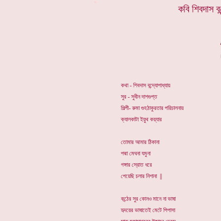
*
কবি শিবদাস বন
কথা - শিবদাস বন্দ্যোপাধ্যায়
সুর - সুধীন দাশগুপ্ত
শিল্পী- রুমা গুহঠাকুরতার পরিচালনায়
ক্যালকাটা ইয়ুথ কয়্যার
তোমার আমার ঠিকানা
পদ্মা মেঘনা যমুনা
গঙ্গার স্রোত ধরে
পেয়েছি চলার নিশানা ||
কন্ঠের সুর কোনও মানে না ভাষা
হৃদয়ের ভাষাতেই মেটে পিপাসা