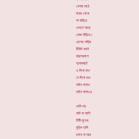
খেলার মাঠে
ঘরের থেকে
পা বাড়িয়ে
দেখবে আছে
লোক দাঁড়িয়ে।
রেলের গাড়ির
টিকিট কাটে
বায়স্কোপে
শ্মশানঘাটে
এ দিকে চাও
যে দিকে চাও
লাইন লাগাও
লাইন লাগাও॥
ছোট-বড়
আট বা আশি
মিষ্টি-মুখের
মুচ্কি হাসি
চলবে না আর