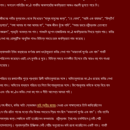
গান। অপরেশ লাহিড়ীর কণ্ঠে গানটির আকাশছোঁয়া জনপ্রিয়তা আজও বাঙালী ভুলতে পারে নি।
জীবনের গভীর মূল্যবোধ থেকে লিখেছেন “মানুষ মানুষের জন্য”, “হে দোলা”, “আমি এক যাযাবর”, “বিস্তীর্ণ
দুপারে”, “গঙ্গা আমার মা পদ্মা আমার মা”, “আজ জীবন খুঁজে পাবি”, “সবার হৃদয়ে রবীন্দ্রনাথ চেতনাতে
নজরুল”, প্রভৃতি অনবদ্য সব গান। গানগুলি ভূপেন হাজারিকার কণ্ঠে জনপ্রিয়তার শিখরে স্থান পায়। কবির
লেখা বহু রোম্যান্টিক আধুনিক গানও বিভিন্ন সময়ে চরম জনপ্রিয়তা লাভ করেছে।
ক্যালকাটা ইউথ কয়্যারের কর্ণধার রুমা গুহঠাকুরতা কবির লেখা গান “ভারতবর্ষ সূর্যের এক নাম” গানটি
পরিবেশন করেছেন ওয়াই.এস.মুলকি-র সুরে। বিভিন্ন সময়ে গণসঙ্গীত হিসেবে তাঁর আরও বহু গান গাওয়া
হয়েছে।
পরিচয় হয় রুমাদেবীর পুত্র প্রখ্যাত শিল্পী অমিতকুমারের সঙ্গে। অমিতকুমারের কণ্ঠেও রয়েছে কবির লেখা
বহু গান। অমিতের মাধ্যমে পরিচয় হয় পিতা কিশোরকুমারের সঙ্গে। কিশোরকুমার কবিকে বম্বে নিয়ে যান
এবং তাঁর কণ্ঠেও কবির লেখা বহু গান ও গীতি আলেখ্য আমরা পাই।
শেষ জীবনে, কবির অতি স্নেভাজন
কবি প্রবীর জানার
নেওয়া এক সাক্ষাত্কারে তিনি জানিয়েছিলেন
যে তাঁর রচিত গানের মধ্যে তাঁর নিজের সবচেয়ে প্রিয় গান ছিল “ভারতবর্ষ সূর্যের এক নাম”। তাঁর হার্টের
সমস্যার জন্য শেষদিকে ভর্তি হয়েছিলেন কলকাতার রবীন্দ্রনাথ ট্যাগোর হসপিটালে (দেবী শেট্টি
হাসপাতাল)। প্রবাদপ্রতীম চিকিত্সক দেবী শেট্টির অনুরোধেও কবি রচনা করেছিলেন একটি গান। গানটি