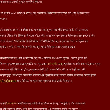
আমরা হাতে পেলেই এখানে প্রকাশিত করবো।
৮ই অগাস্ট ২০০৭ তারিখের রাত্রি ৮টায়, কলকাতার পিয়ারলেস হাসপাতালে, কবি শেষ নিঃশ্বাস ত্যাগ
করেন।
তাঁর লেখা অনেক গান, জনপ্রিয় হওয়া সত্যেও, বহু মানুষের কাছে গীতিকারের নামটি, কি এক অজ্ঞাত
কারণে পৌঁছায় নি। বিভিন্ন চটি গানের বইতে তাঁর অনেক গান অন্য কোনো গীতিকারের নামে চলছে। তাঁর
গানের সংকলন “গঙ্গা আমার মা পদ্মা আমার মা” বইটিতে তাঁর কিছু অনুবাদ করা গানও অনর্ভুক্ত করা
হয়েছে। সেই সব গানে কিন্তু স্পষ্ট করে মূল গানের গীতিকারের নাম দেওয়া রয়েছে।
আমরা মিলনসাগরে, চেষ্টা করেছি তাঁর কিছু গান ও কবিতার কথা এখানে তুলতে। আমরা কৃতজ্ঞ কবি
শিবদাস বন্দ্যোপাধ্যায়ের ভাগ্নেপ্রতীম ও স্নেহভাজন
কবি প্রবীর জানা
, প্রাবন্ধিক ও কালি কলম পত্রিকার গ্রন্থ
সমালোচক শ্রী চুনিলাল রায়, শৈলেন্দ্রকুমার চৌধুরী স্মৃতি রক্ষা কমিটির শ্রী সমর চৌধুরী এবং শ্রী
অম্লানকুসুম সেনগুপ্তের কাছে যাঁরা আমাদের এই প্রয়াসটি রূপায়ণ করতে সাহায্য করেছেন। আমরা কৃতজ্ঞ
কবি প্রবীর জানার
কাছে যিনি তাঁর সংগ্রহ থেকে আমদের কবির ছবিটি দিয়েছেন।
আমরা
মিলনসাগরে
কবি শিবদাস বন্দ্যোপাধ্যায়ের কবিতা ও
গান
তুলে আনন্দিত। তাঁর গানের কথা
আগামী প্রজন্মের কাছে পৌঁছে দিতে পারলে আমাদের এই প্রচেষ্টাকে সার্থক মেন করবো।