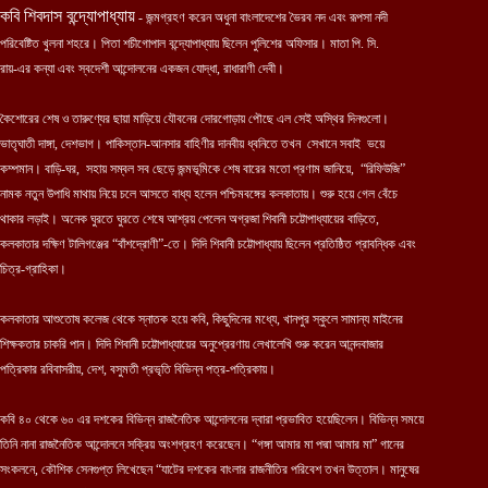
কবি শিবদাস বন্দ্যোপাধ্যায়
- জন্মগ্রহণ করেন অধুনা বাংলাদেশের ভৈরব নদ এবং রূপসা নদী
পরিবেষ্টিত খুলনা শহরে। পিতা শচীগোপাল বন্দ্যোপাধ্যায় ছিলেন পুলিশের অফিসার। মাতা পি. সি.
রায়-এর কন্যা এবং স্বদেশী আন্দোলনের একজন যোদ্ধা, রাধারাণী দেবী।
কৈশোরের শেষ ও তারুণ্যের ছায়া মাড়িয়ে যৌবনের দোরগোড়ায় পৌছে এল সেই অস্থির দিনগুলো।
ভাতৃঘাতী দাঙ্গা, দেশভাগ। পাকিস্তান-আনসার বাহিণীর দানবীয় ধ্বনিতে তখন
সেখানে সবাই
ভয়ে
কম্পমান। বাড়ি-ঘর,
সহায় সম্বল সব ছেড়ে জন্মভূমিকে শেষ বারের মতো প্রণাম জানিয়ে,
“রিফিউজি”
নামক নতুন উপাধি মাথায় নিয়ে চলে আসতে বাধ্য হলেন পশ্চিমবঙ্গের কলকাতায়। শুরু হয়ে গেল বেঁচে
থাকার লড়াই। অনেক ঘুরতে ঘুরতে শেষে আশ্রয় পেলেন অগ্রজা শিবানী চট্টোপাধ্যায়ের বাড়িতে,
কলকাতার দক্ষিণ টালিগঞ্জের “বাঁশদ্রোণী”-তে। দিদি শিবানী চট্টোপাধ্যায় ছিলেন প্রতিষ্ঠিত প্রাবন্ধিক এবং
চিত্র-গ্রাহিকা।
কলকাতার আশুতোষ কলেজ থেকে স্নাতক হয়ে কবি, কিছুদিনের মধ্যে, খানপুর স্কুলে সামান্য মাইনের
শিক্ষকতার চাকরি পান। দিদি শিবানী চট্টোপাধ্যায়ের অনুপ্রেরণায় লেখালেখি শুরু করেন আনন্দবাজার
পত্রিকার রবিবাসরীয়, দেশ, বসুমতী প্রভৃতি বিভিন্ন পত্র-পত্রিকায়।
কবি ৪০ থেকে ৬০ এর দশকের বিভিন্ন রাজনৈতিক আন্দোলনের দ্বারা প্রভাবিত হয়েছিলেন। বিভিন্ন সময়ে
তিনি নানা রাজনৈতিক আন্দোলনে সক্রিয় অংশগ্রহণ করেছেন। “গঙ্গা আমার মা পদ্মা আমার মা” গানের
সংকলনে, কৌশিক সেনগুপ্ত লিখেছেন “যাটের দশকের বাংলার রাজনীতির পরিবেশ তখন উত্তাল। মানুষের