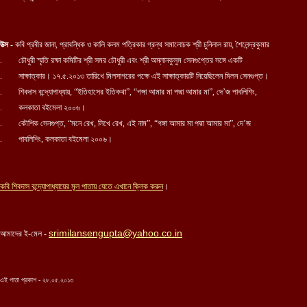
উত্স
- কবি প্রবীর জানা, প্রাবন্ধিক ও কালি কলম পত্রিকার গ্রন্থ সমালোচক শ্রী চুনিলাল রায়, শৈলেন্দ্রকুমার
.
চৌধুরী স্মৃতি রক্ষা কমিটির শ্রী সমর চৌধুরী এবং শ্রী অম্লানকুসুম সেনগুপ্তের সঙ্গে একটি
.
সাক্ষাত্কার। ১৭.৫.২০১৩ তারিখে মিলসাগরের পক্ষে এই
সাক্ষাত্কারটি নিয়েছিলেন মিলন সেনগুপ্ত।
. শিবদাস বন্দ্যোপাধ্যায়, “ইতিহাসের ইতিকথা”, “গঙ্গা আমার মা পদ্মা আমার মা”, দে’জ পাবলিশিং,
. কলকাতা বইমেলা ২০০৬।
. কৌশিক সেনগুপ্ত, “মনে রেখ, লিখে রেখ, এই নাম”, “গঙ্গা আমার মা পদ্মা আমার মা”, দে’জ
. পাবলিশিং, কলকাতা বইমেলা ২০০৬।
কবি
শিবদাস বন্দ্যোপাধ্যায়ের
মূল পাতায় যেতে এখানে ক্লিক করুন
।
srimilansengupta@yahoo.co.in
আমাদের ই-মেল -
এই পাতা প্রকাশ - ২৮.০৫.২০১৩
...