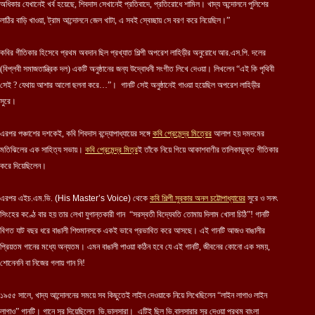
অধিকার যেখানেই খর্ব হয়েছে, শিবদাস সেখানেই প্রতিবাদে, প্রতিরোধে শামিল। খাদ্য অন্দোলনে পুলিশের
লাঠির বাড়ি খাওয়া, ট্রাম আন্দোলনে জেল খাটা, এ সবই স্বেচ্ছায় সে বরণ করে নিয়েছিল।”
কবির গীতিকার হিসেবে প্রথম অবদান ছিল প্রখ্যাত শিল্পী অপরেশ লাহিড়ীর অনুরোধে আর.এস.পি. দলের
(বিপ্লবী সমাজতান্ত্রিক দল) একটি অনুষ্ঠানের জন্য উদ্বোধনী সংগীত লিখে দেওয়া। লিখলেন “এই কি পৃথিবী
সেই ? যেথায় আশার আলো ছলনা করে…”। গানটি সেই অনুষ্ঠানেই গাওয়া হয়েছিল অপরেশ লাহিড়ীর
সুরে।
এরপর পঞ্চাশের দশকেই, কবি শিবদাস বন্দ্যোপাধ্যায়ের সঙ্গে
কবি প্রেমেন্দ্র মিত্রের
আলাপ হয় দমদমের
মতিঝিলের এক সাহিত্য সভায়।
কবি প্রেমেন্দ্র মিত্র
ই তাঁকে নিয়ে গিয়ে আকাশবাণীর তালিকাভুক্ত গীতিকার
করে দিয়েছিলেন।
এরপর এইচ.এম.ভি.
(His Master’s Voice)
থেকে
কবি শিল্পী সুরকার
অনল চট্টোপাধ্যায়ের
সুরে ও সনৎ
সিংহের কণ্ঠে বার হয় তার লেখা যুগান্তকারী গান “সরস্বতী বিদ্যেবতি তোমায় দিলাম খোলা চিঠি”! গানটি
বিগত যাট বছর ধরে বাঙালী শিশুমানসকে একই ভাবে প্রভাবিত করে আসছে। এই গানটি আজও বাঙালীর
প্রিয়তম গানের মধ্যে অন্যতম। এমন বাঙালী পাওয়া কঠিন হবে যে এই গানটি, জীবনের কোনো এক সময়,
শোনেননি বা নিজের গলায় গান নি!
১৯৫৫ সালে, খাদ্য আন্দোলনের সময়ে সব কিছুতেই লাইন দেওয়াকে নিয়ে লিখেছিলেন “লাইন লাগাও লাইন
লাগাও” গানটি। গানে সুর দিয়েছিলেন ভি.ভালসারা। এটিই ছিল ভি.বালসারার সুর দেওয়া প্রথম বাংলা