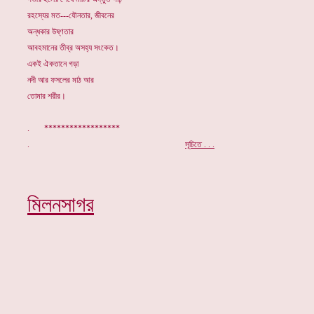
রহস্যের মত---যৌনতার, জীবনের
অন্ধকার উষ্ণতার
আবহমানের তীব্র অসহ্য সংকেত।
একই ঐকতানে গড়া
নদী আর ফসলের মাঠ আর
তোমার শরীর।
. ******************
.
সূচিতে . . .
মিলনসাগর