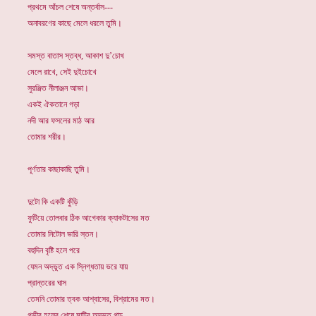
প্রথমে আঁচল শেষে অন্তর্বাস---
অনাবরণের কাছে মেলে ধরলে তুমি।
সমস্ত বাতাস স্তব্ধ, আকাশ দু’চোখ
মেলে রাখে, সেই দুইচোখে
সুরঞ্জিত নীলাঞ্জন আভা।
একই ঐকতানে গড়া
নদী আর ফসলের মাঠ আর
তোমার শরীর।
পূর্ণতার কাছাকাছি তুমি।
দুটো কি একটি কুঁড়ি
ফুটিয়ে তোলবার ঠিক আগেকার ক্যাকটাসের মত
তোমার নিটোল ভারি স্তন।
বহুদিন বৃষ্টি হলে পরে
যেমন অদ্ভুত এক স্নিগ্ধতায় ভরে যায়
প্রান্তরের ঘাস
তেমনি তোমার ত্বক আশ্বাসের, বিশ্রামের মত।
গভীর হলের শেষে মাটির অদ্ভুত গাঢ়