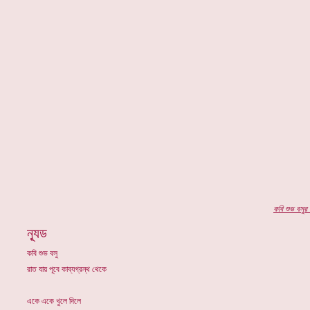
কবি
শুভ বসুর
প
ন্যূড
কবি শুভ বসু
রাত যায় পূবে কাব্যগ্রন্থ থেকে
একে একে খুলে দিলে