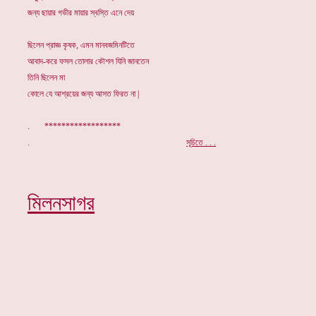
জন্য ছায়ার গভীর মায়ার স্বস্তি এনে দেয়
ছিলেন প্রাজ্ঞ কৃষক, এমন মানবজমিনটিতে
আবাদ-করে ফসল তোলার কৌশল যিনি জানতেন
তিনি ছিলেন মা
কোলে যে আশ্রয়ের জন্য আসত ফিরত না |
. ******************
.
সূচিতে . . .
মিলনসাগর