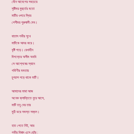
যৌন আবেগের সবচেয়ে
সৃষ্টিময় মুহুর্তের মতো
মাটির ওপরে স্থির
পেশীময় পুরুষালী মেঘ।
বাতাস গভীর সুখে
মাটিকে আদর করে।
বৃষ্টি পড়ে। রেখাহীন
দিগন্তের অসীম অবধি
সে আশ্লেষের স্বাদে
গর্ভিণীর মমতায়
চুপচাপ পড়ে থাকে মাটি।
আমাদের মাথা আজ
অনেক ক্লান্তিতে নুয়ে আসে,
মাটি তবু দেয় তার
মুঠি ভরে সমস্ত সম্বল।
হাত পেতে নিই, আর
গভীর বিষাদ এসে ছোঁয় :