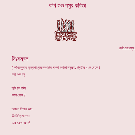
কবি শুভ বসুর কবিতা
কবি
শুভ বসুর
প
নিঃসম্বল
( অসিতকুমার বন্দ্যোপাধ্যায় সম্পাদিত বাংলা কবিতা সমুচ্চয়, দ্বিতীয় খণ্ড থেকে )
কবি শুভ বসু
তুমি কি বৃষ্টির
ভাষা বোঝ ?
তাহলে নিশচয় জান
কী নিবিড় ঘনভার
তার নেমে আসা!