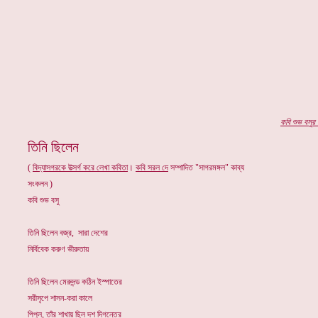
কবি
শুভ বসুর
প
তিনি ছিলেন
(
বিদ্যাসগরকে উত্সর্গ করে লেখা
কবিতা
।
কবি সরল দে
সম্পাদিত "সাগরমঙ্গল" কাব্য
সংকলন )
কবি শুভ বসু
তিনি ছিলেন বজ্র, সারা দেশের
নির্বিবেক করুণ ভীরুতায়
তিনি ছিলেন মেরুদন্ড কঠিন ইস্পাতের
সরীসৃপে শাসন-করা কালে
পিপুল, তাঁর শাখায় ছিল দশ দিগন্তের