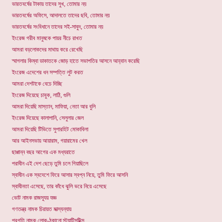
ভারতবর্ষের টাকায় তাদের সুখ, তোমার নয়
ভারতবর্ষের অফিসে, আদালতে তাদের ছবি, তোমার নয়
ভারতবর্ষের সংবিধানে তাদের সই-সাবুদ, তোমার নয়
ইংরেজ গরীব মানুষকে পায়র নীচে রাখত
আমরা বড়লোকদের মাথায় করে রেখেছি
স্মাগলার কিম্বা ডাকাতকে জোড় হাতে সভাপতির আসনে আহ্বান করেছি
ইংরেজ এদেশের ধন সম্পত্তি লুট করত
আমরা দেশটাকে বেচে দিচ্ছি
ইংরেজ দিয়েছে চাবুক, লাঠি, গুলি
আমরা দিয়েছি মাস্তান, মাফিয়া, নেতা আর বুলি
ইংরেজ দিয়েছে কালাপানি, সেলুলার জেল
আমরা দিয়েছি টিভিতে সুপারহিট মোকাবিলা
আর আইনসভায় আয়ারাম, গয়ারামের খেল
ছাপ্পান্ন বছর আগের এক মধ্যরাতে
পরাধীন এই দেশ ছেড়ে তুমি চলে গিয়াছিলে
স্বাধীন এক স্বদেশে ফিরে আসার স্বপ্ন নিয়ে, তুমি ফিরে আসনি
স্বাধীনতা এসেছে, তার কাঁধে ঝুলি ভরে নিয়ে এসেছে
ভোট নামক রাজস্যূয় যজ্ঞ
গণতন্ত্র নামক চিরায়ত মাত্স্যন্যায়
প্রগতি নামক লোক-ঠকানো স্ট্যাটিসটিক্স