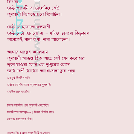
একমুখ খিলখিল হাসি
এখনো তেমনি আছে অ্যলবামে ফুলমাসী
একটুও বয়স বাড়েনি।
বিয়ের সাতদিন পরে ফুলমাসী জেনেছিল
স্বামী তার অমানুষ---। বিধবা বৌদির সাথে
লালসার সাতপাকে বাঁধা।
তারপর ফিরে এসে ফুলমাসী ছিল চুপচাপ