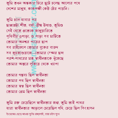
ইংরেজের ছেড়ে জাওয়া লুটের রাজ্যপাট, তারা রইল সুখে