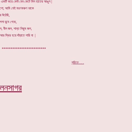
 একটি করে কেউ যেন কেটে দিল হাতের আঙুল |
াগো, আমি যেই মরণকরুণ ডাকে
য়ে উঠেছি,
গলা ডুবে গেছে,
ল, নীল জল, শান্ত নিঝুম জল,
র স্থির হয়ে দাঁড়াতে পারি না |
************************
.
সূচিতে . . .
িলনসাগর