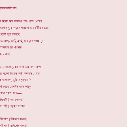
্যামলকান্তি দাশ
র মধ্যে আর কতক্ষণ চোর-পুলিশ খেলবে
তক্ষণ ঘুরে বেড়াবে শ্যাওলা আর ঝাঁঝির ভেতর
 ছোটো হয়ে আসছে
ন্ডের মধ্যে একটু একটু করে ঢুকে যাচ্ছে নুন
 আমাদের চুমু খাওয়ার
হয়ে এল |
লের মতো সুরেলা গলায় ডাকলাম : ওঠো
রের মতো খনখনে গলায় ডাকলাম : ওঠো
না পাতালতা, তুমি না শৃঙ্খল ?
িশ করছে লোকটার কড়ে আঙুল
 ধরো শক্ত করে-----
গাছমাটি | ধন্য চলাচল |
মান বাড়ি | স্নেহসরল ফল |
আঁখিপাতা | নিরুচ্চার হাওয়া |
্যই পথ | অনিঃশেষ যাওয়া |