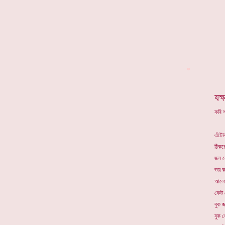
*
যক্
কবি শ
এঁটো
ঠিকর
জল ন
ভয় ক
আলো 
কেউ 
বুক জ
বুক 