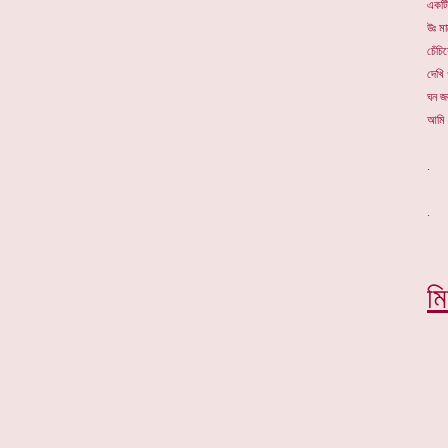
একটি
উঃ ম
চেঁচি
দেখি 
ঘন জ
আমি আ
. *
ম