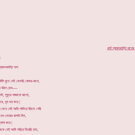
কবি
শ্যামলকান্তি দাশের
প
ষ
্যামলকান্তি দাশ
কাঁটা ধুতে যেই নেমেছি কোমর-জলে,
ে উঠল চোখ----
েই, পুকুরে সাজানো আলো,
রে, খুব ভয় করে |
দেখে যেই আমি লাফিয়ে উঠতে গেছি
যেন লেজের ঝাপটা দিল,
্বালা করে |
থেকে যেই আমি সরিয়ে নিয়েছি হাত,