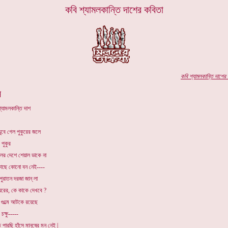
কবি শ্যামলকান্তি দাশের কবিতা
কবি
শ্যামলকান্তি দাশের
প
স
্যামলকান্তি দাশ
ডুবে গেল পুকুরের জলে
 পুকুর
লের দেশে শেয়াল ডাকে না
কাছে কোনো বন নেই----
পুরাতন দরজা জান্ লা
 ঘরের, কে কাকে দেখবে ?
 গুল্মে আটকে রয়েছে
চক্ষু-----
 পারছি হাঁসে মানুষের মন নেই |