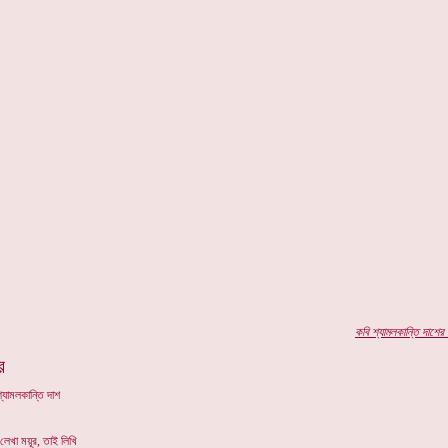
কবি
শ্যামলকান্তি দাশের
প
র
্যামলকান্তি দাশ
লেখা ময়ূর, তাই লিখি