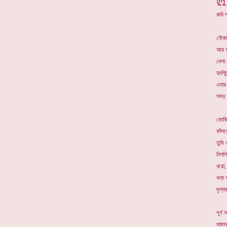
চুমু
কবি শ
নৌকা
আর ক
বেলা
হৃৎপি
এবার
সময় 
কোকি
কাঁস
তুমি 
নিশপ
ধরো,
ধন্য 
দৃশ্য
পূর্ণ 
সামান