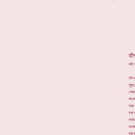
*
হাঁ
কবি শ
হাঁস 
পুকুর,
শেয়া
ধারে
ভাঙা 
বন্ধ
লতায়
ভয়ের 
বুঝতে