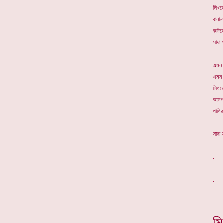
লিখত
বানান
কাটত
সাদা 
এমন 
এমন 
লিখতে
আমগা
পাখি
সাদা 
. *
ম