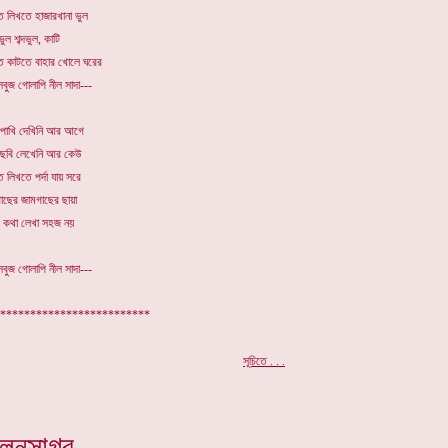
ে লিখতে হাজারখানা ভুল
ভুল শব্দভুল, কাটি
ে কাটতে বাহার খোলে ঘরের
সবুজ গোলাপি নীল সাদা---
পাখি দেখিনি আর আগে
ছবি লেখেনি আর কেউ
 লিখতে পর্দা যায় সরে
ছের জামগাছের ছায়া
র কথা লেখা সহজ নয়
সবুজ গোলাপি নীল সাদা---
************************
.
সূচিতে . . .
িলনসাগর