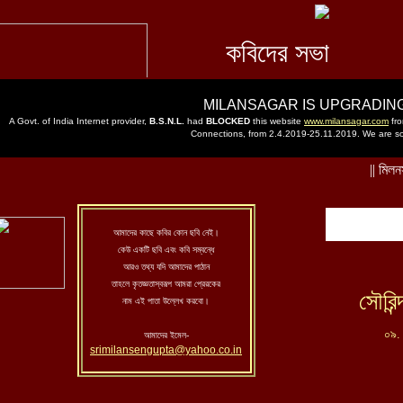
আমাদের কাছে কবির কোন ছবি নেই।
কেউ একটি ছবি এবং কবি সম্বন্ধে
আরও তথ্য যদি আমাদের পাঠান
তাহলে কৃতজ্ঞতাস্বরূপ আমরা প্রেরকের
সৌরিন
নাম এই পাতা উল্লেখ করবো।
০৯.
আমাদের ইমেল-
srimilansengupta@yahoo.co.in