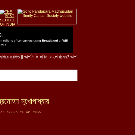
্দ্রমোহন মুখোপাধ্যায়
 ০১. ১৮৮৪ ~ ১৯. ০৫. ১৯৬৬