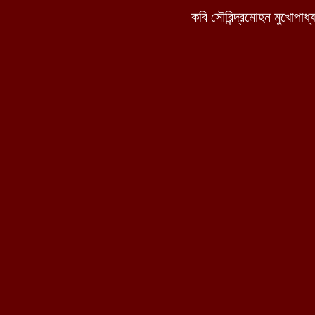
কবি সৌরিন্দ্রমোহন মুখোপাধ