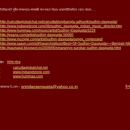
ইনটারনেটে সুধীন দাশগুপ্তর কালজয়ী গান শুনতে নিচের ওয়েবসাইটগুলিতে যেতে পারেন . . .
http://calcuttaglobalchat.net/calcuttablog/bangla-adhunik/sudhin-dasgupta/
http://www.indianetzone.com/36/sudhin_dasgupta_indian_music_director.htm
http://www.hummaa.com/music/artist/Sudhin+Dasgupta/3229
http://gaana.com/artist/sudhin-dasgupta-56060
http://www.muzigle.com/artist/sudhin-dasgupta/songs_composed/
http://www.saavn.com/s/#!/search/album/Best+Of+Sudhin+Dasgupta+-+Bengali+
http://paulsajal.blogspot.in/2009/06/smaraniyo-surokar-sudhin-dasgupta.html
উত্স:
উইকিপেডিয়া
.
calcuttaglobalchat.net
.
www.indianetzone.com
.
www.hummaa.com
srimilansengupta@yahoo.co.in
-
উপ
আমাদের ই-মেল
...