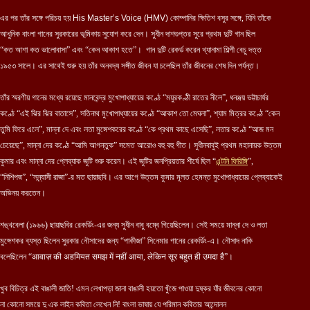
এর পর তাঁর সঙ্গে পরিচয় হয়
His Master’s Voice (HMV)
কোম্পানির ক্ষিতিশ বসুর সঙ্গে, যিনি তাঁকে
আধুনিক বাংলা গানের সুরকারের ভূমিকায় সুযোগ করে দেন। সুধীন দাশগুপ্তর সুরে প্রথম দুটি গান ছিল
“কত আশা কত ভালোবাসা” এবং “কেন আকাশ হতে”। গান দুটি রেকর্ড করেন খ্যানামা শিল্পী বেচু দত্ত
১৯৫৩ সালে। এর সাথেই শুরু হয় তাঁর অনবদ্য সঙ্গীত জীবন যা চলেছিল তাঁর জীবনের শেষ দিন পর্যন্ত।
তাঁর স্মরণীয় গানের মধ্যে রয়েছে মানবেন্দ্র মুখোপাধ্যায়ের কণ্ঠে “ময়ুরকণ্ঠী রাতের নীলে”, ধনঞ্জয় ভট্টাচার্যর
কণ্ঠে “এই ঝির ঝির বাতাসে”, সতিনাথ মুখোপাধ্যায়ের কণ্ঠে “আকাশ তো মেঘলা”, শ্যাম মিত্রর কণ্ঠে “কেন
তুমি ফিরে এলে”, মান্না দে এবং লতা মুঙ্গেশকরের কণ্ঠে “কে প্রথম কাছে এসেছি”, লতার কণ্ঠে “আজ মন
চেয়েছে”, মান্না দের কণ্ঠে “আমি আগন্তুক” সমেত আরোও বহু বহু গীত। সুধীনবাবুই প্রথম মহানায়ক উত্তম
কুমার এবং মান্না দের প্লেব্যাক জুটি শুরু করেন। এই জুটির জনপ্রিয়তার শীর্ষে ছিল “
এন্টনি ফিরিঙ্গি
”,
“নিশিপদ্ম”, “সন্ন্যাসী রাজা”-র মত ছায়াছবি। এর আগে উত্তম কুমার মূলত হেমন্ত মুখোপাধ্যায়ের প্লেব্যাকেই
অভিনয় করতেন।
শঙ্খবেলা (১৯৬৬) ছায়াছবির রেকর্ডিং-এর জন্য সুধীন বাবু বম্বে গিয়েছিলেন। সেই সময়ে মান্না দে ও লতা
মুঙ্গেশকর ব্যস্ত ছিলেন সুরকার নৌসাদের জন্য “পাকীজা” সিনেমার গানের রেকর্ডিং-এ। নৌসাদ নাকি
বলেছিলেন “आवाज़ की अहमियत समझ में नहीं आया, लेकिन सूर बहुत ही उमदा है”।
খুব বিচিত্র এই বাঙালী জাতি! এমন লেখাপড়া জানা বাঙালী হয়তো খুঁজে পাওয়া দুষ্কর যাঁর জীবনের কোনো
না কোনো সময়ে দু এক লাইন কবিতা লেখেন নি! বাংলা ভাষায় যে পরিমান কবিতার আন্দোলন