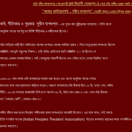
মিতালী সেনগুপ্ত-র
কবি সুধীন দাশগুপ্তর শেষ ছাত্রী শিল্পী
লেখা তাঁর সঙ্গীত গুরুর প্রতি শ
"আমার মাস্টারমশাই - সুধীন দাশগুপ্ত"
লেখাটি পড়তে এখানে ক্লিক করুন
কবি, গীতিকার ও সুরকার সুধীন দাশগুপ্ত
- এর পুরো নাম সুধীন্দ্রনাথ দাশগুপ্ত। তিনি বাংলা
আধুনিক গানের স্বর্ণযুগের বিশিষ্ট গীতিকার ও সঙ্গীতকার ছিলেন।
তাঁর পৈত্রিক বাড়ী ছিল অবিভক্ত বাংলার যশোহর জেলার কালিয়া গ্রামে। পিতা মহেন্দ্রনাথ দাশগুপ্ত ছিলেন
দার্জ্জিলিং গভমেন্ট স্কুলের শিক্ষক। তাই কবির ছোটবেলা কাটে দার্জ্জিলিং এ। মা ছিলেন সে
সময়ের একজন সমাজসেবিকা। কবি খেলাধুলায় পারদর্শী ছিলেন এবং হকির মতো খেলায় নিয়মিত অংশ
গ্রহণ করতেন।
১৯৪৯-৫০ সাল নাগাদ কবি কলকাতায় বসবাস শুরু করেন এবং বাংলা আধুনিক গানের বর্ণময়
জগতের সঙ্গে ওতপ্রোতভবে জড়িয়ে পড়েন। শুরুতে কলকাতায় তাঁর ঠিকানা ছিল ১৯ ডি, গুপ্ত লেন, সাউথ
সিঁথি। ৬০এর দশকের মাঝামাঝি তিনি চলে আসেন ৩৬ বি, যতিন দাস রোড-এ এবং শেষে তাঁর ঠিকানা
হয় “ডোভার কোর্ট”, ডোভার রোড-এ।
সঙ্গীত জীবন শুরু করেন বিখ্যাত সঙ্গীতকার কমল দাশগুপ্তর সহকারী হিসেবে। এর সঙ্গে সঙ্গে, সেই সময়ে
তিনি গণনাট্য সংঘের
(Indian Peoples Theatres’ Association)
উত্তর কলকাতা ব্রাঞ্চের জন্য গণসঙ্গীতও
রচনাও করতেন।