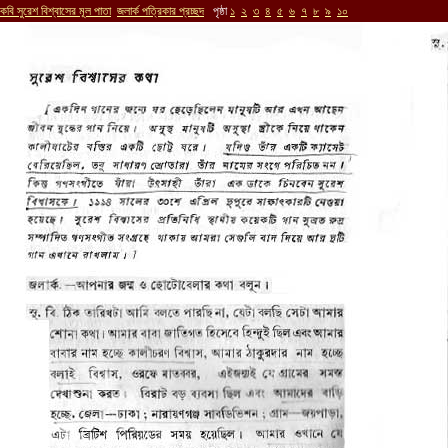
কবি সুরেশ বিশ্বাসের মূল পাতা
জলার্ক পত্রিকার প্রচ্ছদ
পৃষ্ঠা
১
২
৩
৪
৫
৬
৭
৮
৯
১০