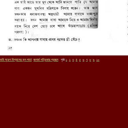
কবি সুরেশ বিশ্বাসের মূল পাতা
জলার্ক পত্রিকার প্রচ্ছদ
পৃষ্ঠা
১
২
৩
৪
৫
৬
৭
৮
৯
১০