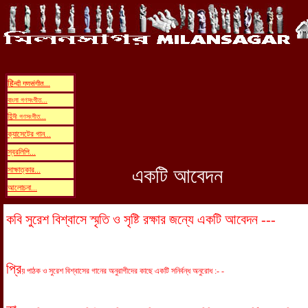
हि
न्दी गणसंगीत...
বাংলা
গণসংগীত
...
হি
ন্দী
গণসংগীত...
ক্যাসে
টের
গান.
..
স্বরলিপি
.
..
একটি আবেদন
সাক্ষাত্কা
র
...
আলোচনা...
কবি সুরেশ বিশ্বাসে স্মৃতি ও সৃষ্টি রক্ষার জন্যে একটি আবেদন ---
প্রি
য় পাঠক ও সুরেশ বিশ্বাসের গানের অনুরাগীদের কাছে একটি সনির্বন্ধ অনুরোধ :- -