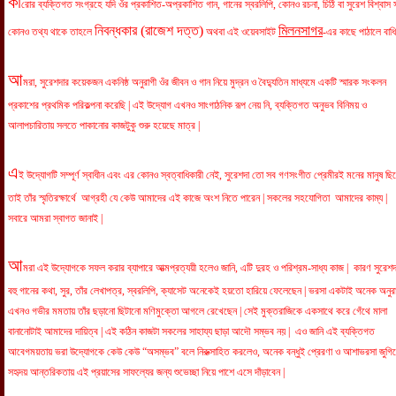
কা
রোর ব্যক্তিগত সংগ্রহে যদি ওঁর প্রকাশিত-অপ্রকাশিত গান, গানের স্বরলিপি, কোনও রচনা, চিঠি বা সুরেশ বিশ্বাস সম
নিবন্ধকার (রাজেশ দত্ত)
মিলনসাগর
কোনও তথ্য থাকে তাহলে
অথবা এই ওয়েবসাইট
-এর কাছে পাঠালে বাধ
আ
মরা, সুরেশদার কয়েকজন একনিষ্ঠ অনুরাগী ওঁর জীবন ও গান নিয়ে মুদ্রন ও বৈদ্যুতিন মাধ্যমে একটি স্মারক সংকলন
প্রকাশের প্রথমিক পরিকল্পনা করেছি | এই উদ্যোগ এখনও সাংগাঠনিক রূপ নেয় নি, ব্যক্তিগত অনুভব বিনিময় ও
আলাপচারিতায় সলতে পাকানোর কাজটুকু শুরু হয়েছে মাত্র |
এ
ই উদ্যোগটি সম্পূর্ণ স্বাধীন এবং এর কোনও স্বত্বাধিকারী নেই, সুরেশদা তো সব গণসংগীত প্রেমীরই মনের মানুষ ছ
তাই তাঁর স্মৃতিরক্ষার্থে আগ্রহী যে কেউ আমাদের এই কাজে অংশ নিতে পারেন | সকলের সহযোগিতা আমাদের কাম্য |
সবারে আমরা স্বাগত জানাই |
আ
মরা এই উদ্যোগকে সফল করার ব্যাপারে আত্মপ্রত্যয়ী হলেও জানি, এটি দুরহ ও পরিশ্রম-সাধ্য কাজ | কারণ সুরেশদ
বহু গানের কথা, সুর, তাঁর লেখাপত্র, স্বরলিপি, ক্যাসেট অনেকেই হয়তো হারিয়ে ফেলেছেন | ভরসা একটাই অনেক অনুর
এখনও গভীর মমতায় তাঁর ছড়ানো ছিটানো মণিমুক্তো আগলে রেখেছেন | সেই মুক্তরাজিকে একসাথে করে গেঁথে মালা
বানানোটাই আমাদের দায়িত্ব | এই কঠিন কাজটা সকলের সাহায্য ছাড়া আদৌ সম্ভব নয় | এও জানি এই ব্যক্তিগত
আবেগময়তায় ভরা উদ্যোগকে কেউ কেউ “অসম্ভব” বলে নিরুত্সাহিত করলেও, অনেক বন্ধুই প্রেরণা ও আশাভরসা জুগি
সহৃদয় আন্তরিকতায় এই প্রয়াসের সাফল্যের জন্য শুভেচ্ছা নিয়ে পাশে এসে দাঁড়াবেন |