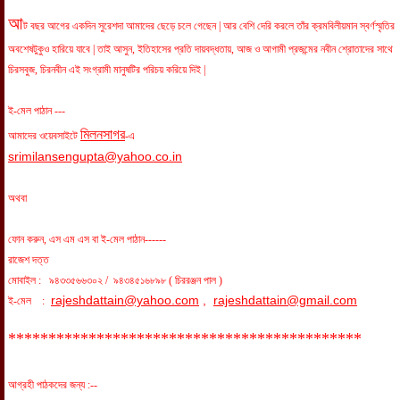
আ
ট বছর আগের একদিন সুরেশদা আমাদের ছেড়ে চলে গেছেন | আর বেশি দেরি করলে তাঁর ক্রমবিলীয়মান স্বর্ণস্মৃতির
অবশেষটুকুও হারিয়ে যাবে | তাই আসুন, ইতিহাসের প্রতি দায়বদ্ধতায়, আজ ও আগামী প্রজন্মের নবীন শ্রোতাদের সাথে
চিরসবুজ, চিরনবীন এই সংগ্রামী মানুষটির পরিচয় করিয়ে দিই |
ই-মেল পাঠান ---
মিলনসাগর
আমাদের ওয়েবসাইটে
-এ
srimilansengupta@yahoo.co.in
অথবা
ফোন করুন, এস এম এস বা ই-মেল পাঠান------
রাজেশ দত্ত
মোবাইল : ৯৪৩৩৫৬৬৩০২ / ৯৪৩৪৫১৬৮৯৮ ( চিররঞ্জন পাল )
rajeshdattain@yahoo.com
,
rajeshdattain@gmail.com
ই-মেল :
********************************************
আগ্রহী পাঠকদের জন্য :--