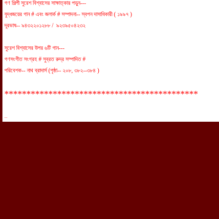
গণ শিল্পী সুরেশ বিশ্বাসের সাক্ষাত্কার পড়ুন---
যুদ্ধজয়ের গান # এবং জলার্ক # সম্পাদনা-- স্বপন দাসাধিকারী ( ১৯৯৭ )
দূরভাষ-- ৯৪৩২২০১২৮৮ / ৯২৩৯৫০৪২৩২
সুরেশ বিশ্বাসের উপর ৬টি গান---
গণসংগীত সংগ্রহ # সুব্রত রুদ্র সম্পাদিত #
পরিবেশক-- নাথ ব্রাদার্স (পৃষ্ঠা-- ২০৮, ৩৮২--৩৮৪ )
********************************************
...