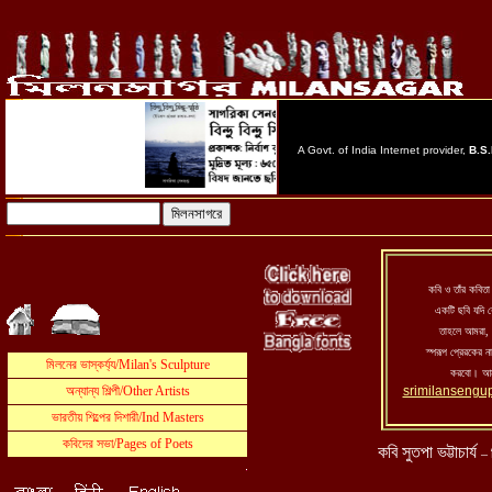
কবি ও তাঁর কবিতা 
একটি ছবি যদি 
তাহলে আমরা, 
স্পরূপ প্রেরকের 
করবো। আম
srimilansengu