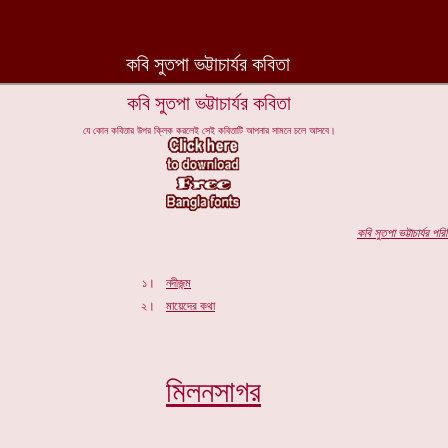
কবি সুতপা ভট্টাচার্যর কবিতা