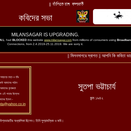
সম্বন্ধে তথ্য ও তাঁর
কেউ আমাদের পাঠান
সুতপা ভট্টাচার্য
আমাদের কৃতজ্ঞতা
নাম এই পাতায় উল্লেখ
জন্ম ১৯৪২
াদের ইমেল -
pta@yahoo.co.in