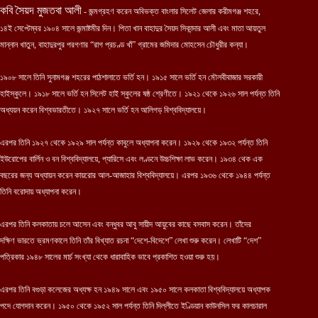
কবি সৈয়দ মুজতবা আলী
- জন্মগ্রহণ করেন অবিভক্ত বাংলার সিলেট জেলার করীমগঞ্জ শহরে,
১৪ই সেপ্টেম্বর ১৯০৪ সালে জন্মাষ্টমীর দিন। পিতা খান বাহাদুর সৈয়দ সিকান্দার আলী এবং মাতা আয়তুল
মান্নান খাতুন, বাহাদুরপুর পরগণার “রাগ প্রচণ্ড খাঁ” গ্রামের জমিদার মোহসেন চৌধুরীর কন্যা।
১৯০৮ সালে তিনি সুনামগঞ্জ শহরের পাঠশালাতে ভর্তি হন। ১৯১৫ সালে ভর্তি হন মৌলবীবাজার সরকারী
হাইস্কুলে। ১৯১৮ সালে ভর্তি হন সিলেট হাই স্কুলের ষষ্ঠ শ্রেণীতে। ১৯২১ থেকে ১৯২৬ সাল পর্যন্ত তিনি
অধ্যয়ন করেন বিশ্বভারতীতে। ১৯২৭ সালে ভর্তি হন আলিগড় বিশ্ববিদ্যালয়ে।
এরপর তিনি ১৯২৭ থেকে ১৯২৯ সাল পর্যন্ত কাবুলে অধ্যাপনা করেন। ১৯২৯ থেকে ১৯৩২ পর্যন্ত তিনি
ইউরোপের বার্লিন ও বন বিশ্ববিদ্যালয়ে, প্যারিসে এবং লণ্ডনে উচ্চশিক্ষা লাভ করেন। ১৯৩৪ থেক এক
বছরের জন্য অধ্যায়ন করেন কায়রোর আল-আজাহার বিশ্ববিদ্যালয়ে। এরপর ১৯৩৬ থেকে ১৯৪৪ পর্যন্ত
তিনি বরোদায় অধ্যাপনা করেন।
এরপর তিনি কলকাতায় চলে আসেন এবং বন্ধুবর আবু সায়ীদ আয়ুবের কাছে বসবাস করেন। তাঁদের
দক্ষিণ ভারতে ভ্রমণকালে তিনি তাঁর বিখ্যাত রচনা “দেশে-বিদেশে” লেখা শুরু করেন। লেখাটি “দেশ”
পত্রিকার ১৯৪৮ সালের মার্চ সংখ্যা থেকে ধারাবাহিক ভাবে প্রকাশিত হওয়া শুরু হয়।
এরপর তিনি বগুড়া কলেজের অধ্যক্ষ হন ১৯৪৯ সালে এবং ১৯৫০ সালে কলকাতা বিশ্ববিদ্যালয়ে অধ্যাপক
পদে যোগদান করেন। ১৯৫০ থেকে ১৯৫২ সাল পর্যন্ত তিনি দিল্লীতে ইণ্ডিয়ান কাউনসিল ফর কালচারাল