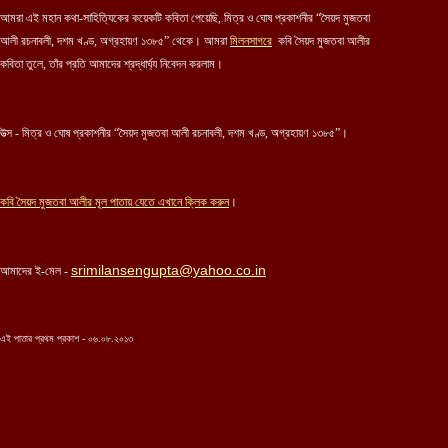
আমরা এই মহান কথা-সাহিত্যিকের কয়েকটি কবিতা পেয়েছি, মিত্র ও ঘোষ প্রকাশনীর “সৈয়দ মুজতবা
আলী রচনাবলী, দশম খণ্ড, অগ্রহায়ণ ১৩৮৫” থেকে। আমরা
মিলনসাগরে
কবি সৈয়দ মুজতবা আলীর
কবিতা তুলে, তাঁর প্রতি আমাদের শ্রদ্ধার্ঘ্য নিবেদন করলাম।
উত্স - মিত্র ও ঘোষ প্রকাশনীর “সৈয়দ মুজতবা আলী রচনাবলী, দশম খণ্ড, অগ্রহায়ণ ১৩৮৫”।
কবি সৈয়দ মুজতবা আলীর মূল পাতায় যেতে এখানে ক্লিক করুন
।
srimilansengupta@yahoo.co.in
আমাদের ই-মেল -
এই পাতার প্রথম প্রকাশ - ০৬.০৮.২০১৩
...