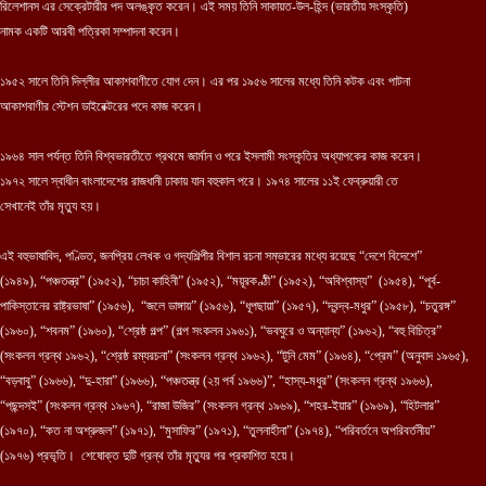
রিলেশানস এর সেক্রেটারীর পদ অলঙ্কৃত করেন। এই সময় তিনি সাকায়ত-উল-হিন্দ (ভারতীয় সংস্কৃতি)
নামক একটি আরবী পত্রিকা সম্পাদনা করেন।
১৯৫২ সালে তিনি দিল্লীর আকাশবাণীতে যোগ দেন। এর পর ১৯৫৬ সালের মধ্যে তিনি কটক এবং পাটনা
আকাশবাণীর স্টেশন ডাইরেক্টরের পদে কাজ করেন।
১৯৬৪ সাল পর্যন্ত তিনি বিশ্বভারতীতে প্রথমে জার্মান ও পরে ইসলামী সংস্কৃতির অধ্যাপকের কাজ করেন।
১৯৭২ সালে স্বাধীন বাংলাদেশের রাজধানী ঢাকায় যান বহুকাল পরে। ১৯৭৪ সালের ১১ই ফেব্রুয়ারী তে
সেখানেই তাঁর মৃত্যু হয়।
এই বহুভাষাবিদ, পণ্ডিত, জনপ্রিয় লেখক ও গদ্যশিল্পীর বিশাল রচনা সম্ভারের মধ্যে রয়েছে “দেশে বিদেশে”
(১৯৪৯), “পঞ্চতন্ত্র” (১৯৫২), “চাচা কাহিনী” (১৯৫২), “ময়ূরকণ্ঠী” (১৯৫২), “অবিশ্বাস্য”
(১৯৫৪), “পূর্ব-
পাকিস্তানের রাষ্ট্রভাষা” (১৯৫৬), “জলে ডাঙ্গায়” (১৯৫৬), “ধূপছায়া” (১৯৫৭), “দ্বন্দ্ব-মধুর” (১৯৫৮), “চতুরঙ্গ”
(১৯৬০), “শবনম” (১৯৬০), “শ্রেষ্ঠ গল্প” (গল্প সংকলন ১৯৬১), “ভবঘুরে ও অন্যান্য” (১৯৬২), “বহু বিচিত্র”
(সংকলন গ্রন্থ ১৯৬২), “শ্রেষ্ঠ রম্যরচনা” (সংকলন গ্রন্থ ১৯৬২), “টুনি মেম” (১৯৬৪), “প্রেম” (অনুবাদ ১৯৬৫),
“বড়বাবু” (১৯৬৬), “দু-হারা” (১৯৬৬), “পঞ্চতন্ত্র (২য় পর্ব ১৯৬৬)”, “হাস্য-মধুর” (সংকলন গ্রন্থ ১৯৬৬),
“পছন্দসই” (সংকলন গ্রন্থ ১৯৬৭), “রাজা উজির” (সংকলন গ্রন্থ ১৯৬৯), “শহর-ইয়ার” (১৯৬৯), “হিটলার”
(১৯৭০), “কত না অশ্রুজল” (১৯৭১), “মুসাফির” (১৯৭১), “তুলনাহীনা” (১৯৭৪), “পরিবর্তনে অপরিবর্তনীয়”
(১৯৭৬) প্রভৃতি। শেষোক্ত দুটি গ্রন্থ তাঁর মৃত্যুর পর প্রকাশিত হয়ে।