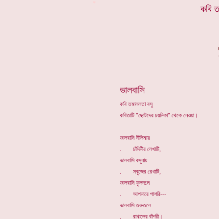
*
কবি ত
ভালবাসি
কবি তমাললতা বসু
কবিতাটি "ছোটদের চয়নিকা" থেকে নেওয়া।
ভালবাসি নীলিমায়
. চাঁদিনীর লেখাটি,
ভালবাসি বসুধায়
. সবুজের রেখাটি,
ভালবাসি ফুলদলে
. আপনারে পাশরি---
ভালবাসি তরুতলে
. রাখালের বাঁশরী।