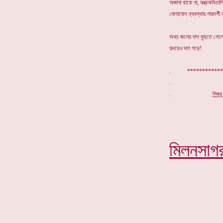
অজানা থাকে না, যন্ত্রঅভিচাল
যোগাযোগ ব্যবস্থায় পারদর্শী 
অথচ জলের দাগ মুছতে গেল
হৃদয়েও দাগ পড়ে!
. ************
.
সিঙ্গ
মিলনসাগ