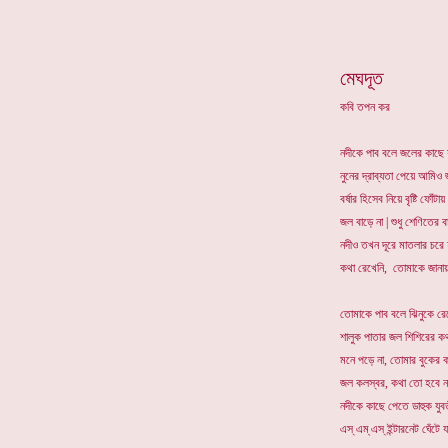
*
মেঘদূত
কবি তপন কর
নদীকে পাব বলে জলের কাছে য
নুনের দ্রাব্যতা পেয়ে আমিও
বর্ষার হিসেব নিয়ে বৃষ্টি ফোঁটা
জল বাড়ে না | শুধু শেণিতের বা
নদীও তখন দূরে মাতলার চরে হ
কথা রেখেনি, তোমাকে জানা
তোমাকে পাব বলে ঝিনুকে রে
শালুক পাতার জল শিশিরের কথ
মনে পড়ে না, তোমার বুকের
জল কলস্বর, কথা তো হবে ন
নদীকে কাছে পেতে ডাহুক যুব
এস্ এম্ এস্ ইন্টারনেট ঘেঁটে 