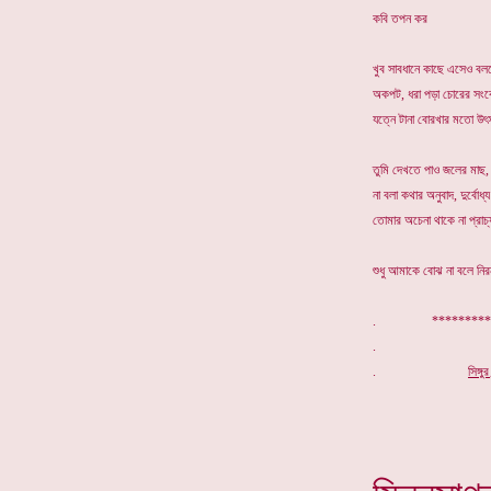
কবি তপন কর
খুব সাবধানে কাছে এসেও বলতে
অকপট, ধরা পড়া চোরের সংক
যত্নে টানা বোরখার মতো উৎ
তুমি দেখতে পাও জলের মাছ, অ
না বলা কথার অনুবাদ, দুর্বোধ্
তোমার অচেনা থাকে না প্রাচ্য 
শুধু আমাকে বোঝ না বলে নির
. ***********
.
সিঙ্গ