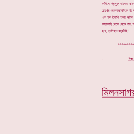
কার্নিসে, প্রলুব্ধ কাকের আকাঙ
চোখের পরকলায় ছিটকে য
এক লক্ষ ছিয়াশি হাজার মাইল 
কাছাকাছি থেকে যেতে পার, আ
হয়ে, ব্যতিহার বহুব্রীহি !
. ***********
.
সিঙ্গ
মিলনসাগ