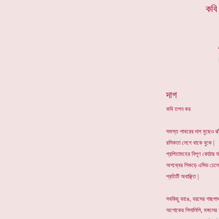
*
কবি
দাগ
কবি তপন কর
সমস্ত পাথরের দাগ মুছেও ঝা
রসিকতা লেগে থাকে বুকে |
প্রপিতামহের নিপূণ কোঠার ফ
অশথ্বের শিকড়ে এসিড ঢেলে 
প্রতিটি অবাঞ্ছিত |
সবকিছু ভাঙে, বয়সের গাছপা
অশোকের শিলালিপি, মঙ্গলের