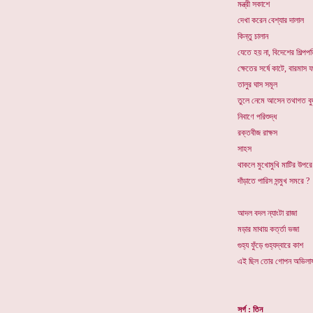
মন্ত্রী সকাশে
দেখা করেন বেশ্যার দালাল
কিন্তু চালান
যেতে হয় না, বিদেশের শিল্প
ক্ষেতের সর্ষে কাটে, বারমাস
তালুর ঘাস সমূল
তুলে নেমে আসেন তথাগত বুদ
নিবাণে পরিশুদ্ধ
রক্তবীজ রাক্ষস
সাহস
থাকলে মুখোমুখি মাটির উপরে
দাঁড়াতে পারিস সন্মুখ সমরে ?
আদল বদল ন্যাংটা রাজা
মড়ার মাথায় কর্ত্তা ভজা
গুহ্য ফুঁড়ে গুহ্যদ্বারে কাশ
এই ছিল তোর গোপন অভিলা
সর্গ : তিন