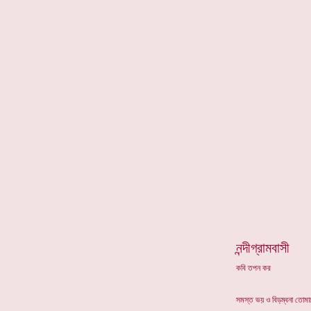
*
নন্দীগ্রামবাসী
কবি তপন কর
সমস্ত ভয় ও বিড়ম্বনা তোমা