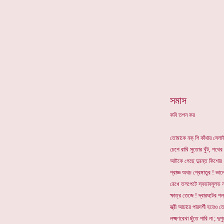
*
সমাস
কবি তপন কর
তোমাকে নক্ শি কাঁথায় সেল
চেপে রাখি সুতোর খুঁট, পথের
আটকে গেছে দুরন্ত কিশোর 
প্রাজ্ঞ অথচ প্রেমাতুর ! ভাল
রেখে তলপেটে স্বভাবসুলভ ন
ক্ষাত্র তেজে ! দ্বারঘটের পল
স্ত্রী আচারে পারদর্শী হয়েও ত
লক্ষ্মণরেখা ছুঁতে পারি না ; দু