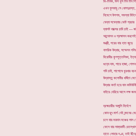
ভি-টনিক, দিল খুস টান টান গ
এখন ফুলবাবু সে ধোপদুরস্ত, 
নিমেশে উপশম, সমস্যা মিটব
ঘেন্না সঘেন্নায় ভোট প্রচার
ব্যালট বাক্সের চাবি চাই --- জম
আন্দোলন ও প্রক্ষালন করলেই
মন্ত্রী, পরের বার হাত জুড়ে
নাগরিক উদ্ধার, সম্মেলন গলি
বিরোধীর কুশপুত্তলিকা, ইত্যা
গুহ্যে দাদ, পায়ে হাজা, গোপন 
গদি চাই, পাপোষে খুরধার বচন
উদ্বাস্তু কলোনীর ধর্ষিতা মে
উদ্ধার কর্তা হয়ে যান কমিউনিষ
বাইরে বেরিয়ে আসে লক্ষ জন
ব্রহ্মচারীর অঙ্গুলি নির্দেশে
কোন ছুৎ মার্গ নেই নন্দনের ম
চলে যায় ময়দান মঞ্চের লাল 
ফেলে যায় সাম্যবাদী রেতস্খা
হাতে লোহার দণ্ড, তাই ছিঁড়ে