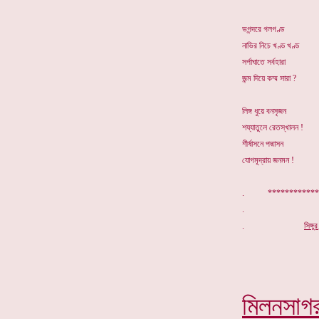
ভগন্দরে গলগণ্ড
নাভির নিচে খণ্ড খণ্ড
সর্পাঘাতে সর্বহারা
জন্ম দিয়ে কম্ম সারা ?
লিঙ্গ ধুয়ে বনসৃজন
শয্যাতুলে রেতস্খালন !
শীর্ষাসনে পদ্মাসন
যোগমূদ্রায় জনমন !
. ************
.
সিঙ্গ
মিলনসাগ