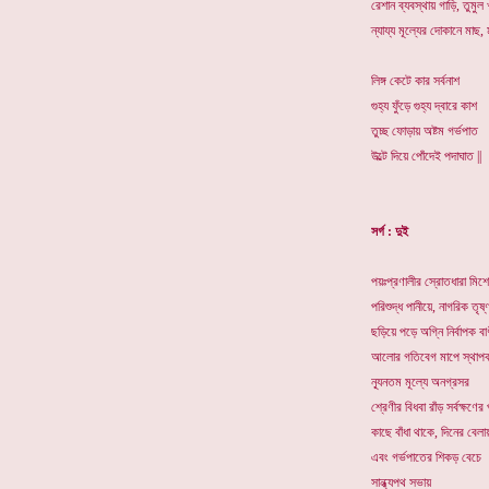
রেশান ব্যবস্থায় গাড়ি, তুমুল 
ন্যায্য মূল্যের দোকানে মাছ,
লিঙ্গ কেটে কার সর্বনাশ
গুহ্য ফুঁড়ে গুহ্য দ্বারে কাশ
তুচ্ছ ফোড়ায় অষ্টম গর্ভপাত
উল্টে দিয়ে পোঁদেই পদাঘাত ||
সর্গ : দুই
পয়ঃপ্রণালীর স্রোতধারা মিশে
পরিশুদ্ধ পানীয়ে, নাগরিক তৃষ্
ছড়িয়ে পড়ে অগ্নি নির্বাপক বা
আলোর গতিবেগ মাপে স্থাপ
ন্যূনতম মূল্যে অনগ্রসর
শ্রেণীর বিধবা রাঁড় সর্বক্ষণের প
কাছে বাঁধা থাকে, দিনের বেলা
এবং গর্ভপাতের শিকড় বেচে
সান্ধ্যপথ সভায়