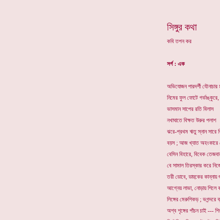
সিঙ্গুর কথা
কবি তপন কর
সর্গ : এক
অভিযোজন পারদর্শী যৌনাচার 
নিমের ফুল ফোটে গর্ভাঙ্কুরে,
ভাসমান সাপের রতি বিলাস
নখাঘাতে বিক্ষত উরুর পলাশ
ঝরে-প্রথম ঋতু স্নান সারে 
বয়স ; আজ খ্যাত অহংকারে জ্
বেসিন বিহারে, বিবেক তেজবান
বে সামাল তিরস্কার করে নি
তরী ডোবে, ডাহুকের কান্নায় শ
আগ্নেয় লাভা, নোড়ায় শিলে 
লিঙ্গের মেরুশিকড় ; ভগন্দরে ব
অশ্ব শৃঙ্গের পাঁচন চাই --- শির