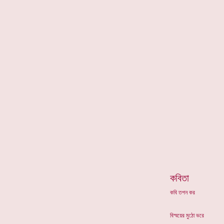
*
কবিতা
কবি তপন কর
বিস্ময়ের মুঠো ভরে