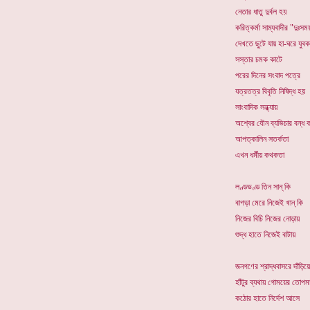
নেতার ধাতু দুর্বল হয়
করিত্কর্মা সাম্যবাদীর "দুঃসম
দেখতে ছুটে যায় হা-ঘরে যুবক
সস্তার চমক কাটে
পরের দিনের সংবাদ পত্রে
যত্রতত্র বিবৃতি নিষিদ্ধ হয়
সাংবাদিক সন্ধ্যায়
অশ্বের যৌন ব্যভিচার বন্ধ 
আপত্কালিন সতর্কতা
এখন ধর্মীয় কথকতা
লণ্ডভণ্ড তিন সান্ কি
বাগড়া মেরে নিজেই খান্ কি
নিজের বিচি নিজের নোড়ায়
শুদ্ধ হাতে নিজেই বাটায়
জনগণের শ্রাদ্ধবাসরে দাঁড়ি
হাঁটুর ব্যথায় গোময়ের তোপমা
কঠোর হাতে নির্দেশ আসে