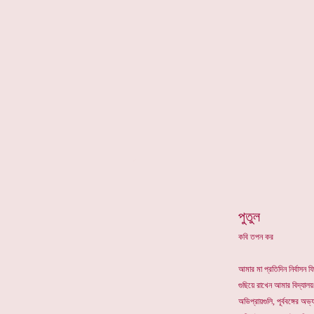
*
পুতুল
কবি তপন কর
আমার মা প্রতিদিন নির্বাসন ফ
গুছিয়ে রাখেন আমার বিদ্যা
অভিপ্রায়গুলি, পূর্ববঙ্গের অ