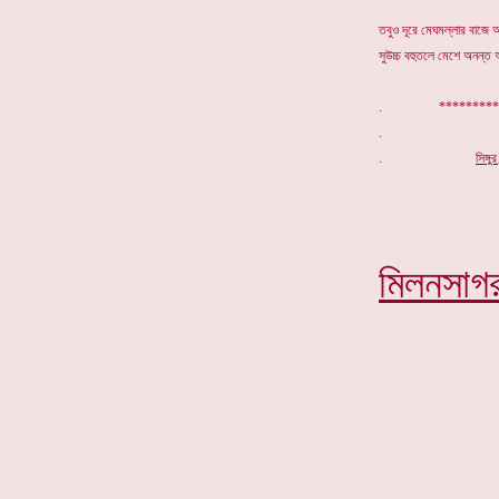
তবুও দূরে মেঘমল্লার বাজে আ
সুউচ্চ বহুতলে মেশে অনন্ত 
. ***********
.
সিঙ্গ
মিলনসাগ