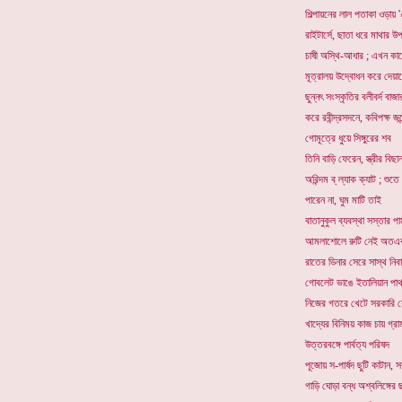
শিল্পায়নের লাল পতাকা ওড়ায়
রাইটার্সে, ছাতা ধরে মাথার উ
চাষী অস্থি-আধার ; এখন কাক
মূত্রালয় উদ্বোধন করে দেয়ালে
ছুন্নৎ সংস্কৃতির বলীবর্দ বাজ
করে রবীন্দ্রসদনে, কবিপক্ষ জন্
গোমূত্রে ধুয়ে সিঙ্গুরের শব
তিনি বাড়ি ফেরেন, স্ত্রীর বি
অরিন্দম ব্ ল্যাক ক্যাট ; শুতে
পারেন না, ঘুম মাটি তাই
বাতানুকুল ব্যবস্থা সস্তার প
আমলাশোলে রুটি নেই অতএব 
রাতের ডিনার সেরে সাস্থ নিব
গোবলেট ভাঙে ইতালিয়ান পা
নিজের গতরে খেটে সরকারি 
খাদ্যের বিনিময় কাজ চায় গ্রা
উত্তরবঙ্গে পার্বত্য পরিষদ
পূজোয় স-পার্ষদ ছুটি কাটান, 
গাড়ি ঘোড়া বন্ধ অশ্বলিঙ্গের ছ