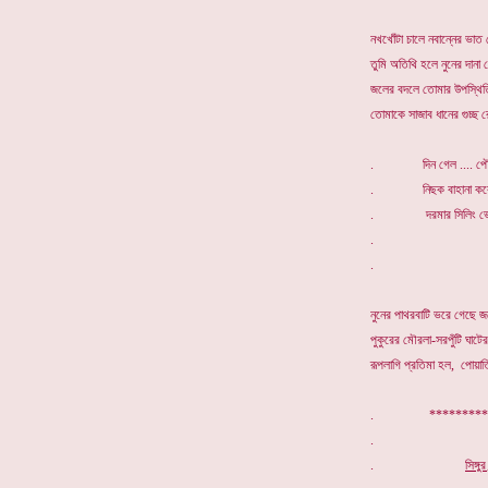
নখখোঁটা চালে নবান্নের ভাত র
তুমি অতিথি হলে নুনের দানা
জলের বদলে তোমার উপস্থিতি
তোমাকে সাজাব ধানের গুচ্ছ 
. দিন গেল .... পৌষ প
. নিছক বাহানা করে 
. দরমার সিলিং ভেঙে 
. চোখের মাথা
. সুখের ভীষ
নুনের পাথরবাটি ভরে গেছে জ
পুকুরের মৌরলা-সরপুঁটি ঘাট
রূপলাগি প্রতিমা হল, পোয়াত
. ***********
.
সিঙ্গ