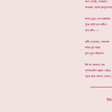
জলে নেমেছি, অন্ধকার !
অন্ধকার আমার জন্মবৃত্তান্
পিতার মৃত্যু লেখা প্যাপিরাস
খুঁজে পাইনি বলে মাটিতে
শুয়ে থাকি-----
মাটিও হন্তারক, শোকগাথা
শুনিয়ে ঘুম পাড়ায়
ঘুমে মৃত্যু পরিক্রমণ
দীর্ঘ পথ আমাকে একা
পুষ্পপত্রহীন সন্ত্রাস পেরিয়ে
শব্দের কাছে আসতে হয়েছে |
. *************
.
সিঙ্গ