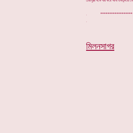
চেরাপুঞ্জী থকে ধার করে আনা একটুকরো 
. ****************
মিলনসাগর