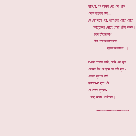
হঠাৎ ই, মন আমার দেয় এক পাক
একটা কাকের ডাক...
সে যেন বলে ওঠে, পরষ্পরের ঠোঁটে ঠোঁটে
‘ভাতৃত্বের মোহে মোরা পড়িব বন্ধন।
করব তাঁদের নাশ-
যাঁরা মোদের বারোমাস
ক্রন্দনের কারণ ’।
তখনই আবার ভাবি, আমি এক ভুল
ভোমরা কি খায় চুষে সব কটি ফুল ?
কেননা বুঝতে পারি
ন্যায়ের-ই হাত ধরি
যে খাবার সুস্বাদ-
সেই আবার প্রতিবাদ।
. ******************