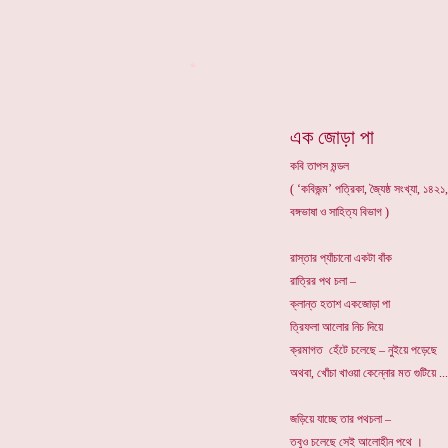
*
এক জোড়া পা
কবি তাপস মন্ডল
( ‘কবিজন্ম’ পত্রিকা, জ্যৈষ্ঠ সংখ্যা, ১৪২১
বঙ্গভাষা ও সাহিত্য বিভাগ )
রাস্তার প্যাঁচানো একটা বাঁক
রাত্রির পথ চলা –
ক্লান্ত হতাশ একজোড়া পা
ত্রিফলা আলোর নিচ দিয়ে
ক্রমাগত হেঁটে চলেছে – নুইয়ে পড়েছে
অথবা, খোঁচা খাওয়া কেন্নোর মত গুটিয়ে ...
জড়িয়ে যাচ্ছে তার পথচলা –
তবুও চলেছে সেই আলোহীন পথে ।