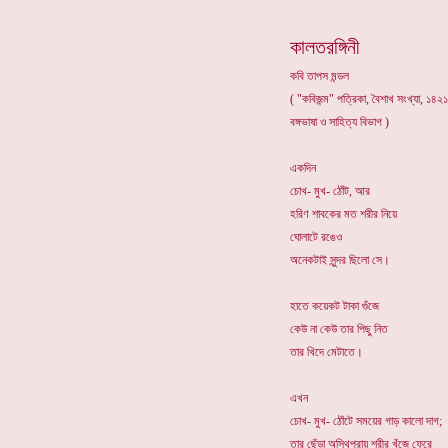
কালতরঙ্গিনী
কবি তাপস মন্ডল
( "কবিজন্ম" পত্রিকা, বৈশাখ সংখ্যা, ১৪২১,
বঙ্গভাষা ও সাহিত্য বিভাগ )
একদিন
চোখ- মুখ- ঠোঁট, আর
হরিণ শাবকের মত শরীর নিয়ে
ঘোলাটে রঙেও
অনেকটাই সুন্দর ছিলো সে।
হাতে কয়েকট টাকা গুঁজে
কেউ না কেউ তার পিছু নিত
তার খিদে মেটাতে।
এখন
চোখ- মুখ- ঠোঁটে সময়ের গাড় কালো দাগ;
তার ছেঁড়া অস্থিপ্রায় শরীর খুঁজে ফেরে