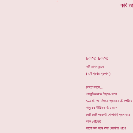
*
কবি ত
চলতে চলতে...
কবি তাপস মন্ডল
( এই প্রথম প্রকাশ )
চলতে চলতে...
রোমান্টিকতাকে পিছনে ফেলে
দু-একটা শান বাঁধানো শ্যাওলার ঘাট পেরিয়ে 
শালুকের দীঘিটাকে বাঁয়ে রেখে
ছোট ছোট কয়েকটা গোলাবাড়ি ক্রস করে
আজ পৌঁছেছি -
কালো জল জমে থাকা ড্রেনটার পাশে