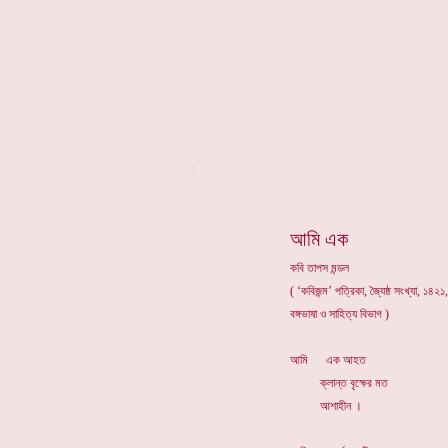
*
আমি এক
কবি তাপস মন্ডল
( ‘কবিজন্ম’ পত্রিকা, জ্যৈষ্ঠ সংখ্যা, ১৪২১
বঙ্গভাষা ও সাহিত্য বিভাগ )
আমি এক আহত
ক্লান্ত বৃক্ষের মত
আশাহীন ।