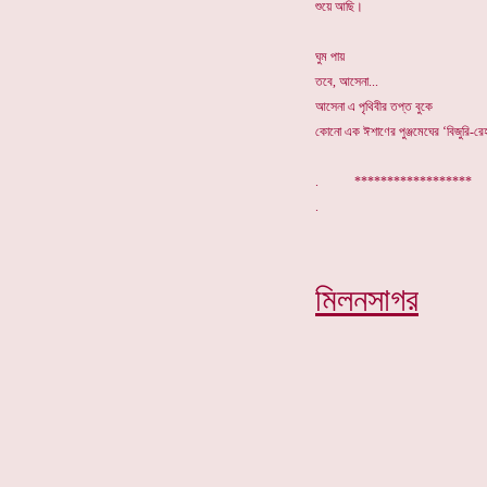
শুয়ে আছি।
ঘুম পায়
তবে, আসেনা...
আসেনা এ পৃথিবীর তপ্ত বুকে
কোনো এক ঈশাণের পুঞ্জমেঘের ‘বিজুরি-রে
. *****************
মিলনসাগর