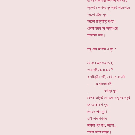
এখোনো নব রবির স্পর্শ লাগেনি গায়ে
প্রকৃতির অশান্ত ঘুম প্রতি পায়ে পায়ে
হয়তো রৌদ্র্য ঘুম;
হয়তো বা ক্লান্তি বশত।
কেননা হয়নি ঘুম বহুদিন ধরে
আমাদের তরে।
তবু কেন অশান্ত এ ঘুম ?
যে করে আমাদের তরে,
তার লাগি কে বা করে ?
এ ধরিত্রীর লাগি, কেউ নয় নব রবি
. -এ যাতনার ছবি
. অশান্ত ঘুম।
কেননা, মানুষই তো এক অসুখের অসুখ
সে তো চায় না সুখ,
চায় সে আত্ম সুখ।
তাই আজ বিশ্বাস-
জানালা খুলে দাও, আলো...
আরো আলো আসুক।