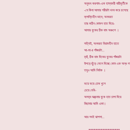
অনুভব করলাম-এক হাস্যময়ী নারীমূর্তীকে
-যে কিনা আমার শরীরটা খনন করে চলেছে
ক্লান্তিহীন ভাবে; অনবরত
তার কঠিন কোমল হাত দিয়ে-
আমার বুকের ঠিক বাম অঞ্চলে ।
সত্যিই, অনবরত বিরামহীন হাতে
আ-মা-র পাঁজরটা...
হ্যাঁ, ঠিক বাম দিকের বুকের পাঁজরটা
উপড়ে ছুঁড়ে ফেলে দিচ্ছে কোন এক অন্ধ গ
তবুও আমি নির্বাক ।
ভয়ে ভয়ে চোখ খুলে
চেয়ে দেখি-
অসহ্য যন্ত্রনায় বুকে হাত চাপা দিয়ে
বিছানায় আমি একা।
আর সবই ঝাপসা...