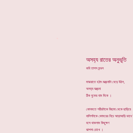
*
অসহ্য রাতের অনুভূতি
কবি তাপস মন্ডল
মাঝরাতে হঠাৎ যন্ত্রনাটা বেড়ে উঠল,
অসহ্য যন্ত্রনা
ঠিক বুকের বাম দিকে ।
কোনমতে শরীরটাকে বিছানা থেকে ছাড়িয়ে
বালিশটাকে কোমরের নিচে আড়াআড়ি ভাবে 
বসে থাকলাম কিছুক্ষণ
ঝাপসা চোখে ।