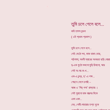
*
তুমি চলে গেলে বলে...
কবি তাপস মন্ডল
( এই প্রথম প্রকাশ )
তুমি চলে গেলে বলে...
সেই মেঠো পথ, কাক ডাকা ভোর,
পাঠশালা, অবনী স্যারের অনবরত ছড়ি ঘোরা
দু-এক মুঠো শুকনো মুড়ি চিবানো, আর
সেই অ-আ-ক-খ...
এক-এ চন্দ্র, দু’-এ পক্ষ...
পেছনে ফেলে চলছি –
আজ এ ‘পিচ্ গলা’ রাস্তায় ।
সেই পুরানো ডাক বাক্সের দিকে
একা একা...
যেন, গোবী-সাহারার তপ্ত বুকে