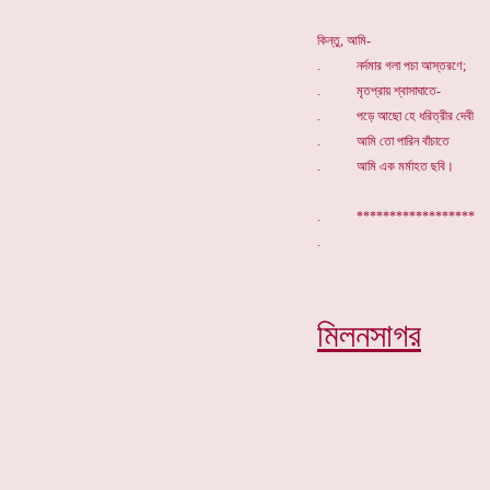
কিন্তু, আমি-
. নর্দমার গলা পচা আস্তরণে;
. মৃতপ্রায় শ্বাসাঘাতে-
. পড়ে আছো হে ধরিত্রীর দেবী
. আমি তো পারিন বাঁচাতে
. আমি এক মর্মাহত ছবি।
. *****************
মিলনসাগর