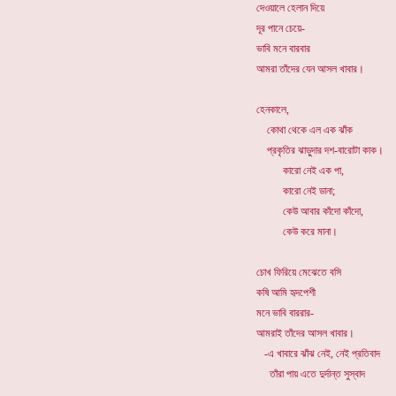
দেওয়ালে হেলান দিয়ে
দূর পানে চেয়ে-
ভাবি মনে বারবার
আমরা তাঁদের যেন আসল খাবার।
হেনকালে,
কোথা থেকে এল এক ঝাঁক
প্রকৃতির ঝাড়ুদার দশ-বারোটা কাক।
কারো নেই এক পা,
কারো নেই ডানা;
কেউ আবার কাঁদো কাঁদো,
কেউ করে মানা।
চোখ ফিরিয়ে মেঝেতে বসি
কষি আমি হৃদপেশী
মনে ভাবি বাররার-
আমরাই তাঁদের আসল খাবার।
-এ খাবারে ঝাঁঝ নেই, নেই প্রতিবাদ
তাঁরা পায় এতে দুর্দান্ত সুস্বাদ