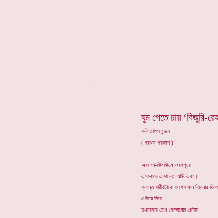
*
ঘুম পেতে চায় ‘বিজুরি-রেহ
কবি তাপস মন্ডল
( প্রথম প্রকাশ )
আজ গা-ঝিমঝিমে ভরদুপুরে
একেবারে একান্তে আমি একা।
ক্লান্ত শরীরটাকে অপেক্ষমান বিছানার দিক
এলিয়ে দিয়ে,
দু-চারবার চোখ বোজানোর চেষ্টায়