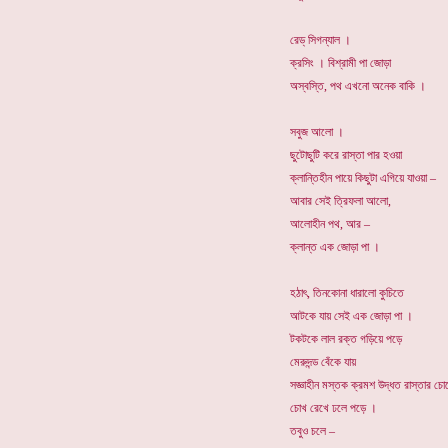
রেড্ সিগন্যাল ।
ক্রসিং । বিশ্রামী পা জোড়া
অস্বস্তি, পথ এখনো অনেক বাকি ।
সবুজ আলো ।
ছুটোছুটি করে রাস্তা পার হওয়া
ক্লান্তিহীন পায়ে কিছুটা এগিয়ে যাওয়া –
আবার সেই ত্রিফলা আলো,
আলোহীন পথ, আর –
ক্লান্ত এক জোড়া পা ।
হঠাৎ, তিনকোনা ধারালো কুচিতে
আটকে যায় সেই এক জোড়া পা ।
টকটকে লাল রক্ত গড়িয়ে পড়ে
মেরুদন্ড বেঁকে যায়
সজ্ঞাহীন মস্তক ক্রমশ উদ্ধত রাস্তার চো
চোখ রেখে ঢলে পড়ে ।
তবুও চলে –