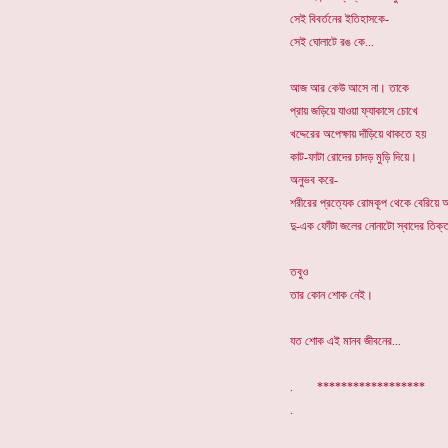
সেই বিবর্তনের ইতিহাসকে-
সেই ঘোলাটে রঙ কে...
আজ আর কেউ আসে না। তাকে
প্রায় জড়িয়ে যাওয়া ফ্যাকাসে চোখে
খদ্দেরের অপেক্ষায় দাঁড়িয়ে থাকতে হয়
কাট-ফাটা রোদের চাদড় মুড়ি দিয়ে।
অনুভব করে-
শরীরের প্রত্যেক রোমকূপ থেকে বেরিয়ে 
দু-এক ফোঁটা জলের নোনাটো স্বাদের তিক্
তবুও
তার কোন শোক নেই।
যত শোক এই মানব জীবনের...
. ******************