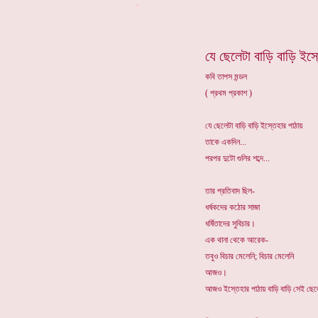
*
যে ছেলেটা বাড়ি বাড়ি ইস্
কবি তাপস মন্ডল
( প্রথম প্রকাশ )
যে ছেলেটা বাড়ি বাড়ি ইস্তেহার পাঠায়
তাকে একদিন...
পরপর দুটো গুলির শব্দে...
তার প্রতিবাদ ছিল-
ধর্ষকদের কঠোর সাজা
ধর্ষিতাদের সুবিচার।
এক থানা থেকে আরেক-
তবুও বিচার মেলেনি; বিচার মেলেনি
আজও।
আজও ইস্তেহার পাঠায় বাড়ি বাড়ি সেই ছে