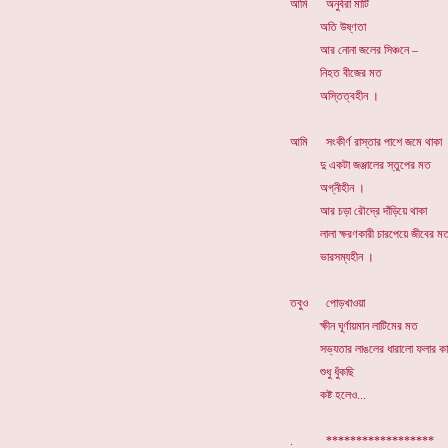
আমি অনুর্বরা মাটি
অতি উষ্ণতা
আর নোনা জলের সিঞ্চনে –
নিহত বীজের মত
অস্তিত্বহীন ।
আমি সংকীর্ণ রাস্তার পাশে জমে থাকা
দু একটা জঞ্জালের স্তুপের মত
অগ্নীহীন ।
আর চড়া রৌদ্রে দাঁড়িয়ে থাকা
লালা ক্ষরণকারী চারপেয়ে জীবের ম
ভারসম্যহীন ।
তবুও পোড়খাওয়া
ক্ষীন ঘূর্ণায়মান লাটিমের মত
সভ্যতার লাঙলের ধারালো ফলার কা
শুধু ধুঁকছি
কষ্ট হলেও...
. *****************