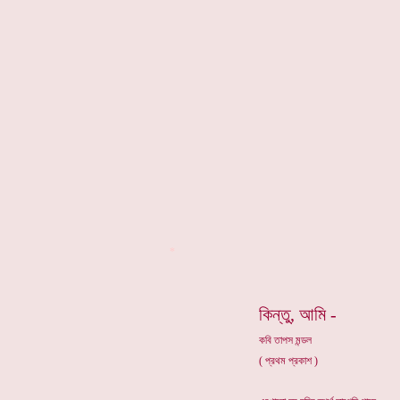
*
কিন্তু, আমি -
কবি তাপস মন্ডল
( প্রথম প্রকাশ )