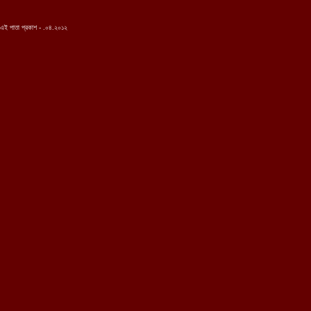
এই পাতা প্রকাশ - .০৪.২০১২
...