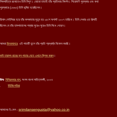
শিশুসাহিত্য রচনাতেও তিনি নিপুণ। ডোডো তাতাই তাঁর প্রতিভার নিদর্শন। শিরোমণি পুরস্কার এবং কথা
পুরস্কারে (১৯৯৫) তিনি ভূষিত হয়েছিলেন।
রিনাল ফেইলিয়র হয়ে তাঁর কলকাতায় মৃত্যু হয় ২৫শে অগাস্ট ২০০৭ তারিখে। তিনি লেখায় এত উত্সাহী
ছিলেন যে তাঁর হাসপাতালের শয্যায় সুয়েও সুয়েও তিনি লিখে গেছেন।
আমরা
মিলনসাগরে
এই পাতাটি তুলে তাঁর প্রতি শ্রদ্ধার্ঘ্য নিবেদন করছি।
কবি
তারাপদ রায়ের
মূল পাতায় যেতে এখানে ক্লিক করুন
।
উত্সঃ
শিশিরকুমার দাশ
, সংসদ বাংলা সাহিত্যসঙ্গী, ২০০৩
.
উইকিপেডিয়া
srimilansengupta@yahoo.co.in
আমাদের ই-মেল -