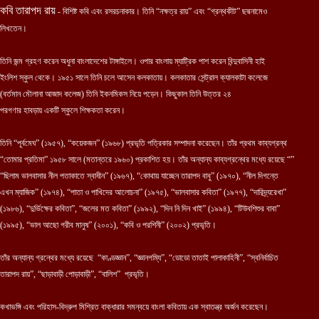
কবি তারাপদ রায়
- বিশিষ্ট কবি এবং রসরচনাকার। তিনি “নক্ষত্র রায়” এবং “গ্রন্থকীট” ছদ্মনামেও
লিখতেন।
তিনি জন্ম গ্রহণ করেন অধুনা বাংলাদেশের টাঙ্গাইলে। ওপার বাংলায় ম্যাট্রিক পাশ করেন বিন্দুবাসিনী হাই
ইংলিশ স্কুল থেকে। ১৯৫১ সালে তিনি চলে আসেন কলকাতায়। কলকাতার সেন্ট্রাল ক্যালকাটা কলেজে
(বর্তমান মৌলানা আজাদ কলেজ) তিনি ইকনমিকস নিয়ে পড়েন। কিছুকাল তিনি উত্তর ২৪
পরগণার হাবড়ায় একটি স্কুলে শিক্ষকতা করেন।
তিনি “পূর্বমেঘ” (১৯৫৭), “কয়েকজন” (১৯৬৮) প্রভৃতি পত্রিকার সম্পাদনা করেছেন। তাঁর প্রথম কাব্যগ্রন্থ
“তোমার প্রতিমা” ১৯৫৮ সালে (মতান্তরে ১৯৬০) প্রকাশিত হয়। তাঁর অন্যান্য কাব্যগ্রন্থের মধ্যে রয়েছে “”
“ছিলাম ভালবাসার নীল পতাকাতে স্বাধীন” (১৯৬৭), “কোথায় যাচ্ছেন তারাপদ বাবু” (১৯৭০), “নীল দিগন্তে
এখন ম্যাজিক” (১৯৭৪), “পাতা ও পাখিদের আলোচনা” (১৯৭৫), “ভালবাসার কবিতা” (১৯৭৭), “দারিদ্র্যরেখা”
(১৯৮৬), “দুর্ভিক্ষের কবিতা”, “জলের মত কবিতা” (১৯৯২), “দিন নি দিন খাই” (১৯৯৪), “টিউবশিশুর বাবা”
(১৯৯৫), “ভাল আছো গরীব মানুষ” (২০০১), “কবি ও পরশিনী” (২০০২) প্রভৃতি।
তাঁর অন্যান্য গ্রন্থের মধ্যে রয়েছে “কাণ্ডজ্ঞান”, “জ্ঞানগম্যি”, “ডোডো তাতাই পালাকাহিনী”, “স্বনির্বাচিত
তারাপদ রায়”, “ছাড়াবাড়ী পোড়াবাড়ী”, “বালিশ” প্রভৃতি।
কখাভঙ্গি এবং পরিহাস-বিদ্রুপ মিশ্রিত বাক্ধারার সমন্বয়ে বাংলা কবিতায় এক স্বাতন্ত্র অর্জন করেছেন।