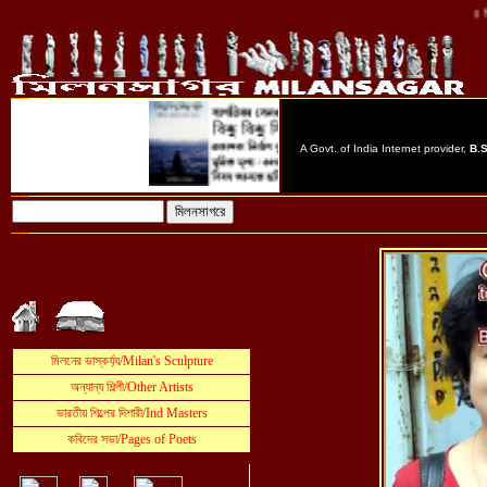
॥ মিলনস