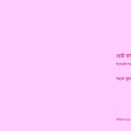
ছোট্ট র
উপেন্দ্রকিশো
লঙ্কা কান্
. ত
. লঙ্ক
গণিয়া
. আ