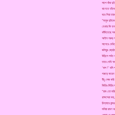
সাপে বাঁধা দু
বাণেতে তাঁদের
ঘরে গিয়া তা
“মানুষ দুটা
হেথায় কি হল
কাঁদিতেছে সক
আইল গরুড় প
সাপেরে দেখি
জটায়ুর জ্যেঠ
উড়িলে পর্বত 
তারে দেখি অ
‘বাপ !’ বলি প
গরুড়ে করে
উঁচু লেজ করি
কিচির-মিচির 
“রাম তো মরি
রাক্ষসেরা কয়,
চিল্লায়ে বান্দর
শুনিয়া রাবণ 