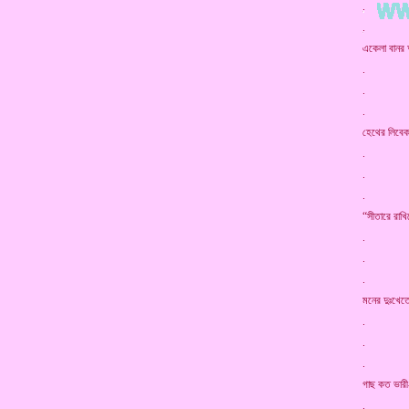
. সভা
. বলি
একেলা বানর
. উপায় 
. সবে ক
. লাখো ম
হেথের লিবেক
. তুই থা
. সেইখা
. বিনয়ে
“সীতারে রাখ
. ফিরায়ে
. ভালো 
. গালি দ
মনের দুঃখে
. বন্ধু 
. তারপ
. বড়-ব
গাছ কত ভারী
. তাহে ন