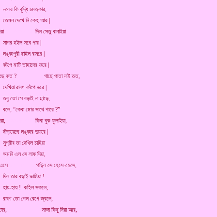
ি বুদ্ধি চমত্কার,
দেখে নি কেহ আর |
িয়া
মিলনসাগর.কম্
দিল সেতু বানাইয়া
হইল সবে পার |
ুরী ছাইল বানরে |
মাটি তাহাদের ভরে |
সেছে কত ? গাছে পাতা নাই তত,
 রাবণ কাঁপে ডরে |
 সে বড়াই না ছাড়ে,
কেবা মোর সাথে পারে ?”
দিয়া,
মিলনসাগর.কম্
কিবা বুক ফুলাইয়া,
েছে লঙ্কার দুয়ারে |
ব তা দেখিল চাহিয়া
এল সে লাফ দিয়া,
ে এসে
মিলনসাগর.কম্
পড়িল সে হেসে-হেসে,
র বড়াই ভাঙিয়া !
ায় ! কহিল সকলে,
তো গেল রেগে জ্বলে,
মুকুট তার, সাজা কিছু দিয়া আর,