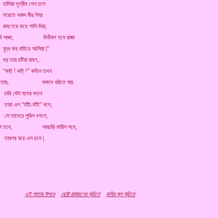
 সুগ্রীব গেল চলে
অঙ্গদ বীর গিয়া
ে কহে গালি দিয়া,
বি সাজা,
মিলনসাগর.কম্
বিভীষণ হবে রাজা
র্ বাহিরে আসিয়া |”
য় চটিয়া রাবণ,
! কাট্ !” কহিল তখন
রি তায়,
মিলনসাগর.কম্
অঙ্গদে ধরিতে যায়
বেটা যমের মতন
ল “হাঁই-মাঁই” বলে,
দেরে পুরিল বগলে,
লি তবে,
মিলনসাগর.কম্
আছাড়ি মারিল সবে,
 ঘরে এল চলে |
াটি মিলনসাগর.কম্ থেকে
খানে কপি পেস্ট করা হয়েছে।
.
এই
পাতার উপরে
ছোট্ট রামায়ণের সূচিতে
কবির মূল সূচিতে