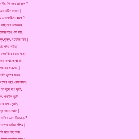
 বীর, কি হবে তা বলে ?
 এরা মরিল সকলে |
 বসে থাকিবে রাবণ ?
 তাই লয়ে লোকজন |
তিকায় সাথে এল তার,
কুম্ভ,কুম্ভ, মহোদর আর |
ধায় পর্বত লইয়া,
হি দেয় ফিরে যেতে ঘরে |
মারে চোখা-চোখা বাণ,
তায় হয় খান্-খান্ |
ে বেটা ভূতের মতন,
ক তারে পারে কোনোজন |
ন হল বুকে বাণ ফুটে,
ল, পলাইল ছুটে |
তায় এল হনুমান,
দ্ধ সমান-সমান |
সে কি যে-সে কিল-চড় ?
ে তায় ভাঙিত পাঁজর |
তাই মরে নাই তারা,