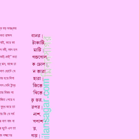
্ধ বড় ভয়ঙ্কর
 কত রাক্ষস
 নাই, করে কা
ল নদী, লাল হল
“কাট্-কাট্” মহা
্ ঝন, বাজে ঢা
 বাণ ছোটে যে
তায় হয়ে দিশা
েল দেখি ইন্দ্র
তার বিষম লা
দ্রজিত পেয়ে ব
 যুদ্ধ করে তা
য় কি যে সর্ব
ে বাণ নাম না
র ছুটে এল তা
ম লক্ষ্মণের