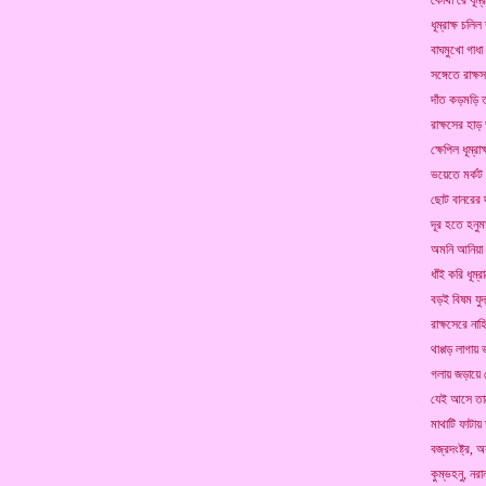
কোথা রে ধূম্র
ধূম্রাক্ষ চলি
বাঘমুখো গাধা 
সঙ্গেতে রাক্
দাঁত কড়মড়ি 
রাক্ষসের হাড়
ক্ষেপিল ধূম্র
ভয়েতে মর্কট
ছোট বানরের 
দূর হতে হনুমা
অমনি আনিয়া এ
ধাঁই করি ধূম্র
বড়ই বিষম যুদ
রাক্ষসেরে না
থাপ্পড় লাগায় 
গলায় জড়ায়ে 
যেই আসে তার
মাথাটি ফাটায়
বজ্রদংষ্ট্র, 
কুম্ভহনু, নর