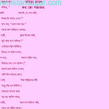
 মধ্যে
ছে, “
 আসি
মিলনসাগর.কম্
সকলই যে গেল নাশি,
কি হইবে এখন ?"
য়, “কেনে কত ডর ?
াল বান্ধিবে কোম্মর,
 ভারী,
মিলনসাগর.কম্
বান্দর দিবেক মারি,
ক্ বসে গদ্দিপর !”
নে ছিল বিভীষণ,
 সে কহিল তখন,
িলে ধরে,
মিলনসাগর.কম্
সকলে মরিব পরে,
 দেহ গো এইক্ষণ |”
কথা কহিল যে জন,
িল তাহারে রাবণ,
তে তাই,
মিলনসাগর.কম্
গিয়া শ্রীরামের ঠাঁই
তাঁর হল বিভীষণ |
রে যতেক বানর
ড় আনিল পাথর,
-ভারী,
মিলনসাগর.কম্
আনে তা কহিতে নারি,
ল বাঁধিল সাগর |