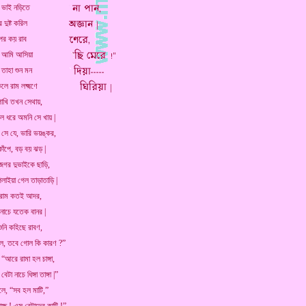
ই ভাই নড়িতে
 দুষ্ট করিল
রপর কয় রাব
কে আমি আসিয়া
 তাহা শুন মন
লে রাম লক্ষ্মণে
াখি তখন সেথায়,
লে ধরে অমনি সে খায় |
া সে যে, ভারি ভয়ঙ্কর,
কাঁপে, বড় বয় ঝড় |
জগর দুভাইকে ছাড়ি,
লাইয়া গেল তাড়াতাড়ি |
ন রাম কতই আদর,
 নাচে যতেক বানর |
শুনি কহিছে রাবণ,
ল, তবে গোল কি কারণ ?”
 “আরে রামা হল চাঙ্গা,
 বেটা নাচে ধিঙ্গা তাঙ্গা |”
বলে, “সব হল মাটি,”