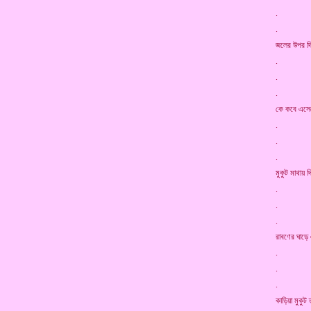
. নলের ক
. তেমন 
জলের উপর দ
. সাগর 
. লঙ্কাপ
. কাঁপে 
কে কবে এ
. দেখিয়া
. তবু তো
. বলে, “
মুকুট মাথায় 
. দাঁড়ায়
. সুগ্রী
. অমনি 
রাবণের ঘাড়
. দিল তা
. হায়-হ
. রাবণ 
কাড়িয়া 