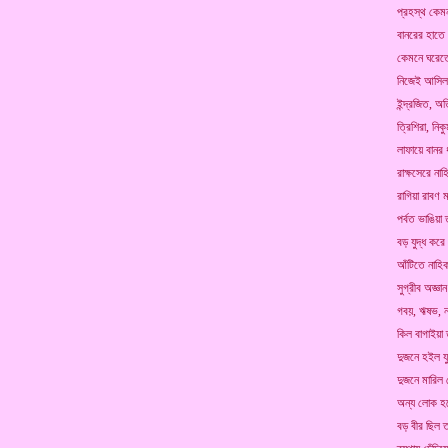
প্রহস্থ কেমন
বানরের হাতে
কেমনে ঘরেতে
নিজেই আসিল
ইন্দ্রজিত, অ
ত্রিশিরা, নি
লাফায়ে বানর 
রাক্ষসেরে না
রাগিয়া রাবণ 
পর্বত ভাঙিয়া 
বড় যুদ্ধ কর
আঁটিতে নাহি
সুগ্রীব অজ্ঞা
গবয়, ঋষভ, ন
কিল বাগাইয়া 
দুজনে হইল যু
দুজনে মারিল 
অন্য লোক হল
বড় বীর ছিল 