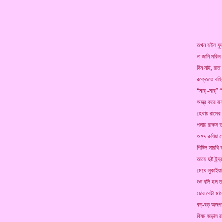
তখন হইল যুদ
না জানি মরিল
দিন নাই, রাত
রক্তেতে বহি
“মার্ -মার্” 
অস্ত্র করে ঝন
হেথায় রামের
পলায় রাক্ষস 
অঙ্গদ রুষিয়া গ
পিষিল সারথি 
তাহে দুষ্ট ইন্
মেঘে লুকাইয়া
শুন বলি হল তা
চোর বেটা মার
বড়-বড় অজগ
বিষম জড়াল রা