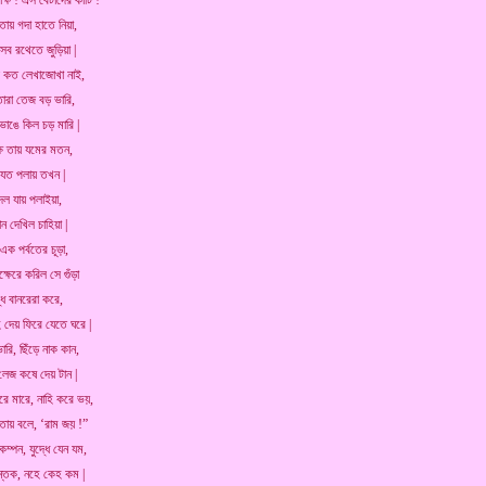
াক্ষ ! এস বেটাদের কাটি !”
ল তায় গদা হাতে নিয়া,
সব রথেতে জুড়িয়া |
ষস কত লেখাজোখা নাই,
তারা তেজ বড় ভারি,
 ভাঙে কিল চড় মারি |
াক্ষ তায় যমের মতন,
 যত পলায় তখন |
দল যায় পলাইয়া,
ন দেখিল চাহিয়া |
ক পর্বতের চূড়া,
াক্ষেরে করিল সে গুঁড়া
্ধ বানরেরা করে,
হি দেয় ফিরে যেতে ঘরে |
ভারি, ছিঁড়ে নাক কান,
লেজ কষে দেয় টান |
ে মারে, নাহি করে ভয়,
 তায় বলে, ‘রাম জয় !”
অকম্পন, যুদ্ধে যেন যম,
ান্তক, নহে কেহ কম |