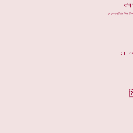
কবি
যে কোন কবিতার উপর ক্ল
১।
এক
ম