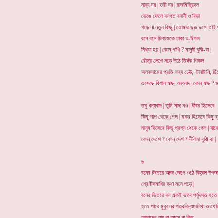
নাব্য নয় | তরী নয় | রাজমিস্ত্রিদল
ভেঙে ফেলে বনগত বনানী ও বিভা
গড়ে না নতুন কিছু | তোমার ভ্রূ-ভঙ্গে তাই
বনে বনে চিনাংশুকে ঢাকা ও-ঈগল
মিথ্যা হয় | কোন্ পাখি ? মানুষী বুঝি-বা |
রৌদ্র লেগে নড়ে উঠে তির্যক শিকল
অলকদামের প্রতি নাব্য ঢেউ, টানাটানি, ছিঁ
এসেছে বিশাল মাছ, ধন্যবাদ, কোন্ মাছ ? মর্
তবু ধন্যবাদ | তুমি মাছ নও | ধীবর হিসেবে
কিছু শাপ থেকে গেল | মকর হিসেবে কিছু ব
মানুষ হিসেবে কিছু প্রশ্ন থেকে গেল | যাবে
কোন্ দেশে ? কোন্ দেশ ? নীলিমা বুঝি বা |
৬
বনের ভিতরে আজ জেগে ওঠে বিহ্বল উপজা
শ্রেণীসমাধির কথা মনে পড়ে |
বনের ভিতরে বন একই ভাবে পর্যুদস্ত হতে
হতে পারে মুকুলের পত্রবিন্যাসলিখা ততখা
আমাদের যায় বা আসে না কিছু