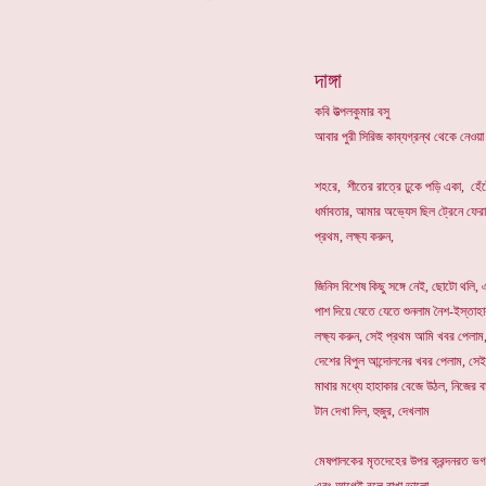
*
দাঙ্গা
কবি উত্পলকুমার বসু
আবার পুরী সিরিজ কাব্যগ্রন্থ থেকে নেওয়া
শহরে, শীতের রাত্রে ঢুকে পড়ি একা, হে
ধর্মাবতার, আমার অভ্যেস ছিল ট্রেনে ফের
প্রথম, লক্ষ্য করুন,
জিনিস বিশেষ কিছু সঙ্গে নেই, ছোটো থলি,
পাশ দিয়ে যেতে যেতে শুনলাম নৈশ-ইস্তাহা
লক্ষ্য করুন, সেই প্রথম আমি খবর পেলা
দেশের বিপুল আন্দোলনের খবর পেলাম, সে
মাথার মধ্যে হাহাকার বেজে উঠল, নিজের বা
টান দেখা দিল, হুজুর, দেখলাম
মেষপালকের মৃতদেহের উপর ক্রন্দনরত ভগবা