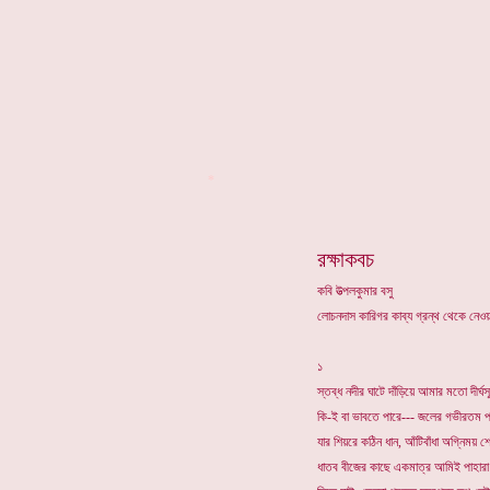
*
রক্ষাকবচ
কবি উত্পলকুমার বসু
লোচনদাস কারিগর কাব্য গ্রন্থ থেকে নেওয়
১
স্তব্ধ নদীর ঘাটে দাঁড়িয়ে আমার মতো দীর্ঘ
কি-ই বা ভাবতে পারে--- জলের গভীরতম প্র
যার শিয়রে কঠিন ধান, আঁটিবাঁধা অগ্নিময় 
ধাতব বীজের কাছে একমাত্র আমিই পাহারা