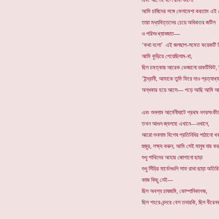
এবং আগেই বলে রাখা ভালো
আমি চাষিদের সঙ্গে মেলামেশা করতাম এই 
তারা মধ্যবিত্তদের চেয়ে অধিকতর জটিল
ও পরিসংখ্যানজাত---
‘কথা বলো’ এই জলছাপ-সমেত কয়েকটি চ
আমি কুড়িয়ে পেয়েছিলাম-বা,
ছিল চমত্কার আরেক ভেজানো ডাকটিকিট
‘ইন্দ্রানী, আমাকে তুমি ফিরে দাও প্রত্যাখ্
অন্ধকার হয়ে আসে--- পড়ে আছি আমি আর ধ
এবং শুনলাম আর্মেনীঘাটে প্রথম নগরসংকীর্
তখন আগুন জ্বলছে এখানে—ওখানে,
আরো শুনলাম বিশেষ প্রতিনিধির পাঠানো খ
হুজুর, লক্ষ্য করুন, আমি সেই মানুষ যার ক
শুধু পাখিদের আহার জোগানো ছাড়া
শুধু সিঁড়ির মার্বেলগুলি সাফ রাখা ছাড়া অতির
কাজ কিছু নেই---
ছিল অবশ্য চাষজমি, কোম্পানিকাগজ,
ছিল শহরে-বন্দরে বেশ তদারকি, ছিল বীরেনব