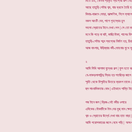
দিতে চাই, কেননা প্রকৃত স্বপ্নের রূপ ন
আছে হাতুড়ি পেটার শব্দ, যার ভ্রমে তৈরি 
বিদায়-বারুদে মোড়া, তাত্ক্ষণিক, গিলে ফ্যাল
নকল আংটি যেন, পাশে গৃহস্থের চুল
সহসা স্রোতের টানে দেখা গেল | সে তো ব
মনে কি পড়ে না ঘাট, কাছিনৌকা, পালের বিস
হাতুড়ি-পেটার শব্দে স্বপ্নের নির্মাণ হয়, 
আজ বাংলায়, উড়িষ্যায় নদী-মোহনার মুখে ম
২
আমি লিখি আলাদা যুদ্ধের গল্প | ফুল হতে
যে-মাকড়লালাবিন্দু স্থির হয় শতছিদ্র জালে
স্মৃতি থেকে বিস্মৃতির ভিতরে ক্রমশ তাকে
হুল সাংবাদিকতার বোধ | এইভাবে শান্তি টান
পদ্ম টানে জল | ব্রিজ-নেই নদীর ওপারে
এদিকের নৌকাটিকে টান দেয় বুঝ্ মান ক্ষে
শব্দ ও স্রোতের ঊর্দ্ধে দেখা যায় হাত নাড়া |
আমি পরোপকারের জলে নেমে পড়ি | অসংখ্