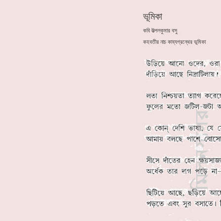
ভূমিকা
কবি উত্পলকুমার বসু
কহবতীর নাচ কাব্যগ্রন্থের ভূমিকা