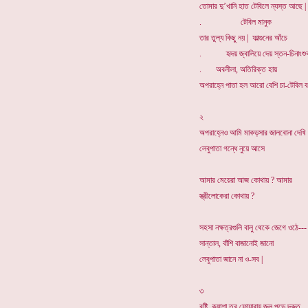
তোমার দু’খানি হাত টেবিলে ন্যস্ত আছে |
. টেবিল মানুক
তার তুল্য কিছু নয় | ফাল্গুনের আঁচে
. হৃদয় জ্বালিয়ে দেয় স্তন-চিনাংশু
. অবলীলা, অতিরিক্ত হায়
অপরাহ্নে পাতা হল আরো বেশি চা-টেবিল বন
২
অপরাহ্নেও আমি মাকড়সার জালবোনা দেখি 
লেবুপাতা গন্ধে নুয়ে আসে
আমার মেয়েরা আজ কোথায় ? আমার
স্ত্রীলোকেরা কোথায় ?
সহসা নক্ষত্রগুলি বালু থেকে জেগে ওঠে---
সান্তাল, বাঁশি বাজানোই জানো
লেবুপাতা জানে না ও-সব |
৩
বৃষ্টি, কুয়াশা তবু ফোয়ারায় জল পড়ে দ্রুত