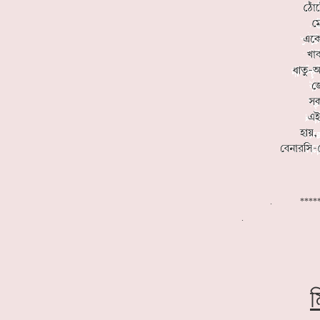
. ******