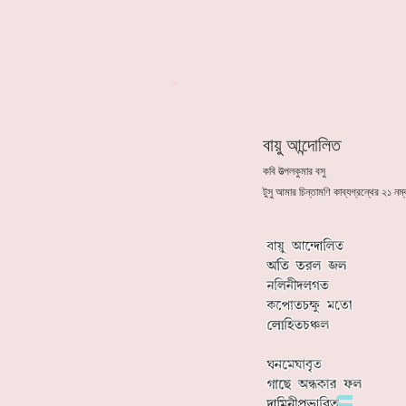
*
বায়ু আন্দোলিত
কবি উত্পলকুমার বসু
টুসু আমার চিন্তামণি কাব্যগ্রন্থের ২১ নম