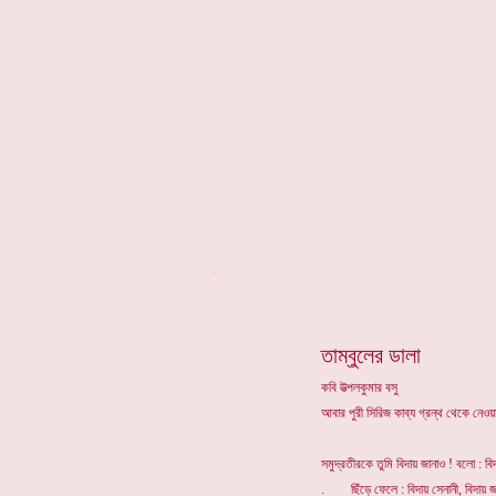
*
তাম্বুলের ডালা
কবি উত্পলকুমার বসু
আবার পুরী সিরিজ কাব্য গ্রন্থ থেকে নেওয়
সমুদ্রতীরকে তুমি বিদায় জানাও ! বলো : ব
. ছিঁড়ে ফেলে : বিদায় সেনানী, বিদায়