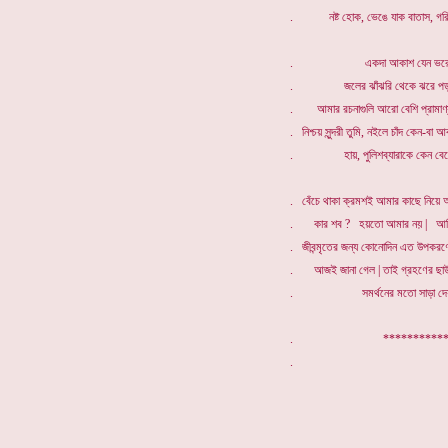
. নষ্ট হোক, ভেঙে যাক বাতাস, গরিম
. একদা আকাশ যেন ভরে গ
. জলের ঝাঁঝরি থেকে ঝরে পড়া
. আমার রচনাগুলি আরো বেশি প্রামাণ্য 
. নিশ্চয় সুন্দরী তুমি, নইলে চাঁদ কেন-বা
. হায়, পুলিশব্যারাকে কেন বেজেছি
. বেঁচে থাকা ক্রমশই আমার কাছে নিয়ে 
. কার শব ? হয়তো আমার নয় | আমি 
. জীবন্মৃতের জন্য কোনোদিন এত উপকরণ
. আজই জানা গেল | তাই গ্রহণের ছাউনি,
. সমর্থনের মতো সাড়া দেয়
. **************