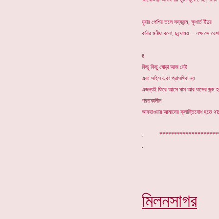
যুবার পেশির তলে সদ্যজন্ম, ক্ষুধার্ত ইঁদুর
কবির মনীষা বলো, ছন্দোময়--- লক্ষ সে-রেশ
৪
কিছু কিছু ঘোড়া আজ নেই
এবং সহিস একা প্রাসঙ্গিক নয়
এজন্যই ফিরে আসে ঘাস আর ঘাসের জন্ম 
শরতকালীন
আবহাওয়ায় আমাদের ক্লান্তিবোধ হতে থাক
. ******************
মিলনসাগর