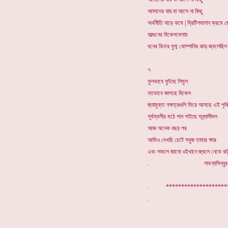
আমাদের যায় বা আসে না কিছু
অর্থনীতি বাড়ে কমে | ব্রিটিশবাগান ক্রম
ফাল্গুনের বিকেলবেলায়
বনের ভিতর যুগ্ম কোম্পানির ঝাড় জ্বলেছিল 
৭
ফুলভাবে ফুটছে শিমুল
নতভাবে জাগছে বিকেল
জ্যামুক্ত নক্ষত্রগুলি ফিরে আসছে এই পৃথ
পূর্বস্থলীর মঠে গান গাইছে সন্ন্যাসীদল
আজ অনেক বছর পর
আমিও দেখছি চেটে সবুজ তামার ক্ষার
এবং সকলে জানো ওইখানে জ্বলে নেভে কট
. লাবণ্যসিন্ধুর নু
. ******************