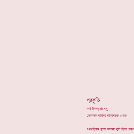
*
প্রকৃতি
কবি উত্পলকুমার বসু
লোচনদাস কারিগর কাব্যগ্রন্থ থেকে
যখন ছিলাম শূন্যে ভাসমান তুমি ছিলে কোথা