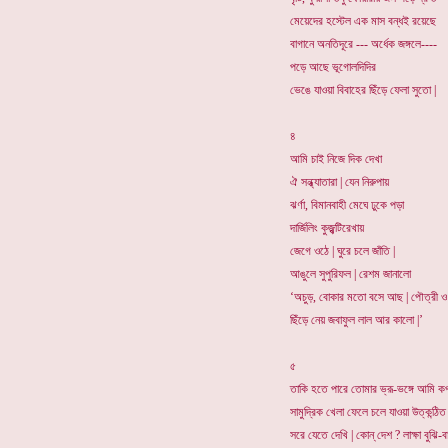
মেয়েদের হস্টেল এক মাস বন্ধই রয়েছে
বাগানে অনতিদূরে --- অর্ধেক জঙ্গলে----
পড়ে আছে ভূগোলদিদির
ভেঙে যাওয়া বিবাহের ছিঁড়ে ফেলা সুতো |
৪
আমি চাই নিজে দিক দেখা
ঐ সন্ধ্যাতারা | যেন নিরুপায়
ঝর্ণা, বিমানবাহী মেঘে ঢুকে পড়া
দার্জিলিং কুজ্ঝটিরেখায়
জেগে ওঠে | ঘুরে চলে জাঁতি |
আঙুলে সুপুরিফল | রেশম জানালো
‘অচুড়, বোকার মতো বসে আছ | পৌত্রী ও
ছিঁড়ে নেয় জবাফুল লাল আর কালো |’
৫
তাকি হতে পারে তোমার ভ্রূ-ভঙ্গে আমি কপ
সামুদ্রিক খেলা ফেলে চলে যাওয়া উত্কন্ঠি
সরে যেতে দেখি | কোন্ দেশ ? লাক্ষা বুঝি-বা