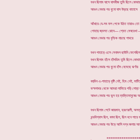
যখন ছিলাম ঘাসে ঘাসবীজ তুমি ছিলে কোথায়
আগুন নেভার পর বুনো ঘাস উড়ছে বাতাসে
আঁধারে যে-সব ফল পেকে উঠত তারাও তো 
গোহাড় জ্বলত রোদে--- শ্বেত মেষরেখা --
আগুন নেভার পর বৃশ্চিক নাচছে পাথরে
যখন পাহাড়ে এসে সেনাদল ছাউনি ফেলেছিল
যখন ছিলাম হাঁসে হাঁসডিম তুমি ছিলে কোথা
আগুন নেভার পর বুনো হাঁস নেমেছে ঝর্ণায়
বহুদিন এ-পাহাড়ে বৃষ্টি নেই, হিম নেই, মাট
ভস্মপাথর থেকে আমরা লাফিয়ে পড়ি পোড়া 
আগুন নেভার পর ভুল হয় ব্যক্তিমানুষের আ
যখন ছিলাম পেটে জায়মান, ভ্রূণরূপী, অসত্
খন্ডবিশ্বাস ছিল, কাদা ছিল, ছিল বনে পায়ে হ
আগুন নেভার পর উড়ে আসি দগ্ধ জলায় আর
. *****************