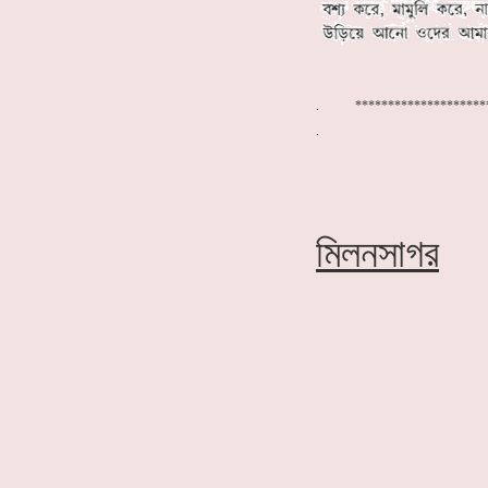
. ******************
মিলনসাগর