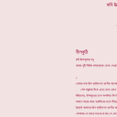
*
কবি উত
নীলকুঠি
কবি উত্পলকুমার বসু
আবার পুরী সিরিজ কাব্যগ্রন্থ থেকে নেওয়া
১
তোমার সঙ্গে ছিল ব্যক্তিগত রমণীয় আলোছা
. গোল বারান্দার দিকে চেয়ে থেকে চোখ
উদ্ভিদের, বটপাকুড়ের তলে অপর্যাপ্ত দিন
সকালে পায়ের কাছে অ্যাসিডের মতো তীব
জ্যৈষ্ঠে আমাদের ছিল ব্যক্তিগত রমণীয় আ
গোশালায় সে-সময়ে কখনো-বা ঝল্ সে যেত