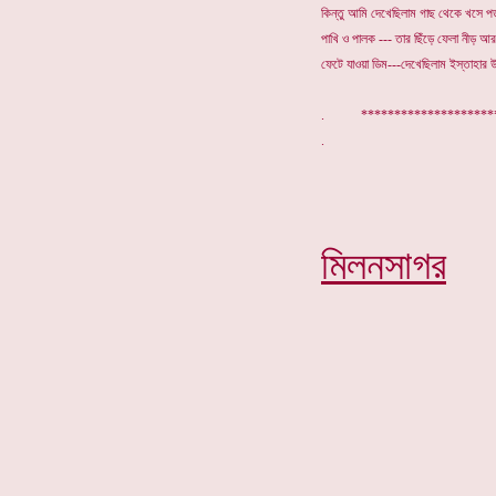
কিন্তু আমি দেখেছিলাম গাছ থেকে খসে পড
পাখি ও পালক --- তার ছিঁড়ে ফেলা নীড় আ
ফেটে যাওয়া ডিম---দেখেছিলাম ইস্তাহার উ
. ******************
মিলনসাগর