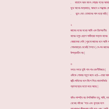
. বাতাসে নরম মাংস পোড়ার গন্ধে আমাদ
দূরে আধো-অন্ধকারে, আগুনে ও সন্ধ্যার ম
. ডুবে যেত তোমাদের লাল বড়ো বাড়ি |
২
জামের বনের মধ্যে আমি এক চিরস্মরণীয়
বাঘের হলুদ ছোপে সাথীহারা সন্তান বাঘের
ঘোরাফেরা দেখি | পুরনো জামের বনে আমি শু
শোভাযাত্রা দেখেছি শৈশবে | সে-সব জা
উপদ্রবহীন নয় |
৩
নগরে নগরে তুমি গান গাও রমণীবিজয়ে |
ওদিকে পোকার স্তূপ জমে ওঠে---তারা আজ
স্ত্রী-পাখিদের দলে মিশে গিয়ে বাতাসনির্ভর
প্রাণবন্তের মতো শুয়ে আছে |
যদিও লাম্পট্য নয় ঔপনিষদিক তবু, সাথি, মহ
রেখেছ কাঁধের ‘পরে এবং বৃদ্ধের দলে
আধোভাঙা জীবদ্দশায় তুমি ডুবে গেছ | আমি