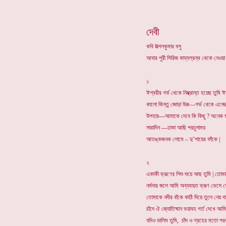
দেবী
কবি উত্পলকুমার বসু
আবার পুরী সিরিজ কাব্যগ্রন্থ থেকে নেওয়া
১
ঈশ্বরীর গর্ভ থেকে নিষ্ক্রান্ত হয়েছ তুমি
কালো কিন্তু জোড়া উরু—গর্ভ থেকে এনেছ
উপহার---আমাকে দেবে কি কিছু ? অনেক 
সারাদিন ---ঢাকা আছি পরচুলাময়
আতঙ্কজনক লোমে – দু’পায়ের ফাঁকে |
২
একাকী ভ্রূণের শিশু শুয়ে আছ তুমি | তোমাক
নর্মদার জলে আমি অব্যবহৃত ভ্রূণ ভেসে য
তোমাকে নদীর বাঁকে কাঠি দিয়ে তুলে নেয় বাগ্
চাঁদে ঐ জ্যোতিষ্মান ভয়াবহ গর্ত দেখে আমি 
যদিও ডালিম তুমি, চাঁদ ও গ্রহের মতো পরধ