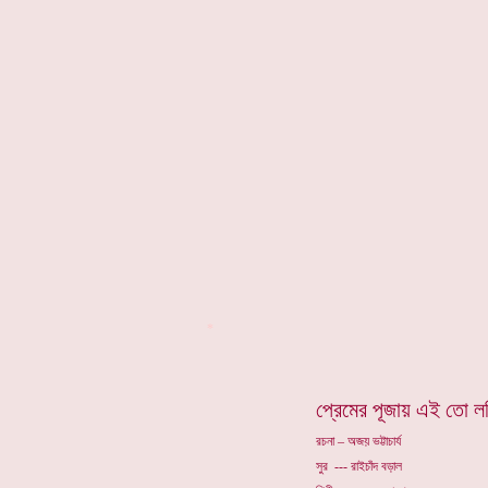
*
প্রেমের পূজায় এই তো 
রচনা – অজয় ভট্টাচার্য
সুর --- রাইচাঁদ বড়াল