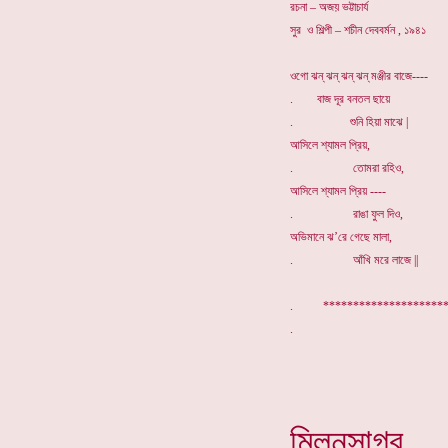
রচনা – অজয় ভট্টাচার্য
সুর ও শিল্পী – শচীন দেববর্মন , ১৯৪১
ওগো ঝন্ ঝন্ ঝন্ ঝন্ মঞ্জীর বাজে----
. বাজ দূর বনতল ছায়ে
. শুনি হিয়া মাঝে |
আসিলে শ্যামল প্রিয়,
. তোমরা রহিও,
আসিলে শ্যামল প্রিয় ----
. রাঙা ফুল দিও,
অভিমানে ঝ’রে গেছে মালা,
. আঁখি মরে লাজে ||
. *****************
মিলনসাগর