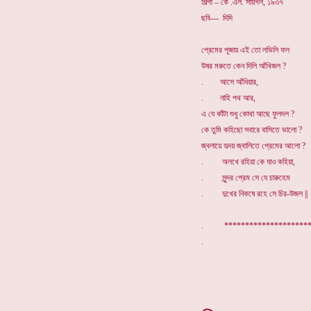
শিল্পী – কে .এল. সায়গল, ১৯৩৭
ছবি--- দিদি
প্রেমের পূজায় এই তো লভিলি ফল
উষর মরুতে কেন দিলি আঁখিজল ?
. আসে আঁধিয়ার,
. নাহি পথ আর,
এ যে কাঁটা শুধু কোথা আছে ফুলদল ?
কে তুমি কহিছো সবারে বাসিতে ভালো ?
জ্বলায়ে হৃদয় জ্বালিতে প্রেমের আলো ?
. অলখে রহিয়া কে যাও কহিয়া,
. সুন্দর প্রেম সে যে চারুহেম
. দুখের নিকষে রহে সে চির-উজল ||
. *****************