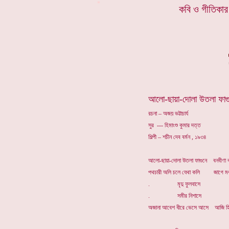
*
কবি ও গীতিকার 
আলো-ছায়া-দোলা উতলা ফাগু
রচনা – অজয় ভট্টাচার্য
সুর --- হিমাংশু কুমার দত্ত
শিল্পী – শচীন দেব বর্মন , ১৯৩৪
আলো-ছায়া-দোলা উতলা ফাগুনে বনবীণা 
পথচারী অলি চলে যেথা কলি জাগে মধু
. মৃদু ফুলবাসে
. সমীর নিশাসে
অজানা আবেশ ধীরে ভেসে আসে আজি হিয়