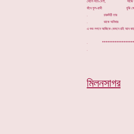
দোলে লতা-বেণী, সাজে বন
বাঁধে ফুল-রাখী বুঝি মোরে স
. চারুদিঠি তার
. ডাকে অনিবার
এ শুভ লগনে আজিকে কেমনে রহি আন কা
. ****************
মিলনসাগর