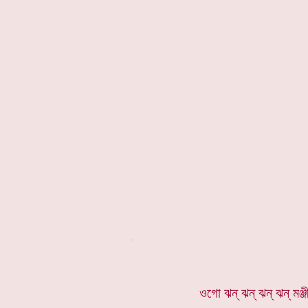
*
ওগো ঝন্ ঝন্ ঝন্ ঝন্ মঞ্জ