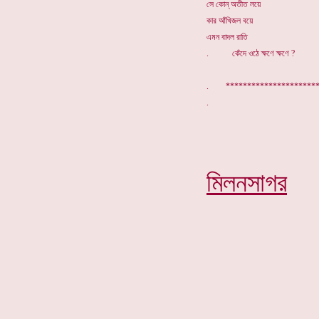
সে কোন্ অতীত লয়ে
কার আঁখিজল বয়ে
এমন বাদল রাতি
. কেঁদে ওঠে ক্ষণে ক্ষণে ?
. ******************
মিলনসাগর