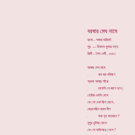
*
বরষার মেঘ নামে
রচনা – অজয় ভট্টাচার্য
সুর --- হিমাংশু কুমার দত্ত
শিল্পী – শৈল দেবী , ১৯৪২
বরষার মেঘ নামে
. ঝর ঝর বরিষণে
প্রথম আষাঢ় সাঁঝে
. চামেলি সে জাগে বনে |
হেরিয়া এমনি মেঘে
কে গো একা ছিল জেগে,
জ্বেলেছিল ম্লান দীপ
. কার গৃহ বাতায়নে ?
নূপুর খুলিয়া ফেলে
কে গো অভিসারে গেলে ?