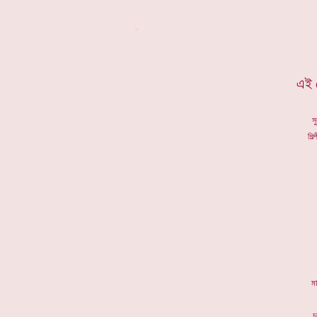
*
এই 
স
শিল
ম
চ