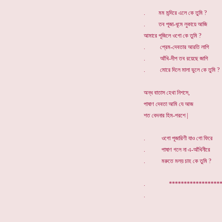
. মম মন্দিরে এলে কে তুমি ?
. তব পূজা-ধূমে লুকায়ে আজি
আমারে পূজিলে ওগো কে তুমি ?
. প্রেম-দেবতার আরতি লাগি
. আঁখি-দীপ তব রয়েছে জাগি
. মোরে দিলে মালা ভুলে কে তুমি ?
অন্ধ বাতাস হেথা নিশসে,
পাষাণ দেবতা আমি যে আজ
শত বেদনার হিম-পরশে |
. ওগো পূজারিণী যাও গো ফিরে
. পাষাণ গলে না এ-আঁখিনীরে
. মরুতে মলয় চাহ কে তুমি ?
. ****************