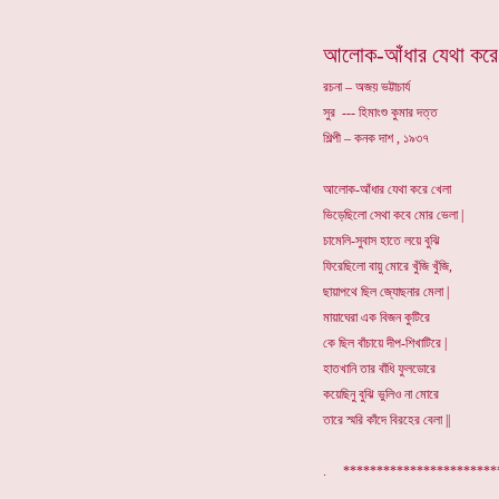
আলোক-আঁধার যেথা করে
রচনা – অজয় ভট্টাচার্য
সুর --- হিমাংশু কুমার দত্ত
শিল্পী – কনক দাশ , ১৯৩৭
আলোক-আঁধার যেথা করে খেলা
ভিড়েছিলো সেথা কবে মোর ভেলা |
চামেলি-সুবাস হাতে লয়ে বুঝি
ফিরেছিলো বায়ু মোরে খুঁজি খুঁজি,
ছায়াপথে ছিল জ্যোছনার মেলা |
মায়াঘেরা এক বিজন কুটিরে
কে ছিল বাঁচায়ে দীপ-শিখাটিরে |
হাতখানি তার বাঁধি ফুলডোরে
কয়েছিনু বুঝি ভুলিও না মোরে
তারে স্মরি কাঁদে বিরহের বেলা ||
. ******************