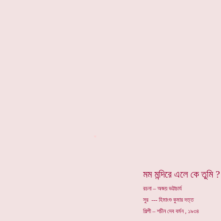
*
মম মন্দিরে এলে কে তুমি ?
রচনা – অজয় ভট্টাচার্য
সুর --- হিমাংশু কুমার দত্ত
শিল্পী – শচীন দেব বর্মন , ১৯৩৪