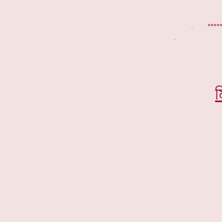
. *****