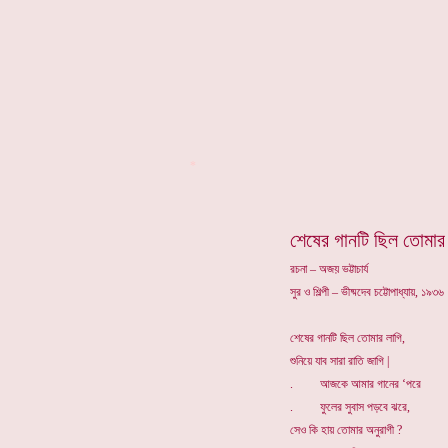
*
শেষের গানটি ছিল তোমার
রচনা – অজয় ভট্টাচার্য
সুর ও শিল্পী – ভীষ্মদেব চট্টোপাধ্যায়, ১৯৩৬
শেষের গানটি ছিল তোমার লাগি,
শুনিয়ে যাব সারা রাতি জাগি |
. আজকে আমার গানের ‘পরে
. ফুলের সুবাস পড়বে ঝরে,
সেও কি হায় তোমার অনুরাগী ?