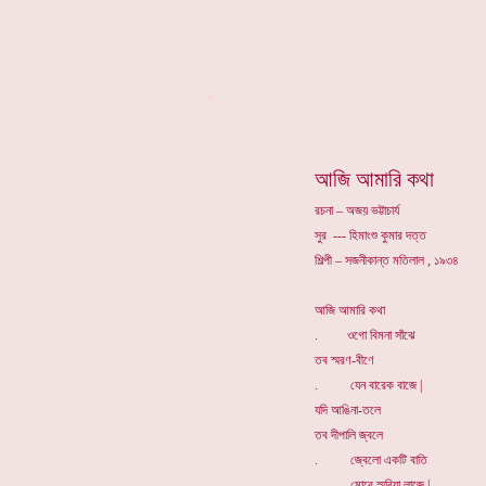
*
আজি আমারি কথা
রচনা – অজয় ভট্টাচার্য
সুর --- হিমাংশু কুমার দত্ত
শিল্পী – সজনীকান্ত মতিলাল , ১৯৩৪
আজি আমারি কথা
. ওগো বিমনা সাঁঝে
তব স্মরণ-বীণে
. যেন বারেক বাজে |
যদি আঙিনা-তলে
তব দীপালি জ্বলে
. জ্বেলো একটি বাতি
. মোরে স্মরিয়া লাজে |