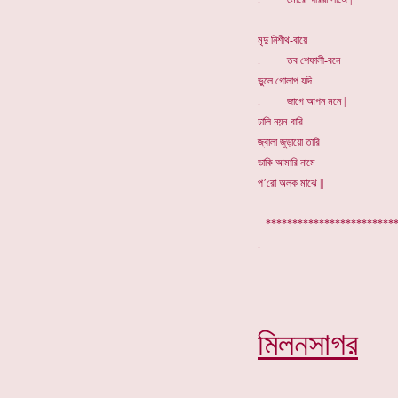
মৃদু নিশীথ-বায়ে
. তব শেফালী-বনে
ভুলে গোলাপ যদি
. জাগে আপন মনে |
ঢালি নয়ন-বারি
জ্বালা জুড়ায়ো তারি
ডাকি আমারি নামে
প’রো অলক মাঝে ||
. *******************
মিলনসাগর