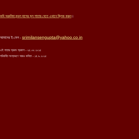
কবি অ
রুনিমা মন্ডল দাসের
মূল পাতায় যেতে এখানে ক্লিক করুন
।
srimilansengupta@yahoo.co.in
আমাদের ই-মেল -
এই পাতার প্রথম প্রকাশ - ২৫.০৮.২০১৫
পরিবর্ধিত সংস্করণে আরও কবিতা - ১৪.৯.২০১৫
...