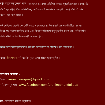
কবি অরুনিমা মন্ডল দাস
- জন্মগ্রহণ করেন পূর্ব মেদিনীপুর জেলারর মুগবেড়িয়া গ্রামে। সেখানেই
তাঁর পৈতৃক বাড়ী। পিতা বর্তমান কিন্তু ছোটবেলাতেই তিনি তাঁর মাকে হারিয়েছেন। তাঁরা দুই বোন
অনেক কষ্টে মানুষ হয়েছেন।
কবি ছোটবেলা থেকেই লেখালেখি করতে ভালোবাসতেন। উচ্চমাধ্যমিকের পর তাঁর বিয়ে হয়ে যায়।
বিয়ের পরে পড়াশোনা চালিয়ে যান। এখন নিজেকে কবি হিসেবে সুপ্রতিষ্ঠিত করতে চান। কবির বর্তমান
ঠিকানা দক্ষিণ ২৪পরগণার কাকদ্বীপের বসন্তপুর।
আমরা কবির কাছে কৃতজ্ঞ কারণ তিনি তাঁর কবিতা নিজে বাংলায় টাইপ করে পাঠিয়েছেন।
আমরা
মিলনসাগরে
কবি অরুনিমা মন্ডল দাসের কবিতা তুলে আনন্দিত।
কবির সঙ্গে যোগাযোগ
-
arunimaengma@gmail.com
ইমেল -
www.facebook.com/arunimamandal.das
কবির ফেসবুক পাতা -
উত্স
- কবির সঙ্গে ইমেলে পত্রালাপ।