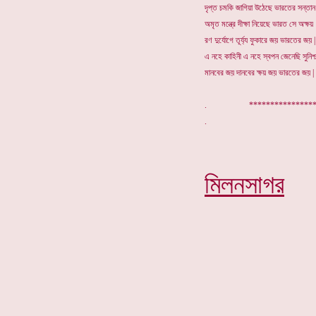
দৃপ্ত চমকি জাগিয়া উঠেছে ভারতের সন্তান 
অমৃত মন্ত্রে দীক্ষা নিয়েছে ভারত সে অক্ষয়
রণ দুর্যোগে তূর্য্য ফুকারে জয় ভারতের জয় |
এ নহে কাহিনী এ নহে স্বপন জেনেছি সুনিশ্
মানবের জয় দানবের ক্ষয় জয় ভারতের জয় |
. *********
মিলনসাগর