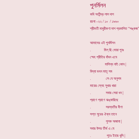
পুনর্মিলন
কবি অতীন্দ্র লাল দাশ
রচনা –২২ / ১০ / ১৯৬০
শ্রীমতী মাধুরীকণা দাশ প্রকাশিত “পঙ্কজ”
আমাদের এই পুনর্মিলন
. মিল্ ছি মোরা পুনঃ
স্মেহ প্রীতির বাঁধন এযে
. মালিন্য নাই কোন |
বিদ্যা ভবন মাতৃ সম
. সে যে অনুপম
মায়ের স্নেহ সুধার ধারা
. সবার সেরা ধন |
প্রাণে প্রাণে ঝঙ্কারিছে
. সরস্বতীর বীণা
সপ্ত সুরের ঐক্য তানে
. পুলক অজানা |
সবার উপর তীর্থ এ যে
. পূতঃ ইহার ধূলি |