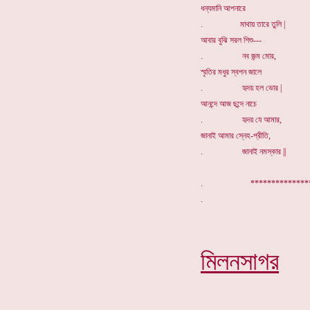
ধন্যমানি আপনারে
. মাথায় তারে তুলি |
আবার বুঝি সরল শিশু---
. নব জন্ম মোর,
স্মৃতির মধুর স্বপন জালে
. হৃদয় হল ভোর |
আনন্দে আজ ছন্দে নাচে
. হৃদয় যে আমার,
জানাই আমার স্নেহ-প্রীতি,
. জানাই নমস্কার ||
. ********
মিলনসাগর