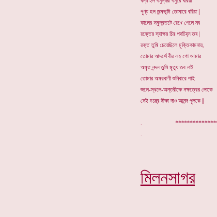
ধন্য হল বসুন্ধরা বসুরে ধরিয়া
পুণ্য হল জন্মভূমি তোমারে বরিয়া |
কালের সমুদ্রতটে রেখে গেলে নব
রক্তের স্বাক্ষর চির পদচিহ্ন তব |
রক্ত তুমি চেয়েছিলে মুক্তিকামনায়,
তোমার আদর্শে বীর লহ গো আমার
অমৃত নন্দন তুমি মৃত্যু তব নাই
তোমার অমরবাণী শুনিবারে পাই
জলে-স্থলে-অন্তরীক্ষে নক্ষত্রের লোকে
সেই মন্ত্রে দীক্ষা দাও আনন্দ পুলকে ||
. ********
মিলনসাগর