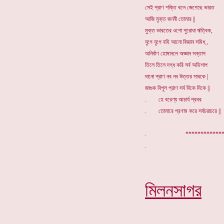
সেই প্রাণ শক্তি বলে জেগেছে ভারত
আজি মুক্ত জননী তোমার ||
মুক্ত ভারতের ওগো পুরোধা ঋত্বিক,
যুগে যুগে বহি আনো বিজ্ঞান সমিধ্ ,
অনির্বাণ হোমানলে অজ্ঞান সন্তাপ
তিলে তিলে দগ্ধ করি সর্ব অভিশাপ
দানো প্রাণ নব নব উত্তর সাধকে |
জাগুক বিপুল প্রাণ সর্ব দিকে দিকে ||
. হে বরেণ্য আচার্য প্রবর
. তোমারে প্রণাম করে সর্বচরাচরে ||
. ********
মিলনসাগর