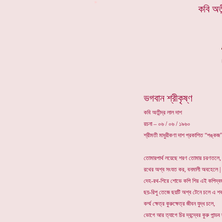
*
কবি অতী
ভগবান শ্রীকৃষ্ণ
কবি অতীন্দ্র লাল দাশ
রচনা – ০৬ / ০৬ / ১৯৬০
শ্রীমতী মাধুরীকণা দাশ প্রকাশিত “পঙ্কজ”
তোমারপার্থ লয়েছে শরণ তোমার চরণতলে,
রথের অশ্ব সংযত কর, বনমালী অবহেলে |
দেহ-রথ-শিরে শোভে কপি শির এই কপিদ্ব
ছয়-রিপু তেজে ছয়টি অশ্ব টেনে চলে এ শ
কর্ম্ম ক্ষেত্র কুরুক্ষেত্র জীবন যুদ্ধ চলে,
ভোগে আর ত্যাগে চির দ্বন্দ্বের কুরু পান্ডব