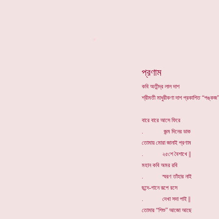
*
প্রণাম
কবি অতীন্দ্র লাল দাশ
শ্রীমতী মাধুরীকণা দাশ প্রকাশিত “পঙ্কজ”
বারে বারে আসে ফিরে
. জন্ম দিনের ডাক
তোমায় মোরা জানাই প্রণাম
. ২৫শে বৈশাখে ||
মহান কবি অমর রবি
. স্মরণ তাঁহার নাই
ছন্দে-গানে রূপে রসে
. দেখা সদা পাই ||
তোমার “শিশু” আজো আছে