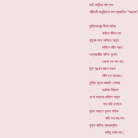
কবি অতীন্দ্র লাল দাশ
শ্রীমতী মাধুরীকণা দাশ প্রকাশিত “পঙ্কজ”
মুক্তিমন্ত্রে দীক্ষা দানিয়া
. করিলে জীবন দান
মৃত্যুর পথে আনিলে অমৃত
. দানিলে নবীন প্রাণ
অত্যাচারীর শাণিত কৃপাণ
. ভেঙ্গে হল খান খান
টুটে শৃঙ্খল জাগে চঞ্চল
. নিশি হল অবসান |
মুক্তি যুদ্ধে আহুতি তোমার
. হয়নিক নিষ্ফল
ওগো মহাদেব দানিলে অমৃত
. পান করি হলাহল
যুক্ত ভারতে মুক্ত পথিক
. গাহি তব জয় গান
মুক্ত জাতির শ্রদ্ধাপূরিত
. করিনু অর্য্য দান |