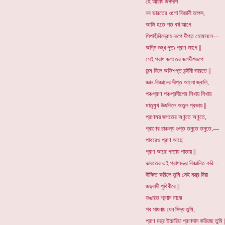
হে আচার্য জগদীশ
নব ভারতের ওগো বিজ্ঞানী তাপস,
আজি হতে শত বর্ষ আগে
সিপাহীবিদ্রোহ-রূপে দীপ্ত হোমানলে---
অগ্নি শুদ্ধ পূতঃ প্রাণ জাগে ||
সেই প্রাণ জগতের জগদীশরূপে
জন্ম নিলে অভিশপ্ত বন্দীনী ভারতে ||
জ্ঞান-বিজ্ঞানের দীপ্ত আলো জ্বালি,
পঞ্চপ্রাণ পঞ্চপ্রদীপের শিখায় শিখায়
মাতৃমুখ উজলিলে অতুল প্রভায় ||
প্রাণময় জগতের অণুতে অণুতে,
প্রাণের চাঞ্চল্য গুপ্ত তনুতে তনুতে,---
পাথরেও প্রাণ আছে
প্রাণ আছে পাতায় পাতায় ||
ভারতের এই প্রাণমন্ত্র বিজ্ঞানিত করি---
দীক্ষিত করিলে তুমি সেই মন্ত্র দিয়া
জড়বাদী পৃথিবীরে ||
ভঙারত শ্মশান মাঝে
শব সাধনায় যেন সিদ্ধ তুমি,
প্রাণ মন্ত্র উচ্চারিয়া প্রাণদান করিয়াছ তুমি |