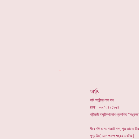
*
অর্ঘ্য
কবি অতীন্দ্র লাল দাশ
রচনা – ০৩ / ০৪ / ১৯৬৪
শ্রীমতী মাধুরীকণা দাশ প্রকাশিত “পঙ্কজ”
ধীরে বহি চলে গোমতী গঙ্গা, পূত তাহার তীর
পুণ্য তীর্থ, চরণ পরশে শঙ্কর ভবানীর ||