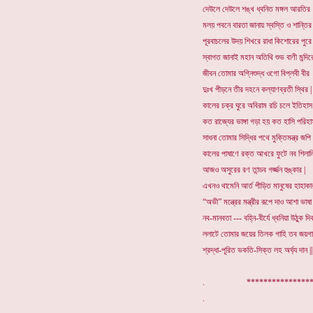
দেউলে দেউলে শঙ্খ ধ্বনিত মঙ্গল আরতির
মলয় পবনে বারতা জানায় স্বস্তি ও শান্তির 
পূরবাচলের উদয় শিখরে রাধা কিশোরের পুরে
স্বাগত জানাই মহান অতিথি শুভ বাণী মন্দিরে
জীবন তোমার অগ্নিশুদ্ধ ওগো বিপ্লবী বীর
দুঃখ পীড়নে তীর দহনে কল্যাণব্রতী স্থির |
কালের চক্র ঘুরে অবিরাম রচি চলে ইতিহাস
কত রাজ্যের ভাঙ্গা গড়া হয় কত হাসি পরিহাস
সাধনা তোমার সিদ্ধির পথে মুক্তিমন্ত্র জপি
কালের পাষাণে রক্ত আখরে ফুটে নব শিলালি
আজও অসুরের রণ তান্ডব গর্জ্জন হুঙ্কার |
এখনও থামেনি আর্ত পীড়িত মানুষের হাহাকার
“অভী” মন্ত্রের মন্ত্রীর রূপে দাও আশা ভাষা
নব-মানবতা --- বহ্নি-বীর্যে ধ্বনিয়া উঠুক দিক
ললাটে তোমার জয়ের তিলক গাহি তব জয়গা
শ্রদ্ধা-পূরিত ভকতি-সিক্ত লহ অর্ঘ্য দান ||
. *********