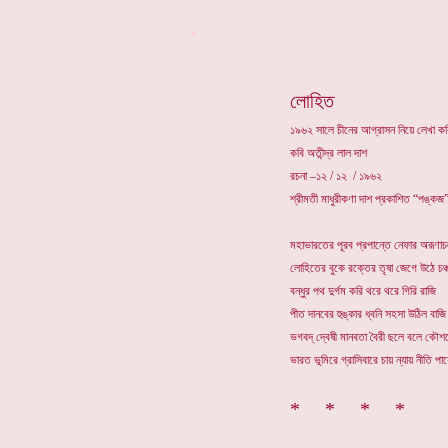
*
লোহিত
১৯৬২ সালে চীনের আগ্রাসন নিয়ে লেখা ক
কবি অতীন্দ্র লাল দাশ
রচনা –১২ / ১২ / ১৯৬২
শ্রীমতী মাধুরীকণা দাশ প্রকাশিত “পঙ্কজ”
মহাভারতের পূরব প্রপান্তে নেফার অরূণা
লোহিতের বুকে রক্তের তৃষা জেগে উঠে চঞ্
বন্ধুর পথ দুর্গম করি থরে থরে গিরি রাজি
পীত দানবের হুঙ্কার ধ্বনি সহসা উঠিল বাজি 
ভগবদ্ দ্বেষী মানবতা বৈরী ছলে বলে কৌশ
ভারত ভূমিরে গ্রাসিবারে চায় ন্যায় নীতি পা
* * * *