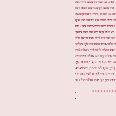
পার্থ তোমার অর্জ্জুন হল অর্জ্জন করি তোমা
নয়নে দানিলে জ্ঞান অঞ্জন ঘুচে অজ্ঞান অমা |
পাঞ্চজন্য বাজায়ে তোমার, জাগালে পঞ্চপ্রা
সুরের পরশে জাগালে হরষ গাহিয়া গীতার গান
জ্ঞান ও কর্ম্ম ভকতি-ভাবের বহালে ত্রিবেণী 
প্রবাহে যাহার ধন্য হইল বিশ্ব নিখিল ধরা |
বাঁশীর কিশোর বাজাও বাঁশরী মলয় পবন বহে
কালীয়রে তুমি দমন করিলে কামনা-কালীয় দহ
গোঠে চলিয়াছে গোষ্ঠ বিহারী সাজিলে রাখাল 
রাখাল সখায় বাসিয়াছ ভাল অসুরে দিয়েছ সাজ
নুপূর বাজায়ে ছন্দে ছন্দে নেচে নেচে তালে ত
এস এস ওগো নন্দ দুলাল হৃদি যমুনার কুলে |
ধরম রাজ্য স্থাপিয়াছ তুমি অধর্মের অবসান
সত্য নিত্য দানিয়াছ প্রেম যুগে যুগে ভগবান
. *********