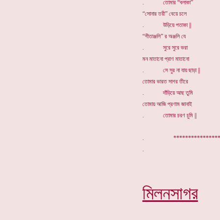
. তোমার “বলাকা”
“সোনার তরী” বেয়ে চলে
. উড়িয়ে পতাকা ||
“গীতাঞ্জলি” র অঞ্জলি যে
. সুরে সুরে ভরা
মন মাতানো প্রাণ মাতানো
. সে সুর না যায় ছাড়া ||
তোমার ভারত সাগর তীরে
. দাঁড়িয়ে আছ তুমি
তোমায় আজি প্রণাম জানাই
. তোমার চরণ চুমি ||
. *********
মিলনসাগর