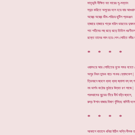
মাতৃভূমি দীক্ষিত যত মায়ের সু-সন্তান
স্তব্দ করিতে অসুরের দলে হয়ে যায় আগুয়ান
অস্ত্রে অস্ত্রে ভীম-পরিচয় ছুটিল প্রভঞ্জন
হাজারে হাজারে শত্রু মরিল ভারতের দুষমন
শত শহীদের লহু ঝড়ে ঝড়ে তিতিল ধরণীত
রক্তে তাদের লাল হয়ে গেল লোহিত নদীর 
* * * *
ওয়ালংয়ে আর লোহিতের বুকে সমর নহেত 
অসুর নিধন তান্ডব নাচে শংকর ব্যোমকেশ |
ত্রিনয়নে জ্বলে ধ্বক্ ধ্বক্ জ্বালা বম্ বম্ 
নব ভার্গব কঠোর কুঠারে উদ্যত রণ সাজে |
পরশুরামের কুন্ডের তীরে বীর্য বহ্নি জ্বলে,
রুদ্র ঈশান বাজায় বিষাণ ফুঁসিছে নাগিনী দলে
* * * *
আকাশে বাতাসে ধনিয়া উঠিল অগ্নি দীপক ত