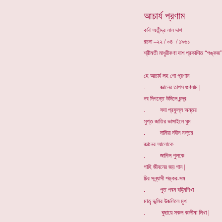
আচার্য প্রণাম
কবি অতীন্দ্র লাল দাশ
রচনা –২২ / ০৪ / ১৯৬১
শ্রীমতী মাধুরীকণা দাশ প্রকাশিত “পঙ্কজ”
হে আচার্য লহ গো প্রণাম
. জ্ঞানের তাপস গুণধাম |
নব দিগন্তে উদিলে চন্দ্র
. সদা প্রফুল্ল অন্তর
সুপ্ত জাতির ভাঙ্গাইলে ঘুম
. দানিয়া নবীন মন্তর
জ্ঞানের আলোকে
. জাগিল পুলকে
গাহি জীবনের জয় গান |
চির সন্ন্যাসী শঙ্কর-সম
. পুত পবন বহ্নিশিখা
মাতৃ ভূমির উজলিলে মুখ
. ঘুছায়ে সকল কালীমা লিখা |