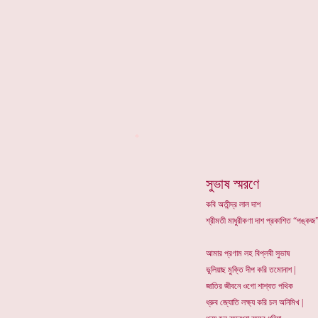
*
সুভাষ স্মরণে
কবি অতীন্দ্র লাল দাশ
শ্রীমতী মাধুরীকণা দাশ প্রকাশিত “পঙ্কজ”
আমার প্রণাম লহ বিপ্লবী সুভাষ
ভুলিয়াছ মুক্তি দীপ করি তমোনাশ |
জাতির জীবনে ওগো শাশ্বত পথিক
ধ্রুব জ্যোতি লক্ষ্য করি চল অনিমিখ |