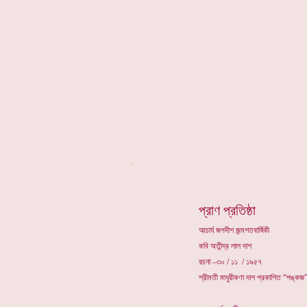
*
প্রাণ প্রতিষ্ঠা
আচার্য জগদীশ জন্মশতবার্ষিকী
কবি অতীন্দ্র লাল দাশ
রচনা –৩০ / ১১ / ১৯৫৭
শ্রীমতী মাধুরীকণা দাশ প্রকাশিত “পঙ্কজ”