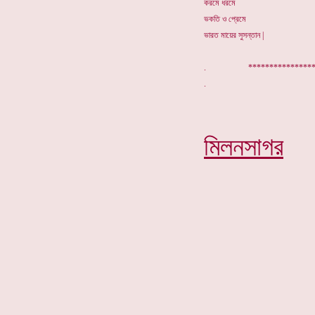
করমে ধরমে
ভকতি ও প্রেমে
ভারত মায়ের সুসন্তান |
. *********
মিলনসাগর