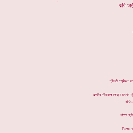
*
কবি অতী
শ্রীমতী মাধুরীকণা দ
একদিন নদীয়ায়বঙ্গ রঙ্গভূমে রূপনাথ শ
মাতিয়ে
পতিত হে
নিরুপম