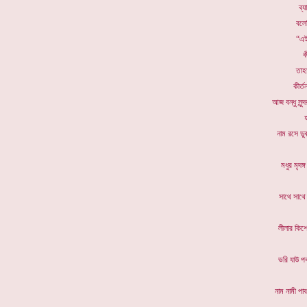
ব্
বলেছ
“এই
ক
তাহ
কীর্ত
আজ বন্
হ
নাম রসে
মধুর ম
সাথে 
লীলার 
ভরি 
নাম না