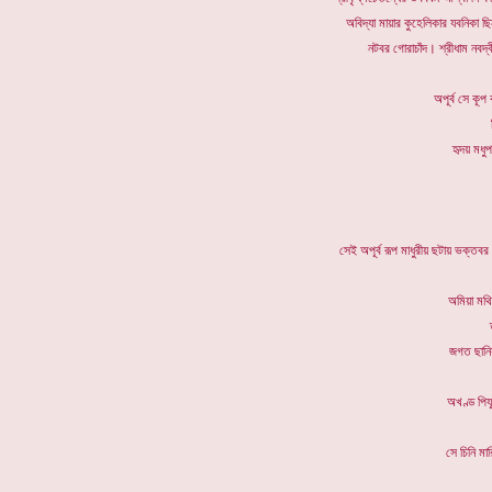
অবিদ্যা মায়ার কুহেলিকার যবনিকা ছ
নটবর গোরাচাঁদ। শ্রীধাম নবদ্
অপূর্ব সে 
হৃদয় ম
সেই অপূর্ব রূপ মাধুরীয় ছটায় ভক্তব
অমিয়া 
জগত ছান
অখণ্ড 
সে চিনি