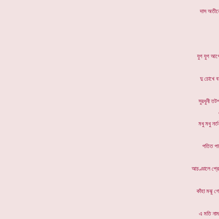
দাস অত
যুগ যু
দু চোখ
সুরধু
মধু মধ
পতিত 
আচণ্ডালে প
কাঁহা ম
এ মতি ন