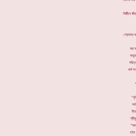
নির্জীবে 
প্রেমময় ভ
যদা য
অভ্যু
পরিত্র
ধর্ম্ম 
“পৃ
সর্
বিচ
শ্রী
“আরও
হইব 