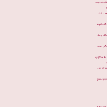
অনুরাগের
ক
তাহাতে 
বিজুরি ব
লাবণ্য ব
সকল পূর্
কুড়িটি 
আ
এমন বিন
পুরুষ-প্
জয় রে জ