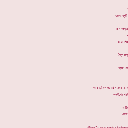
গ
ওরূপ ম
বরুণ আ
কমলা শ
ঐছন
প্রে
গৌর ভূমিতে প্রবাহিত হয়ে নাম প্র
নবদ্বীপের ঘা
আজিও
কোন 
শ্রীকৃষ্ণচৈতন্যের ভববঞ্চা আস্বাদন ক