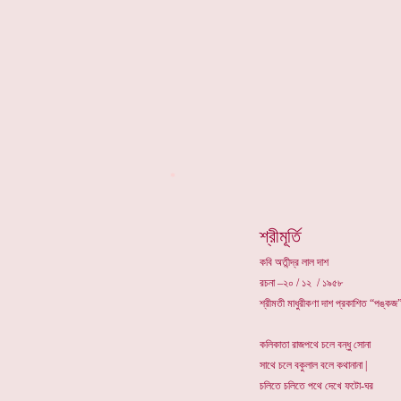
*
শ্রীমূর্তি
কবি অতীন্দ্র লাল দাশ
রচনা –২০ / ১২ / ১৯৫৮
শ্রীমতী মাধুরীকণা দাশ প্রকাশিত “পঙ্কজ”
কলিকাতা রাজপথে চলে বন্ধু সোনা
সাথে চলে বকুলাল বলে কথানানা |
চলিতে চলিতে পথে দেখে ফটো-ঘর