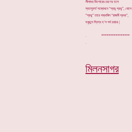
লীলাময় কিশোরের চরণের তলে
স্বতস্ফুর্ত সম্বোধনে “প্রভু প্রভু”, বোলে 
“প্রভু” তারে সম্ভাষিল “রাজর্ষি প্রবর”,
মধুছন্দে স্নিগ্ধ হ’ল সর্ব চরাচর |
. *********
মিলনসাগর