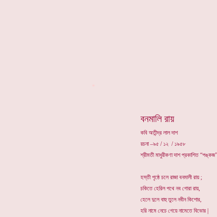
*
বনমালি রায়
কবি অতীন্দ্র লাল দাশ
রচনা –৯৫ / ১২ / ১৯৫৮
শ্রীমতী মাধুরীকণা দাশ প্রকাশিত “পঙ্কজ”
হস্তী পৃষ্ঠে চলে রাজা বনমালী রায় ;
চকিতে হেরিল পথে নব গোরা রায়,
হেলে দুলে বাহু তুলে নবীন কিশোর,
হরি নামে নেচে গেয়ে নামেতে বিভোর |