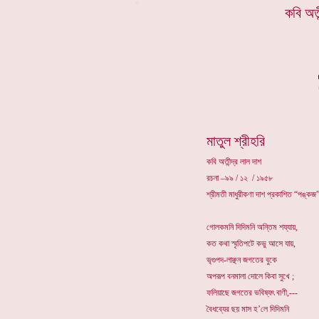
*
কবি অতী
মাতুল শ্রীহরি
কবি অতীন্দ্র লাল দাশ
রচনা –৯৯ / ১২ / ১৯৫৮
শ্রীমতী মাধুরীকণা দাশ প্রকাশিত “পঙ্কজ”
গোলকমনি দিদিমনি অন্তিম শয্যায়,
কত কথা স্মৃতিপটে কভু আসে যায়,
ভৃগুপদ-লাঞ্ছন জগতের বুকে
অপরূপ বনমালা দোলে কিবা সুখে ;
ফলিয়াছে জগতের ভবিষ্যৎ বাণী,---
বৈধব্যের ছয় মাস হ’লে দিদিমনি