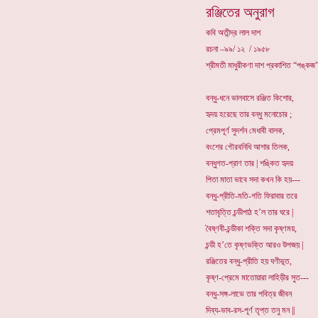
রঞ্জিতের অনুরাগ
কবি অতীন্দ্র লাল দাশ
রচনা –৯৯/ ১২ / ১৯৫৮
শ্রীমতী মাধুরীকণা দাশ প্রকাশিত “পঙ্কজ”
বন্ধু-ধনে ভালবাসে রঞ্জিত কিশোর,
হৃদয় হরেছে তার বন্ধু মনোচোর ;
প্রেমপূর্ণ সুদর্শন মেধাবী বালক,
বংশের গৌরবনিধি আশার তিলক,
বন্ধুগত-প্রাণ তার | শঙ্কিত হৃদয়
পিতা মাতা ভাবে সদা কখন কি হয়---
বন্ধু-প্রীতি-মতি-গতি ফিরাবার তরে
শতাবৃত্তি চন্ডীপাঠ হ’ল তার ঘরে |
বৈষ্ণবী-চন্ডীকা শক্তি সদা কৃষ্ণময়,
চন্ডী হ’তে কৃষ্ণভক্তি আরও উপজয় |
রঞ্জিতের বন্ধু-প্রীতি হয় ঘণীভূত,
কৃষ্ণ-প্রেমে মাতোয়ারা লাহিড়ীর সুত---
বন্ধু-সঙ্গ-লাভে তার পবিত্র জীবন
দিব্য-ভাব-রস-পূর্ণ তৃপ্ত তনু মন ||