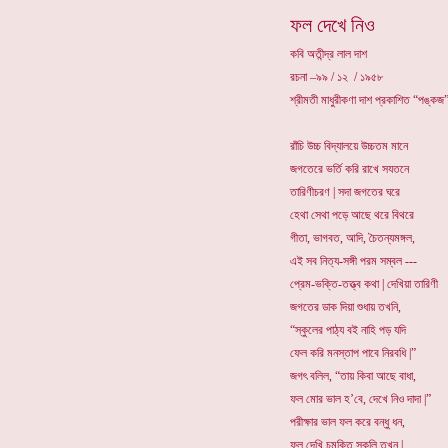
ফল দেখে নিও
কবি অতীন্দ্র লাল দাশ
রচনা –৯৯ / ১২ / ১৯৫৮
শ্রীমতী মাধুরীকণা দাশ প্রকাশিত “পঙ্কজ”
রাঁচি উচ্চ বিদ্যালয়ে উচ্চতম মানে
জগতেরে ভর্তি করি রাখে সযতনে
তারিণীচরণ | সদা জগতের ঘরে
হেথা সেথা পড়ে আছে থরে বিথরে
গীতা, ভাগবত, আদি, চৈতন্যমঙ্গল,
এই সব নিত্য-সঙ্গী পরম সম্বল ---
প্রেম-ভক্তি-তত্ত্ব কথা | দেখিয়া তারিণী
জগতের ডাক দিয়া শুধায় তখনি,
“স্কুলের পাঠ্য বই নাহি পড় যদি
ফেল করি মনস্তাপ পাবে নিরবধি |”
জগৎ বলিল, “তায় কিবা আছে বাধা,
ফল মোর ভাল হ’বে, দেখে নিও দাদা |”
পরীক্ষার ভাল ফল করে বন্ধু ধন,
ফল দেখি চমকিত সকলি তখন |