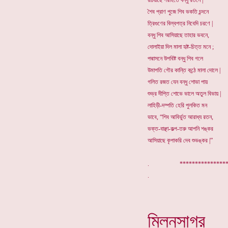
রচিয়াছে পরাইতে বন্ধু রতনে |
শৈব প্রাণ পুজে শিব ভকতি চন্দনে
ত্রিগুণের বিল্বপত্র নিবেদি চরণে |
বন্ধু শিব আসিয়াছে তাহার ভবনে,
দোলাইয়া দিল মালা হৃষ্ট-চিত্ত মনে ;
পদ্মাসনে উপবিষ্ট বন্ধু শিব গলে
উমাপতি গৌর কান্তি কন্ঠে মালা দোলে |
গলিত রজত যেন বন্ধু শোভা পায়
শুভ্র দীপ্তি শোভে ভালে অতুল বিভায় |
লাহিড়ী-দম্পতি হেরি পুলকিত মন
ভাবে, “শিব আবির্ভুত আরাধ্য রতন,
ভক্ত-বাঞ্ছা-কল্প-তরু আপনি শঙ্কর
আসিয়াছে কৃপাকরি দেব শুভঙ্কর |”
. *********
মিলনসাগর