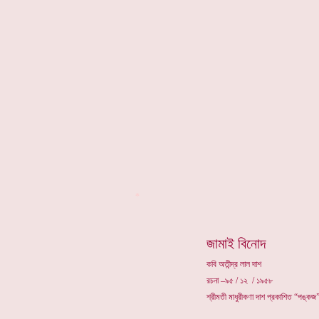
*
জামাই বিনোদ
কবি অতীন্দ্র লাল দাশ
রচনা –৯৫ / ১২ / ১৯৫৮
শ্রীমতী মাধুরীকণা দাশ প্রকাশিত “পঙ্কজ”