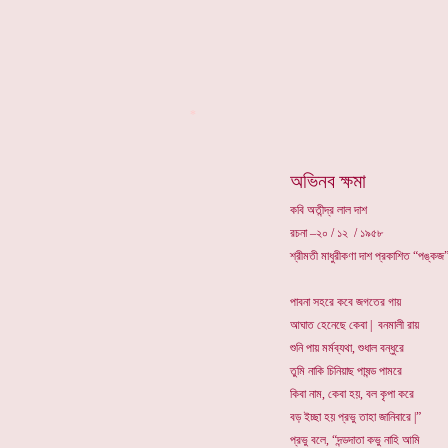
*
অভিনব ক্ষমা
কবি অতীন্দ্র লাল দাশ
রচনা –২০ / ১২ / ১৯৫৮
শ্রীমতী মাধুরীকণা দাশ প্রকাশিত “পঙ্কজ”
পাবনা সহরে কবে জগতের গায়
আঘাত হেনেছে কেবা | বনমালী রায়
শুনি পায় মর্মব্যথা, শুধাল বন্ধুরে
তুমি নাকি চিনিয়াছ পাষন্ড পামরে
কিবা নাম, কেবা হয়, বল কৃপা করে
বড় ইচ্ছা হয় প্রভু তাহা জানিবারে |”
প্রভু বলে, “দন্ডদাতা কভু নাহি আমি