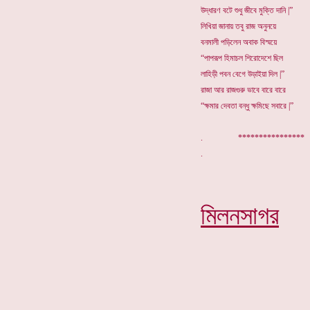
উদ্ধারণ বটে শুধু জীবে মুক্তি দানি |”
লিখিয়া জানায় তবু রাজ অনুনয়ে
বনমালী পড়িলেন অবাক বিস্ময়ে
“পাপরূপ হিমাচল শিরোদেশে ছিল
লাহিড়ী পবন বেগে উড়াইয়া দিল |”
রাজা আর রাজগুরু ভাবে বারে বারে
“ক্ষমার দেবতা বন্ধু ক্ষমিছে সবারে |”
. *********
মিলনসাগর