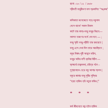
রচনা –২০ / ১২ / ১৯৫৮
শ্রীমতী মাধুরীকণা দাশ প্রকাশিত “পঙ্কজ”
কলিকাতা কলেজেতে পড়ে বকুলাল
মেসে থাকে! সকাল বিকাল
কাটে তার বাল্য-বন্ধু বন্ধুর বিরহে---
নবাগত তরুণের মর্মে যেন দহে --- ;
বন্ধু স্মৃতি বন্ধু-প্রীতি তার হৃদয়েতে |
বন্ধু এসে দেখা দিল তারে আচম্বিতে ;
বকুর বিষাদ-পুরী আনন্দে ভরিল,
বন্ধুর অমিয় বাণী ধ্বনিয়া উঠিল ---
ব্রহ্মচর্য-তত্ত্বকথা, চরিত্র গঠন –
পুণ্যালোকে হেরে বকু আশার স্বপন |
বকুরে জানায় বন্ধু সুধীর সুস্থির
“হয়ত হাকিম হবি নতুবা ফকির |”
* * *
কর্ম জীবনেতে বকু হইল হাকিম