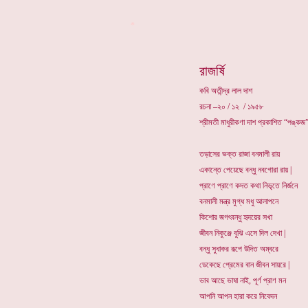
*
রাজর্ষি
কবি অতীন্দ্র লাল দাশ
রচনা –২০ / ১২ / ১৯৫৮
শ্রীমতী মাধুরীকণা দাশ প্রকাশিত “পঙ্কজ”
তড়াসের ভক্ত রাজা বনমালী রায়
একান্তে পেয়েছে বন্ধু নবগোরা রায় |
প্রাণে প্রাণে কদত কথা নিভৃতে নির্জনে
বনমালী মন্ত্র মুগ্ধ মধু আলাপনে
কিশোর জগৎবন্ধু হৃদয়ের সখা
জীবন নিকুঞ্জে বুঝি এসে দিল দেখা |
বন্ধু সুধাকর রূপে উদিত অম্বরে
ডেকেছে প্রেমের বান জীবন সায়রে |
ভাব আছে ভাষা নাই, পূর্ণ প্রাণ মন
আপনি আপন হারা করে নিবেদন