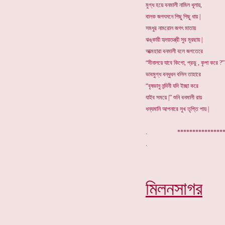
মুগ্ধ হয়ে বনমালী নামিল ধূলায়,
বালক জগৎসনে পিছু পিছু ধায় |
সমধুর নামরোল জগৎ মাতায়
ঝঙ্কারী হৃদয়তন্ত্রী সুর মূরছায় |
আত্মহারা বনমালী বলে জগতেরে
“দীনালয়ে যাবে কিগো, প্রভু , কৃপা করে ?”
ভাবমুগ্ধ বন্ধুধন বলিল তাহারে
“বৃষভানু নন্দিনী যদি ইচ্ছা করে
যাইব সময়ে |” শুনি বনমালী রায়
ধন্যমানি আপনারে সুখ তৃপ্তি পায় |
. *********
মিলনসাগর