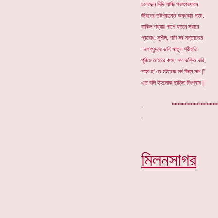
চলেছেন দিদি আজি পরাৎপরধামে
জীবনের তটপ্রান্তে অন্ধকার নামে,
ডাকিল শয্যার পাশে যতনে সবারে
প্রবোধ, সুশীল, শশি সর্ব সন্তানেরে
“জগৎসুন্দরে ভাবি মাতুল শ্রীহরি
পূজিও তাহারে বৎস, সদা ভক্তি ভরি,
তাহা হ’তে হইবেক সর্ব বিঘ্ন নাশ |”
এত বলি ইহলোক ছাড়িলা নিঃশ্বাস ||
. *********
মিলনসাগর