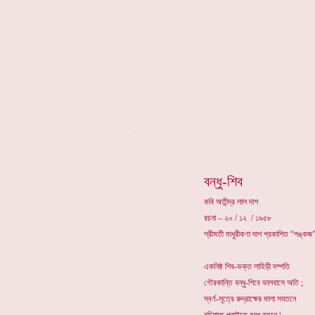
*
বন্ধু-শিব
কবি অতীন্দ্র লাল দাশ
রচনা – ২০ / ১২ / ১৯৫৮
শ্রীমতী মাধুরীকণা দাশ প্রকাশিত “পঙ্কজ”
একনিষ্ঠ শিব-ভক্ত লাহিড়ী দম্পতি
গৌরকান্তি বন্ধু-শিবে ভালবাসে অতি ;
স্বর্ণ-সূত্রে রুদ্রাক্ষের মালা সযতনে