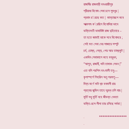
রাজর্ষির রাজবাড়ী বনওয়ারীপুর
শ্রীরাধা বিনোদ সেবা চলে সুমধুর |
প্রবাদ র’য়েছে কত | কান্তারূপে কবে
আত্মসাৎ ক’রেছিল বিনোদিয়া ভাবে
ভক্তিমতী ভাবাবিষ্টা রাজ দুহিতারে –
তা হতে জামাই ডাকে সবে বিনোদরে ;
সেই মত সেবা দেয় সাজায়ে সম্পুট
চর্ব, চোষ্য, লেহ্য, পেয় আর তাম্রকুট |
একদিন সেবাকালে কহে বন্ধুধন,
“আসুন, রাজর্ষি, শুনি তামাক সেবন |”
এত বলি পরশিল বন-মালী তনু---
কৃপাস্পর্শে শিহরিল অনু পরমাণু---
দিব্য কর্ণে শুনি শব্দ বনমালী রায়
প্রত্যয় জন্মিল তাহে দ্বন্দ্ব চলি যায় |
মূর্তি শুধু মূর্তি নহে জীবন্ত দেবতা
ভক্তি-রসে লীলা তার চলিছে সর্বথা |
. *********