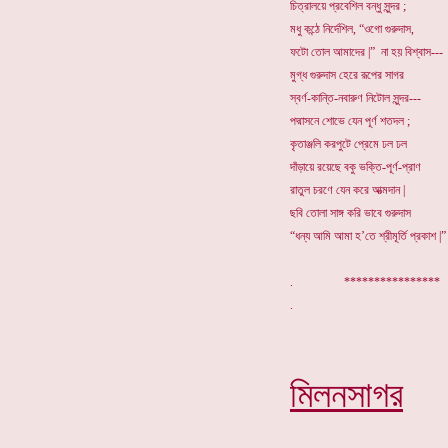
চিত্রালয়ে প্রবেশিল বন্ধু সুন্দর ;
মধু কন্ঠে নির্দেশিল, “ওগো গুরুদাস,
ফটো তোল আমাদের |” না হয় বিশ্বাস---
মুগ্ধ গুরুদাস হেরে রূপের সাগর
স্বর্ণ-কান্তি-নবারুণ নিটোল সুন্দর---
পদ্মাসনে শোভে যেন পূর্ণ শতদল ;
কৃতাঞ্জলি করপুটে প্রেমে ঢল ঢল
দাঁড়ায়ে রয়েছে বকু ভক্তি-পূর্ণ-প্রাণ
রাতুল চরণে যেন করে আত্মদান |
ছবি তোলা সাঙ্গ করি ভাবে গুরুদাস
“ধন্য আমি আমা হ’তে শ্রীমূর্তি প্রকাশ |”
. *********
মিলনসাগর