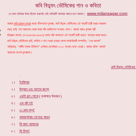
কবি বিদ্যুৎ ভৌমিকের গান ও কবিতা
www.milansagar.com
যে কোন কবিতার উপর ক্লিক করলেই সেই কবিতাটি আপনার সামনে চলে আসবে।
আমরা
কবি রাজেশ দত্তর
কাছে ভীষণভাবে কৃতজ্ঞ, কবি বিদ্যুৎ ভৌমিকের এই পাতাটি তৈরী করার সবরকম
তথ্য, ছবি, গান আমাদের দেবার জন্য তাঁর ব্যক্তিগত সংগ্রহ থেকে। আমরা আরও কৃতজ্ঞ শ্রী
চিররঞ্জন পালের (
+
৯১৯৪৩৪৫১৬৮৯৮) কাছে তাঁর নানাভাবে এই পাতাটি তৈরী করতে সাহায্য করার জন্য।
কবি বিদ্যুৎ ভৌমিকের ছবি, কবিতা ও গান নেওয়া হয়েছে স্বপন দাসাধিকারী সম্পাদিত, "এবং জলার্ক"
পত্রিকার, "সঙ্গীত সমাজ ইতিহাস" এপ্রিল-সেপ্টেম্বর ২০১০ সংখ্যা থেকে নেওয়া। আমরা তাঁকে জানাই
আমাদের অশেষ কৃতজ্ঞতা।
কবি
বিদ্যুৎ ভৌমিকের
প
.
১।
ইনকিলাব
২।
উন্নয়ন এবং ভাতের জন্যে
৩।
একটা গল্প শোনো
( ভ্যালারে উন্নয়ন )
৪।
এক যদি হই
৫।
এ কোন যুদ্ধ!
৬।
কামারশালায় লেগেছে আগুন
৭।
কি জাত আমাদের
৮।
কি বিপদ!