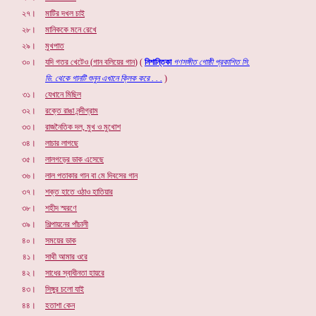
২৭।
মাটির দখল চাই
২৮।
মানিককে মনে রেখে
২৯।
মুখপাত
৩০।
যদি গতর খেটেও (
গান বলিয়ের গান
)
(
নিশান্তিকা
গণসঙ্গীত গোষ্ঠী প্রকাশিত সি.
ডি. থেকে
গানটি শুনুন এখানে ক্লিক করে . .
.
)
৩১।
যেখানে মিছিল
৩২।
রক্তে রাঙা নন্দীগ্রাম
৩৩।
রাজনৈতিক দল, মুখ ও মুখোশ
৩৪।
লাচার লাগছে
৩৫।
লালগড়ের ডাক এসেছে
৩৬।
লাল পতাকার গান বা মে দিবসের গান
৩৭।
শক্ত হাতে ওঠাও হাতিয়ার
৩৮।
শহীদ স্মরণে
৩৯।
শিল্পায়নের পাঁচালী
৪০।
সময়ের ডাক
৪১।
সাথী আমার ওরে
৪২।
সাধের স্বাধীনতা হায়রে
৪৩।
সিঙ্গুর চলো যাই
৪৪।
হতাশা কেন