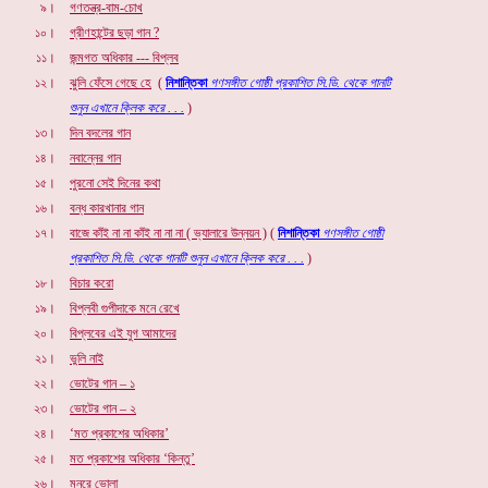
৯।
গণতন্ত্র-বাম-চোখ
১০।
গ্রীণহান্টের ছড়া গান ?
১১।
জন্মগত অধিকার --- বিপ্লব
১২।
ঝুলি ফেঁসে গেছে হে
(
নিশান্তিকা
গণসঙ্গীত গোষ্ঠী প্রকাশিত সি.ডি.
থেকে গানটি
শুনুন এখানে ক্লিক করে . . .
)
১৩।
দিন বদলের গান
১৪।
নবান্নের গান
১৫।
পুরনো সেই দিনের কথা
১৬।
বন্ধ কারখানার গান
১৭।
বাজে কাঁই না না কাঁই না না না ( ভ্যালারে উন্নয়ন )
(
নিশান্তিকা
গণসঙ্গীত গোষ্ঠী
প্রকাশিত সি.ডি. থেকে গানটি শুনুন এখানে ক্লিক করে . . .
)
১৮।
বিচার করো
১৯।
বিপ্লবী গুপীদাকে মনে রেখে
২০।
বিপ্লবের এই যুগ আমাদের
২১।
ভুলি নাই
২২।
ভোটের গান – ১
২৩।
ভোটের গান –
২
২৪।
‘মত প্রকাশের অধিকার’
২৫।
মত প্রকাশের অধিকার ‘কিন্তু’
২৬।
মনরে ভোলা