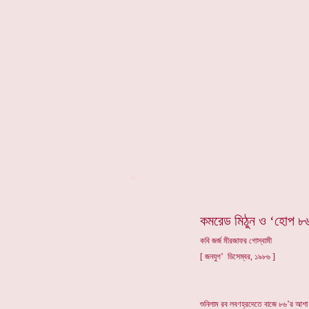
*
কমরেড মিঠুন ও ‘হোপ ৮
কবি জর্জ মীরজাফর গোস্বামী
[ জনযুগ’ ডিসেম্বর, ১৯৮৬ ]
শুনিলাম রব লবণহ্রদেতে বাজে ৮৬’র আশা