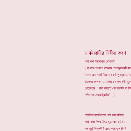
*
মার্কসবাদীর নির্বীজ করণ
কবি জর্জ মীরজাফর গোস্বামী
[ সংবাদে প্রকাশ রাজ্যের “স্বাস্থ্যমন্ত্রী রা
থেকে এক কোটি টাকার একটি পুরস্কার প
রাজ্যের ৩ লক্ষ ৭১ হাজার ১০ জন নারী-পুর
পেয়েছেন । সারা ভারতে ভেসেকটমি বা টিউব
পশ্চিমবঙ্গ এখন দ্বিতীয়” ! ]
মার্কসের ক্যাপিটালে যেই কথা নাইরে
সেই কথা শিখে নিতে ম্যালথাস চাইরে ।
বামফ্রন্ট বিপ্লবী ! এতে আর ভুল কি ?