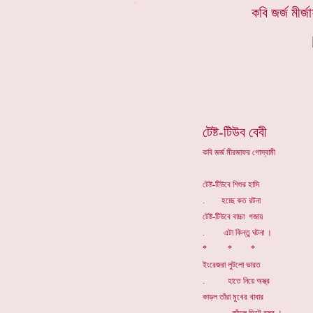
*
কবি জর্জ মীর্
টেষ্ট-টিউব বেবী
কবি জর্জ মীরজাফর গোস্বামী
টেষ্ট-টিউবে শিশুর হাসি
. হচ্ছে কত রটনা
টেষ্ট-টিউবে বাচ্চা গজায়
. এটা কিন্তু ঘটনা ।
* * *
ইংরেজরা লুটলো ভারত
. হাতে নিয়ে অস্ত্র
কাড়ল তাঁরা মুখের খাবার