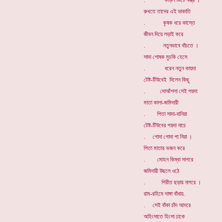
. কাঁড়ল ভিটে বস্ত্র ।
রুখতে তাদের এই ডাকাতি
. কৃষক ধরে কাস্তে
জীবন দিয়ে লড়াই করে
. নতুনভাবে বাঁচতে ।
সাদা শোষক মুচকি হেসে
. ধরেন নতুন কায়দা
টেষ্ট-টিউবেই দিলেন কিছু
. দোআঁশলা সেই পয়দা
মাতা কালা-জমিদারী
. পিতা সাদা-বানিয়া
টেষ্ট-টিউবের পয়দা নাচে
. গোদা গোদা পা নিয়া ।
পিতা মাতার ভজন করে
. মোহন কিম্বা সাগরে
জমিদারী উছলে ওঠে
. পিরীত ছড়ায় নাগরে ।
রাম-রহিমে দাঙ্গা বাঁধায়.
. সেই বাঁকা চাঁদ আদরে
অহিংসাতে হিংসা ঢাকে