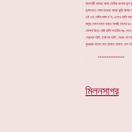
বামপন্থী হাসছে আহা ভোটার গুলোয় ভুল খ
ভূপালেতে লোক মরেছে নাচ্ছে ভুড়ি নাচ্ছে 
এই তো সেদিন দাঙ্গা হ’ল, এতেও হাসি পাচ্
মানুষ কেমন রক্ত ব্যাচে হাসছি তাদের ঢঙ
মোল্লা উড়ে খোট্টা হাসি সংহতির রঙ মেখ
প্রেমের হাসি, ত্যাগের হাসি ; সহজ তো ন
যুবরাজে হাসেন কত হাসতে হাসতে দেশ গড
. *************
মিলনসাগর