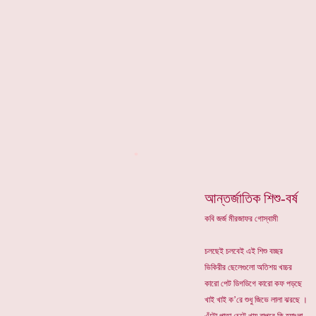
*
আন্তর্জাতিক শিশু-বর্ষ
কবি জর্জ মীরজাফর গোস্বামী
চলছেই চলবেই এই শিশু বচ্ছর
ভিকিরীর ছেলেগুলো অতিশয় খচ্চর
কারো পেট ডিগডিগে কারো কফ পড়ছে
খাই খাই ক’রে শুধু জিভে লালা ঝরছে ।