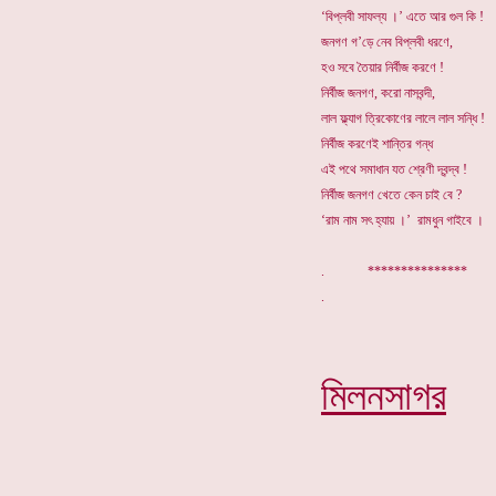
‘বিপ্লবী সাফল্য ।’ এতে আর গুল কি !
জনগণ গ’ড়ে নেব বিপ্লবী ধরণে,
হও সবে তৈয়ার নির্বীজ করণে !
নির্বীজ জনগণ, করো নাসবন্দী,
লাল ফ্ল্যাগ ত্রিকোণের লালে লাল সন্ধি !
নির্বীজ করণেই শান্তির গন্ধ
এই পথে সমাধান যত শ্রেণী দ্বন্দ্ব !
নির্বীজ জনগণ খেতে কেন চাই বে ?
‘রাম নাম সৎ হ্যায় ।’ রামধুন গাইবে ।
. ***************
মিলনসাগর