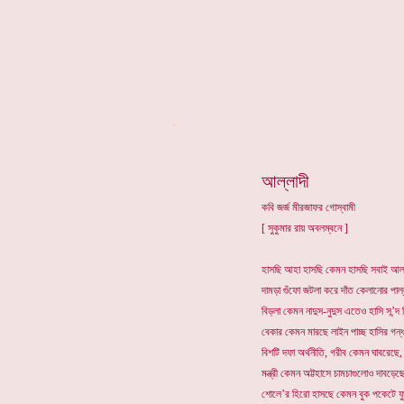
*
আল্লাদী
কবি জর্জ মীরজাফর গোস্বামী
[ সুকুমার রায় অবলম্বনে ]
হাসছি আহা হাসছি কেমন হাসছি সবাই আল্
দামড়া গুঁফো জটলা করে দাঁত কেলানোর পাল
বিড়লা কেমন নাদুস-নুদুস এতেও হাসি স’ন্দ 
বেকার কেমন মারছে লাইন পাচ্ছ হাসির গন্
বিশটি দফা অর্থনীতি, গরীব কেমন ঘাবরেছে,
মন্ত্রী কেমন অট্টহাসে চামচাগুলোও দাবড়ে
শোলে’র হিরো হাসছে কেমন বুক পকেটে ফুল