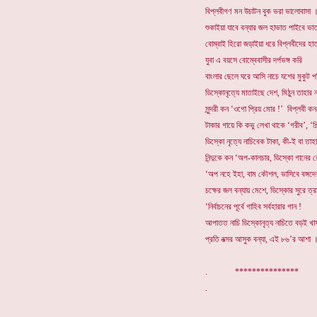
বিপ্লবীগণ মন উচাটন বুক ভরা ভালোবাসা 
শুকাইয়া যাবে বন্যার জল হাভাত পাইবে ভা
বোম্বাই হিরো জড়াইয়া ধরে বিপ্লবীদের হ
যুবা এ বয়সে বোম্বেবাসীর দর্পভঙ্গ করি
বাংলার ছেলে ঘরে আসি নাচে যশের মুকুট প
ডিস্কোনৃত্যে মাতাইছে দেশ, মিঠুন তাহার
সুন্দরী কন ‘ওগো প্রিয় মোর !’ বিপ্লবী 
টাকার গায়ে কি কভু লেখা থাকে ‘গরীব’, ‘শি
ডিস্কো নৃত্যে নাচিবেক টাকা, কী-ই বা তাহা
নিন্দুকে কন ‘অপ-কালচার, ডিস্কো গানের 
‘অপ নহে ইহা, বাম কৌশল, ভাসিবে বঙ্গদে
চক্ষের জল বন্যায় মেশে, ডিস্কোর সুরে ত্র
‘নির্বাচনের পূর্বে গাহিব সর্বহারার গান !
আপাতত নাচি ডিস্কোনৃত্য নাচিতে বড়ই খ
প্রতি বত্সর আসুক বন্যা, এই ৮৬’র আশা 
. *************