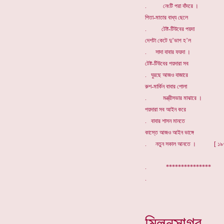
. নেংটি পরা বাঁদরে ।
পিতা-মাতার বাধ্য ছেলে
. টেষ্ট-টিউবের পয়দা
দেশটা কেটে দু’ভাগ হ’ল
. সাদা বাবার ফয়দা ।
টেষ্ট-টিউবের পয়দারা সব
. ঘুরছে আজও বাজারে
রুশ-মার্কিন বাবার পোলা
. মন্ত্রীসভার মাঝারে ।
পয়দারা সব আইন করে
. বাবার শাসন মানতে
কাস্তে আজও আইন ভাঙ্গে
. নতুন সকাল আনতে । [ ১৯
. ***************
মিলনসাগর