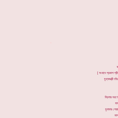
*
ক
[ সংবাদে প্রকাশ শ্রী
মুখ্যমন্ত্রী ত
বিড়লা
মা
মুনাফার 
মা