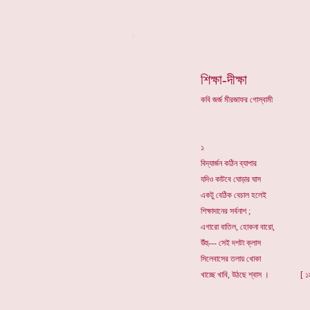
*
শিক্ষা-দীক্ষা
কবি জর্জ মীরজাফর গোস্বামী
১
বিদ্যার্জন কঠিন ব্যাপার
যদিও কাটবে ঘোড়ার ঘাস
একটু বেঠিক বেচাল হলেই
শিক্ষাদানের সর্বনাশ ;
এগারো বাতিল, হোকনা বারো,
উঁহু--- সেই দশটা ক্লাস
সিলেবাসের তলায় খোকা
খাচ্ছে খাবি, উঠছে শ্বাস । [ ১