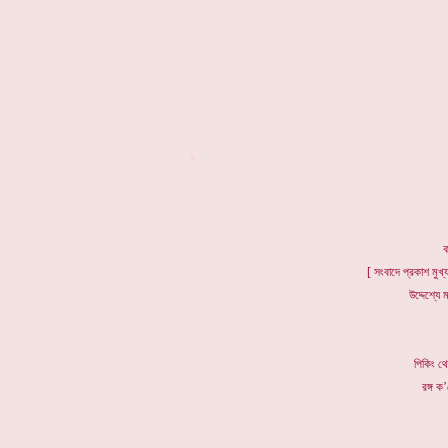
*
ক
[ সংবাদে প্রকাশ মুখ্য
উদ্দেশ্যে 
পিকিং থ
রঙ্গ ক’