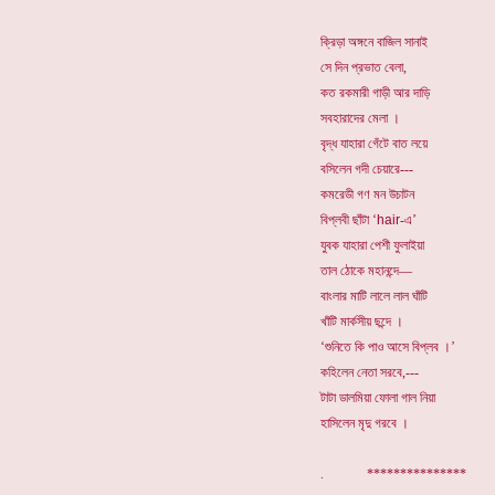
ক্রিড়া অঙ্গনে বাজিল সানাই
সে দিন প্রভাত বেলা,
কত রকমারী গাড়ী আর দাড়ি
সবহারাদের মেলা ।
বৃদ্ধ যাহারা গেঁটে বাত লয়ে
বসিলেন গদী চেয়ারে---
কমরেডী গণ মন উচাটন
বিপ্লবী ছাঁটা ‘
hair
-এ’
যুবক যাহারা পেশী ফুলাইয়া
তাল ঠোকে মহানন্দে—
বাংলার মাটি লালে লাল ঘাঁটি
খাঁটি মার্কসীয় ছন্দে ।
‘শুনিতে কি পাও আসে বিপ্লব ।’
কহিলেন নেতা সরবে,---
টাটা ডালমিয়া ফোলা গাল নিয়া
হাসিলেন মৃদু গরবে ।
. *************