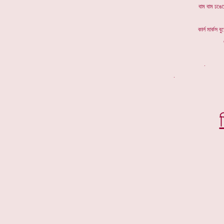
বাম বা
কার্ল মার্ক
. *