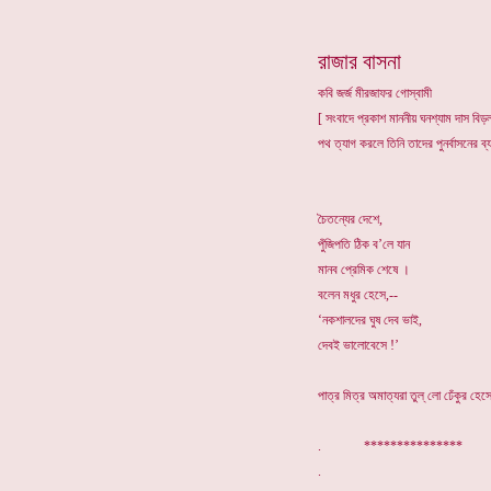
রাজার বাসনা
কবি জর্জ মীরজাফর গোস্বামী
[ সংবাদে প্রকাশ মাননীয় ঘনশ্যাম দাস বিড
পথ ত্যাগ করলে তিনি তাদের পুনর্বাসনের ব
চৈতন্যের দেশে,
পুঁজিপতি ঠিক ব’লে যান
মানব প্রেমিক শেষে ।
বলেন মধুর হেসে,--
‘নকশালদের ঘুষ দেব ভাই,
দেবই ভালোবেসে !’
পাত্র মিত্র অমাত্যরা তুল্ লো ঢেঁকুর হেস
. ***************