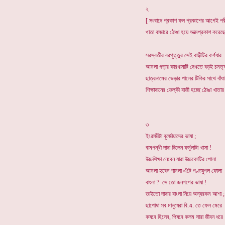
২
[ সংবাদে প্রকাশ ফল প্রকাশের আগেই পরী
খাতা বাজারে ঠোঙা হয়ে আত্মপ্রকাশ করেছ
সরস্বতীর বরপুত্তুর সেই বাড়ীটির কর্ণধার
আমলা গড়ার কারখানাটি দেখতে বড়ই চমত্
ছাত্রনামের ভেড়ার পালের টিকির সাথে বাঁধা
শিক্ষাদানের ভেল্কী বাজী হচ্ছে ঠোঙ
৩
ইংরাজীটা বুর্জোয়াদের ভাষা ;
বামপন্থী দাদা দিলেন ফর্মূলাটা খাসা !
উচ্চশিক্ষা নেবেন যারা উচ্চকোটির পোলা
আমলা হবেন শামলা এঁটে গণ্ডযুগল ফোলা
বাংলা ? সে তো জনগণের ভাষা !
তাইতো দাদার বাংলা নিয়ে অন্যরকম আশা ;
ছাপোষা সব মানুষেরা বি.এ. তে ফেল মেরে
কষবে হিসেব, পিষবে কলম সারা জীবন ধরে