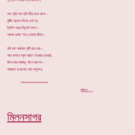
তৃপ্তির ঈশারায় বন্ধ দু-চোখ।
কত স্মৃতি কত ছবি ভীড় করে আসে –
বৃষ্টির শব্দেতে ভিজে ওঠে মন,
টুপটাপ শব্দের হিন্দোল ভাসে –
আমার দুবাহু ‘পরে তোমার জীবন।
যদি রাত সারারাত বৃষ্টি ঝরে যায় –
আর বাগানে বকুল ঘ্রাণে হাওয়ায় হাওয়ায়,
মিশে যায় সবকিছু মিশে যায় সব –
সারারাত দু-জনের বোধ অনুভব॥
. ***************
.
সূচিতে . . .
মিলনসাগর