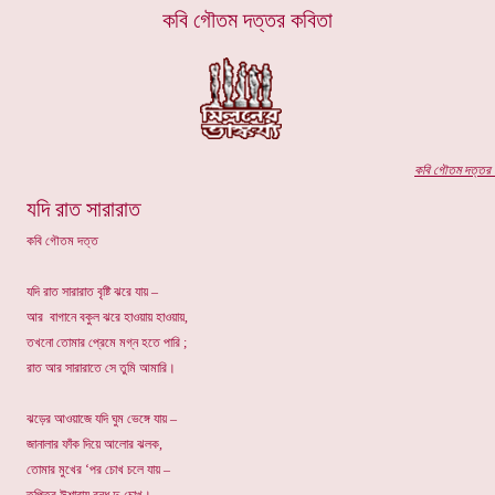
কবি
গৌতম দত্তর
কবিতা
কবি
গৌতম দত্তর
প
যদি রাত সারারাত
কবি গৌতম দত্ত
যদি রাত সারারাত বৃষ্টি ঝরে যায় –
আর বাগানে বকুল ঝরে হাওয়ায় হাওয়ায়,
তখনো তোমার প্রেমে মগ্ন হতে পারি ;
রাত আর সারারাতে সে তুমি আমারি।
ঝড়ের আওয়াজে যদি ঘুম ভেঙ্গে যায় –
জানালার ফাঁক দিয়ে আলোর ঝলক,
তোমার মুখের ‘পর চোখ চলে যায় –