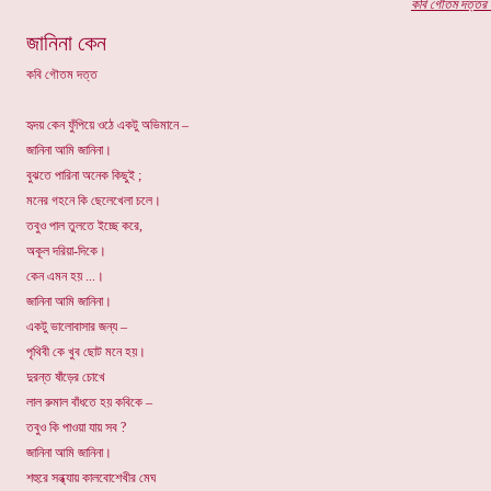
কবি
গৌতম দত্তর
প
জানিনা কেন
কবি গৌতম দত্ত
হৃদয় কেন ফুঁপিয়ে ওঠে একটু অভিমানে –
জানিনা আমি জানিনা।
বুঝতে পারিনা অনেক কিছুই ;
মনের গহনে কি ছেলেখেলা চলে।
তবুও পাল তুলতে ইচ্ছে করে,
অকূল দরিয়া-দিকে।
কেন এমন হয় ...।
জানিনা আমি জানিনা।
একটু ভালোবাসার জন্য –
পৃথিবী কে খুব ছোট মনে হয়।
দুরন্ত ষাঁড়ের চোখে
লাল রুমাল বাঁধতে হয় কবিকে –
তবুও কি পাওয়া যায় সব ?
জানিনা আমি জানিনা।
শহুরে সন্ধ্যায় কালবোশেখীর মেঘ