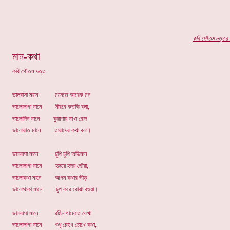
কবি
গৌতম দত্তর
প
মান-কথা
কবি গৌতম দত্ত
ভালবাসা মানে মনেতে আরেক মন
ভালোলাগা মানে নীরবে কতকি বলা;
ভালোদিন মানে কুয়াশায় মাখা রোদ
ভালোরাত মানে তারাদের কথা বলা।
ভালবাসা মানে চুপি চুপি অভিমান -
ভালোলাগা মানে হৃদয়ে হৃদয় ছোঁয়া;
ভালোকথা মানে আপন কথার ভীড়
ভালোথাকা মানে চুপ করে বোঝা বওয়া।
ভালবাসা মানে রঙিন খামেতে লেখা
ভালোলাগা মানে শুধু চোখে চোখে কথা;