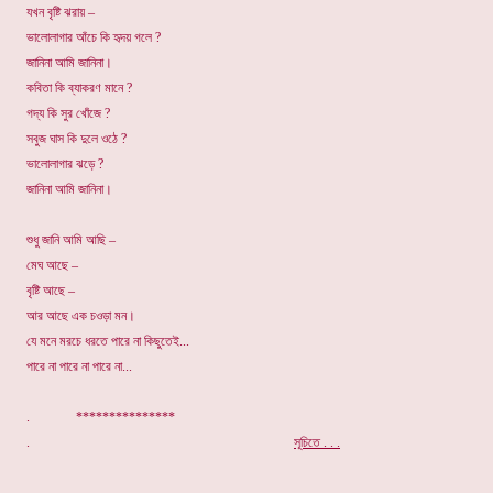
যখন বৃষ্টি ঝরায় –
ভালোলাগার আঁচে কি হৃদয় গলে ?
জানিনা আমি জানিনা।
কবিতা কি ব্যাকরণ মানে ?
গদ্য কি সুর খোঁজে ?
সবুজ ঘাস কি দুলে ওঠে ?
ভালোলাগার ঝড়ে ?
জানিনা আমি জানিনা।
শুধু জানি আমি আছি –
মেঘ আছে –
বৃষ্টি আছে –
আর আছে এক চওড়া মন।
যে মনে মরচে ধরতে পারে না কিছুতেই...
পারে না পারে না পারে না...
. ***************
.
সূচিতে . . .