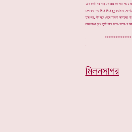
যাবে সেই সব গান, তোমার সে সারা গায়ে ঢ
দেব কত শত মিঠে মিঠে চুমু তোমার সে 
তারপরে, দিন যবে দেবে আলো আমাদের গা
লজ্জা রাঙা মুখে তুমি যাবে চলে ফেলে যে আ
. **************
মিলনসাগর