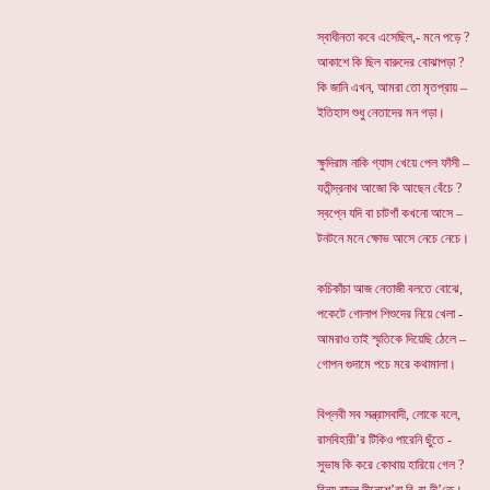
স্বাধীনতা কবে এসেছিল,- মনে পড়ে ?
আকাশে কি ছিল বারুদের বোঝাপড়া ?
কি জানি এখন, আমরা তো মৃতপ্রায় –
ইতিহাস শুধু নেতাদের মন গড়া।
ক্ষুদিরাম নাকি গ্যাস খেয়ে পেল ফাঁসী –
যতীন্দ্রনাথ আজো কি আছেন বেঁচে ?
স্বপ্নে যদি বা চাটগাঁ কখনো আসে –
টনটনে মনে ক্ষোভ আসে নেচে নেচে।
কচিকাঁচা আজ নেতাজী বলতে বোঝে,
পকেটে গোলাপ শিশুদের নিয়ে খেলা -
আমরাও তাই স্মৃতিকে দিয়েছি ঠেলে –
গোপন গুদামে পচে মরে কথামালা।
বিপ্লবী সব সন্ত্রাসবাদী, লোকে বলে,
রাসবিহারী’র টিকিও পারেনি ছুঁতে -
সুভাষ কি করে কোথায় হারিয়ে গেল ?