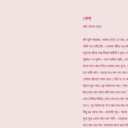
*
খেলা
কবি গৌতম দত্ত
যদি তুমি সারারাত, আমার হাতে’তে হাত, 
আমি তবে চাইবোই - তোমার শরীরে শুধু 
বকুলের ঝাঁঝে ভরা কিম্বা কামিনী’র ফুলে ম
সুরভিত সে সুবাস। তখন ভাসিব আমি, নেশ
কাকে বলে জেনে গিয়ে তোমার নরম বুকে, 
হবে বাকি রাত। আরো হবে কত শত কথা ব
তোমার কাঁধেতে মাথা রেখে। চাঁদে’র সে 
জ্বলে ডুবে যাবে, দূর আকাশের গায়। পাখা
উড়ে যাবে রাত জাগা পাখী ডানা মেলে হায় ! 
চোখে ইকিড় মিকিড় খেলা শেষ হবে রাত পা
হলে। পূব আকাশের গা’য় শুরু হয়ে যাবে 
কিছু রঙ আছে তার - ঝকমকি সুর। আরো
সুরে সুরে ডেকে যাবে কত পাখী – তাহাদের
ভরে যাবে চার পাশ, আমাদের কানে কানে ম