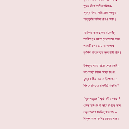
তান্ডব লীলা উড্ডীন গরিয়ান-
স্বপ্ন বিগত, হারিয়েছে বহুদূরে -
অপু দূর্গার হাসিমাখা মুখ ম্লান।
অধিকার আজ ঝান্ডার ঝড়ে উঁচু
স্পর্ধিত মুখ কালো মুখোশেতে ঢাকা ;
পরমাত্মীয় পর হয়ে আসে পথে
কু ঝিক ঝিকে চলে দ্রুতগামী চাকা।
উপলখন্ড হাতে হাতে ফেরে দেখি -
শত-অর্জুন নিবিড় লক্ষ্যে স্থির,
যুদ্ধে হাজির কত না দ্বিপদজন ;
পিছনে কি তবে রাজনীতি গম্ভীর ?
“পুরুষোত্তম” শব্দটা বেঁচে আছে ?
কোন অভিধান কি মানে লিখছে আজ,
নতুন শতকে সবকিছু বদলেছে –
বিপ্লব আজ স্থবির ডাকের সাজ।