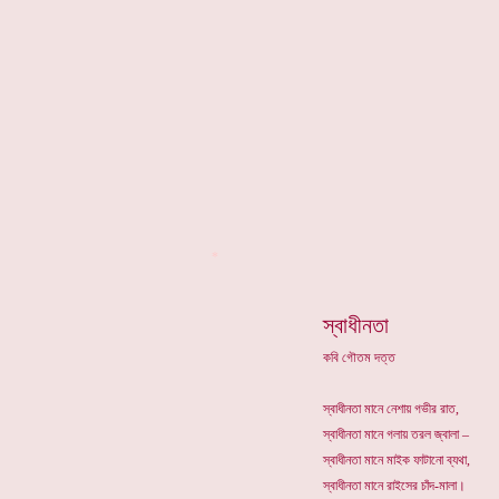
*
স্বাধীনতা
কবি গৌতম দত্ত
স্বাধীনতা মানে নেশায় গভীর রাত,
স্বাধীনতা মানে গলায় তরল জ্বালা –
স্বাধীনতা মানে মাইক ফাটানো ব্যথা,
স্বাধীনতা মানে রাইসের চাঁদ-মালা।