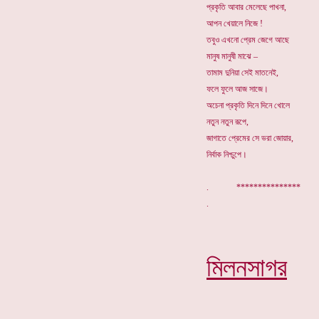
প্রকৃতি আবার মেলেছে পাখনা,
আপন খেয়ালে নিজে !
তবুও এখনো প্রেম জেগে আছে
মানুষ মানুষী মাঝে –
তামাম দুনিয়া সেই মাতনেই,
ফলে ফুলে আজ সাজে।
অচেনা প্রকৃতি দিনে দিনে খোলে
নতুন নতুন রূপে,
জাগাতে প্রেমের সে ভরা জোয়ার,
নির্বাক নিশ্চুপে।
. ***************
মিলনসাগর