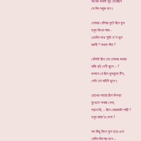
অনেক কথাই সুর বেধেঁছিল
সে দিন সবুজ বনে।
তোমার খোঁপায় ফুটে ছিল ফুল
হলুদ কিংবা সাদা -
এতদিন পরে স্মৃতি হ’ল ভুল
রজনী ? অথবা গাঁদা ?
খোঁপাই ছিল তো তোমার মাথায়
নাকি দুই বেণী ঝুলে – ?
কপালে যে ছিল কুমকুমে টিপ,
সেটা তো যাইনি ভুলে।
চোখের পাতায় ছিল দিগন্ত
মুখেতে সলাজ নেশা,
পরনে কি, – ছিল ডোরাকাটা শাড়ী ?
হলুদ জামা’য় মেশা ?
সব কিছু মিলে ফুল হয়ে এলে
সেদিন কিশোর মনে –