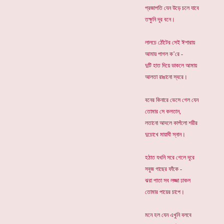
প্রজাপতি যেন উড়ে চলে যাবে
তক্ষুনি দূর বনে।
লালচে ঠোঁটের সেই ঈশারায়
আমায় পাগল ক’রে -
দুটি হাত দিয়ে ডাকলে আমায়
আলতা রাঙানো স্বরে।
বনের কিনারে ভেসে গেল যেন
তোমার সে কলতান,
লতানো আদলে কাপঁলো শরীর
দুচোখে মায়াবী স্নান।
হঠাত যখনি সরে গেলে দূরে
সবুজ গাছের ফাঁকে -
ঝরা পাতা সব লজ্জা ঢাকল
তোমার পায়ের চাপে।
মনে হল যেন এখুনি বলবে