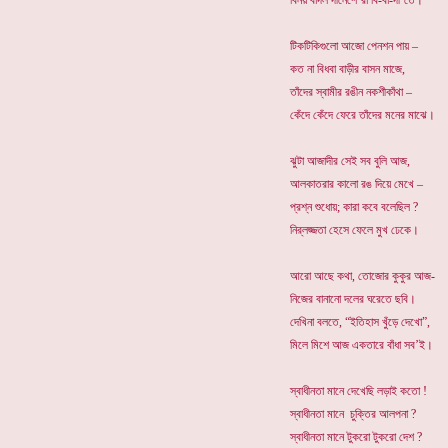
বিনয় বাদল দীনেশে’রা বি-বা-দী’তে।
টিকটিকিগুলো আজো পেনশন পায় –
কত না বিধবা বাড়ীর বাসন মাজে,
তাঁদের স্বামীর রঙীন নকশীকাঁথা –
কেঁদে কেঁদে ফেরে তাঁদের মনের মাঝে।
ঝুটা আজাদীর সেই সব বুলি আজ,
আলকাতরার কালো রঙ দিয়ে মেখে –
প্রশ্ন শুধোয়; কারা কবে বলেছিল ?
নির্‌লজ্জতা হেসে ফেলে মুখ ঢেকে।
আরো আছে কথা, তোজোর কুকুর আজ-
নিজের বানানো দলের ঘরেতে ছবি।
দেখিনা বলতে, “ইতিহাস খুঁড়ে দেখো”,
মিলে মিশে আজ একতারে বাঁধা সব’ই।
স্বাধীনতা মানে দেখেছি লড়াই কতো !
স্বাধীনতা মানে চুক্তির আলপনা ?
স্বাধীনতা মানে টুকরো টুকরো দেশ ?