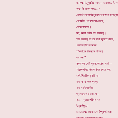
মন যখন উলুধ্বনির গমগমে আওয়াজে দিশেহ
তখন কি চোখে পড়ে - ?
মেয়েটির অপাপবিদ্ধ মনের অজানা আশঙ্ক
বেনারসীর খসখসে আওয়াজে,
ঢেকে যায় সব।
মন, আত্মা, শরীর সব, সবকিছু।
আর সবকিছু ছাপিয়ে মাথা তুলতে থাকে,
প্রবাল দ্বীপের মতো
অধিকারের চিরন্তন লালসা।
সে কার ?
মুক্তমনা সেই পুরুষশ্রেষ্ঠের, নাকি –
আজন্মলালিত পুতুলখেলায় বেড়ে ওঠা,
সেই শিহরিত কুমারী’র।
কত আশা, কত স্বপ্ন,
কত প্রতিশ্রুতির
জ্বলজ্বলে তারাগুলো –
ক্রমে ক্রমে পরিণত হয়
উল্কাপিন্ডে।
চার চোখের চাওয়ার সে ঐশ্বর্যের দাম