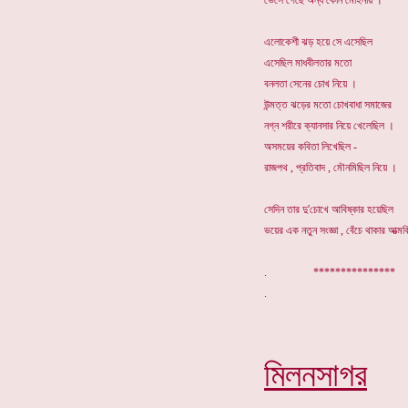
ভেসে গেছে অন্য কোন মোহনায় ।
এলোকেশী ঝড় হয়ে সে এসেছিল
এসেছিল মাধবীলতার মতো
বনলতা সেনের চোখ নিয়ে ।
উন্মত্ত ঝড়ের মতো চোখবাধা সমাজের
নগ্ন শরীরে ক্যানসার নিয়ে খেলেছিল ।
অসময়ের কবিতা লিখেছিল -
রাজপথ , প্রতিবাদ , মৌনমিছিল নিয়ে ।
সেদিন তার দু'চোখে আবিষ্কার হয়েছিল
ভয়ের এক নতুন সংজ্ঞা , বেঁচে থাকার আত্মব
. ***************
মিলনসাগর