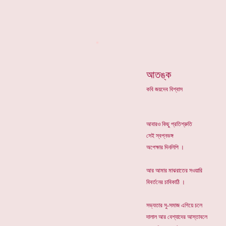
*
আতঙ্ক
কবি জয়দেব বিশ্বাস
আবারও কিছু প্রতিশ্রুতি
সেই স্বপ্নভঙ্গ
অপেক্ষার দিনলিপি ।
আর আমার মাঝরাতের সওয়ারি
বিবর্তনের চাবিকাঠি ।
সভ্যতার সু-সমাজ এগিয়ে চলে
দালাল আর বেশ্যাদের আস্তাবলে