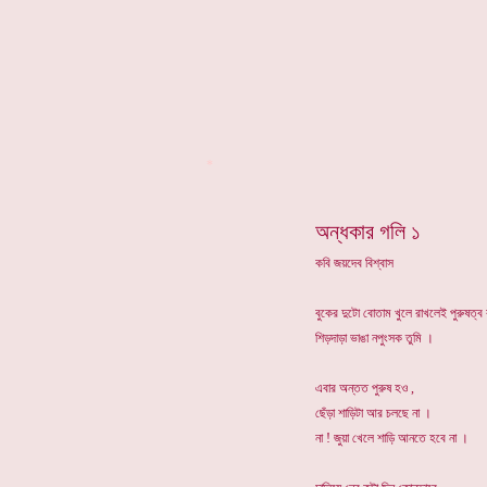
*
অন্ধকার গলি ১
কবি জয়দেব বিশ্বাস
বুকের দুটো বোতাম খুলে রাখলেই পুরুষত্ব ব
শিড়দাড়া ভাঙা নপুংসক তুমি ।
এবার অন্তত পুরুষ হও ,
ছেঁড়া শাড়িটা আর চলছে না ।
না ! জুয়া খেলে শাড়ি আনতে হবে না ।