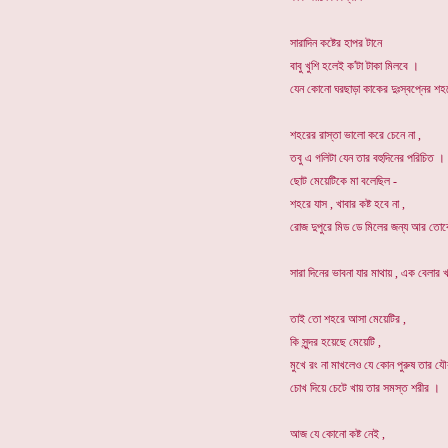
সারাদিন কষ্টের হাপর টানে
বাবু খুশি হলেই ক'টা টাকা মিলবে ।
যেন কোনো ঘরছাড়া কাকের দুঃস্বপ্নের শহ
শহরের রাস্তা ভালো করে চেনে না ,
তবু এ গলিটা যেন তার বহুদিনের পরিচিত ।
ছোট মেয়েটিকে মা বলেছিল -
শহরে যাস , খাবার কষ্ট হবে না ,
রোজ দুপুরে মিড ডে মিলের জন্য আর তোক
সারা দিনের ভাবনা যার মাথায় , এক বেলার 
তাই তো শহরে আসা মেয়েটির ,
কি সুন্দর হয়েছে মেয়েটি ,
মুখে রং না মাখলেও যে কোন পুরুষ তার যৌ
চোখ দিয়ে চেটে খায় তার সমস্ত শরীর ।
আজ যে কোনো কষ্ট নেই ,