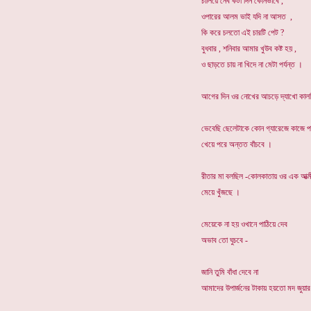
চালিয়ে নেব কটা দিন কোনভাবে ,
ওপারের আলম ভাই যদি না আসত ,
কি করে চলতো এই চারটি পেট ?
বুধবার , শনিবার আমার খুউব কষ্ট হয় ,
ও ছাড়তে চায় না খিদে না মেটা পর্যন্ত ।
আগের দিন ওর নোখের আচড়ে দ্যাখো কাল
ভেবেছি ছেলেটাকে কোন গ্যারেজে কাজে পা
খেয়ে পরে অন্তত বাঁচবে ।
রীতার মা বলছিল -কোলকাতায় ওর এক আত্ম
মেয়ে খুঁজছে ।
মেয়েকে না হয় ওখানে পাঠিয়ে দেব
অভাব তো ঘুচবে -
জানি তুমি বাঁধা দেবে না
আমাদের উপার্জনের টাকায় হয়তো মদ জুয়ার