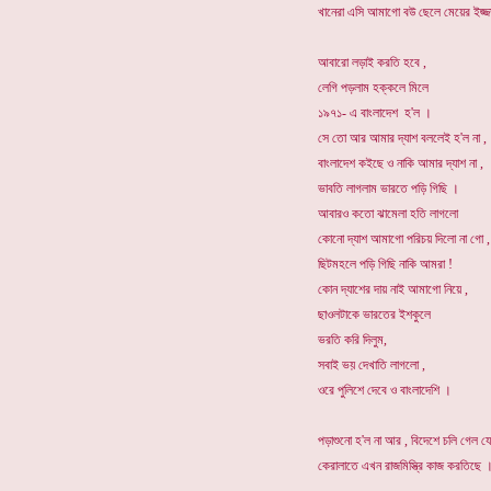
খানেরা এসি আমাগো বউ ছেলে মেয়ের ইজ্জ
আবারো লড়াই করতি হবে ,
লেগি পড়লাম হক্কলে মিলে
১৯৭১- এ বাংলাদেশ হ'ল ।
সে তো আর আমার দ্যাশ বললেই হ'ল না ,
বাংলাদেশ কইছে ও নাকি আমার দ্যাশ না ,
ভাবতি লাগলাম ভারতে পড়ি গিছি ।
আবারও কতো ঝামেলা হতি লাগলো
কোনো দ্যাশ আমাগো পরিচয় দিলো না গো ,
ছিটমহলে পড়ি গিছি নাকি আমরা !
কোন দ্যাশের দায় নাই আমাগো নিয়ে ,
ছাওলটাকে ভারতের ইশকুলে
ভরতি করি দিলুম,
সবাই ভয় দেখাতি লাগলো ,
ওরে পুলিশে দেবে ও বাংলাদেশি ।
পড়াশুনো হ'ল না আর , বিদেশে চলি গেল যে
কেরালাতে এখন রাজমিস্ত্রি কাজ করতিছে 