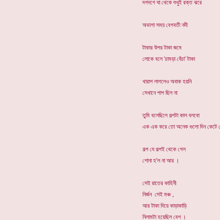
দগদগে ঘা থেকে শুধুই রক্ত ঝরে
অভাগা সময় বেগবতী নদী
টাকার উপর টাকা জমে
লোকে বলে 'চামড়া বেঁচা' টাকা
খারাপ লাগলেও অবাক হয়নি
সেখানে পাপ ছিল না
তুমি বলেছিলে গল্পটা কাল বলবো
এক এক করে তো অনেক গুলো দিন কেটে 
গল্প যে গল্পই থেকে গেল
শোনা হ'ল না আর ।
সেই রাতের কাহিনী
নির্জন সেই মঞ্চ ,
আর টাকা দিয়ে কাড়াকাড়ি
নিলামটা হয়েছিল বেশ ।