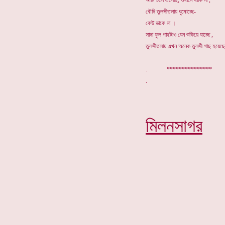
আমি চলে এসেছি, ওখানে থাকি না ,
বৌদি তুলসীতলায় ঘুমোচ্ছে-
কেউ ডাকে না ।
সাদা ফুল গাছটাও যেন শুকিয়ে যাচ্ছে ,
তুলসীতলায় এখন অনেক তুলসী গাছ হয়েছ
. ***************
মিলনসাগর