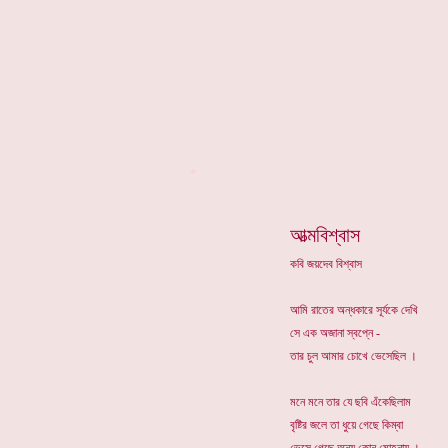
*
আত্মবিশ্বাস
কবি জয়দেব বিশ্বাস
আমি রাতের অন্ধকারে সূর্যকে দেখি
সে এক অজানা স্বপ্নে -
তার চুল আমার চোখে ভেসেছিল ।
মনে মনে তার যে ছবি এঁকেছিলাম
বৃষ্টির জলে তা ধুয়ে গেছে কিম্বা