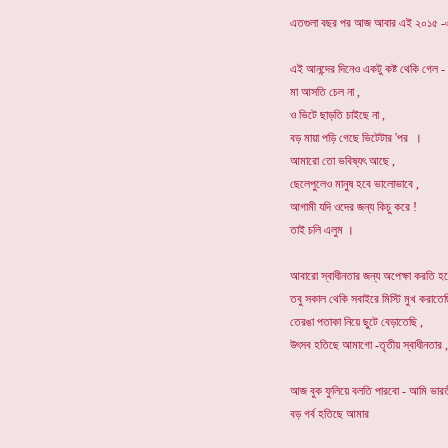
এতগুলা বছর পর আজ আবার এই ২০১৫ -এ স্
এই আনন্দের দিনেও একটু কষ্ট থেকি গেল -
মা আসতি চেল না ,
ও ভিটে ছাড়তি চাইছে না ,
বড় মায়া পড়ি গেছে ভিটেটার 'পর ।
আমারো তো ভবিষ্যৎ আছে ,
ছেলেপুলেও মানুষ হবে ভালোভাবে ,
আগামী যদি ওদের জন্য কিচু করে !
তাই চলি এলুম ।
আবারো স্বাধীনতার জন্য অপেক্ষা করতি হবে
তবু সকাল থেকি সবাইরে মিস্টি মুখ করাতেছ
তেরঙা পতাকা নিয়ে ছুটে বেড়াতেছি ,
উৎসব হতিছে আমাগো -তৃতীয় স্বাধীনতার ,
আজ বুক ফুলিয়ে বলতি পারবো - আমি ভারত
বড় গর্ব হতিছে আমার