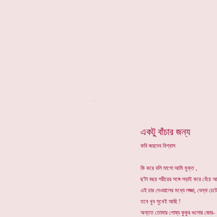
*
একটু বাঁচার জন্য
কবি জয়দেব বিশ্বাস
কি করে বলি মাগো আমি মুক্ত ,
ছ'টা বছর শরীরের সঙ্গে লড়াই করে বেঁচে 
এই চার দেওয়ালের মধ্যে লজ্জা, ঘেন্না চেটে 
তবে খুব সুখেই আছি !
অন্তত তোমার পোষ্য কুকুর গুলোর জোর-