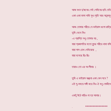
আজ যখন দু'জনের সেই সেদিনের ছবি দেখি
একা একা মালা গাথি সুখ-স্মৃতি আর আনন্দম
আজ তোমার শরীরে যে ভাইরাস গুলো রাত্র
তুমি ভেবে নিও
-এ প্রাপ্তি শুধু তোমার নয় ,
যারা প্রজাপতির মতো সুন্দর শরীরে থাবা বস
যারা লাল চোখ দেখিয়েছে ,
যারা বলেছে ছিঃ ছিঃ
তারাও তো এর অংশীদার ।
তুমি এ ভাইরাস যন্ত্রনা একা কেন সবে ?
এই সু-সময়ে সঙ্গী করে নিও ঐ মধু লোভীদ
একটু উঠে দাড়িও না হয় আবার।
. ***************