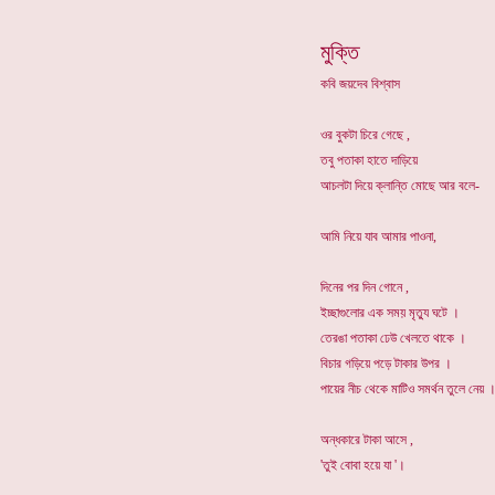
মুক্তি
কবি জয়দেব বিশ্বাস
ওর বুকটা চিরে গেছে ,
তবু পতাকা হাতে দাড়িয়ে
আচলটা দিয়ে ক্লান্তি মোছে আর বলে-
আমি নিয়ে যাব আমার পাওনা,
দিনের পর দিন গোনে ,
ইচ্ছাগুলোর এক সময় মৃত্যু ঘটে ।
তেরঙা পতাকা ঢেউ খেলতে থাকে ।
বিচার গড়িয়ে পড়ে টাকার উপর ।
পায়ের নীচ থেকে মাটিও সমর্থন তুলে নেয় 
অন্ধকারে টাকা আসে ,
'তুই বোবা হয়ে যা '।