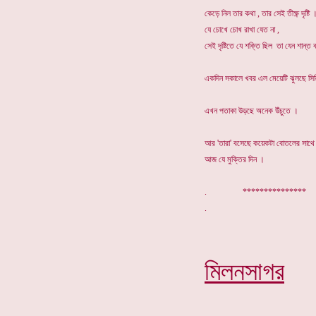
কেড়ে নিল তার কথা , তার সেই তীক্ষ্ণ দৃষ্টি 
যে চোখে চোখ রাখা যেত না ,
সেই দৃষ্টিতে যে শক্তি ছিল তা যেন শান্ত
একদিন সকালে খবর এল মেয়েটি ঝুলছে সিলি
এখন পতাকা উড়ছে অনেক উঁচুতে ।
আর 'তারা' বসেছে কয়েকটা বোতলের সাথে 
আজ যে মুক্তির দিন ।
. ***************
মিলনসাগর