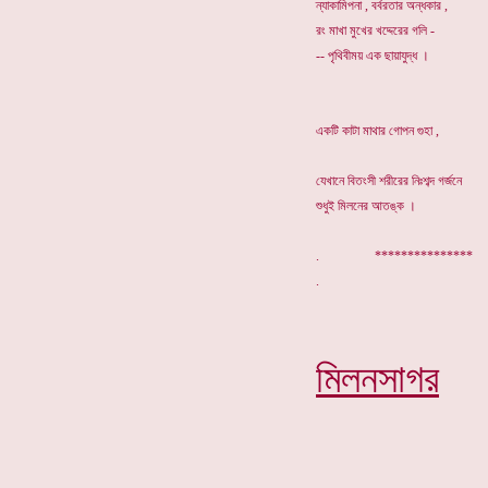
ন্যাকামিপনা , বর্বরতার অন্ধকার ,
রং মাখা মুখের খদ্দেরের গলি -
-- পৃথিবীময় এক ছায়াযুদ্ধ ।
একটি কাটা মাথার গোপন গুহা ,
যেখানে বিতংসী শরীরের নিঃশব্দ গর্জনে
শুধুই মিলনের আতঙ্ক ।
. ***************
মিলনসাগর