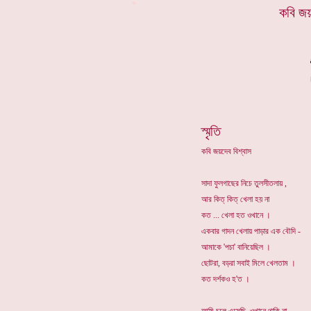
*
কবি জয়
স্মৃতি
কবি জয়দেব বিশ্বাস
সাদা ফুলগাছের নিচে তুলসীতলায় ,
আর কিত্ কিত্ খেলা হয় না
কত ... খেলা হত ওখানে ।
একবার গাদন খেলায় পাড়ার এক বৌদি -
আমাকে 'পচা' বানিয়েছিল ।
ছোটরা, বড়রা সবাই মিলে খেলতাম ।
কত দর্শকও হ'ত ।