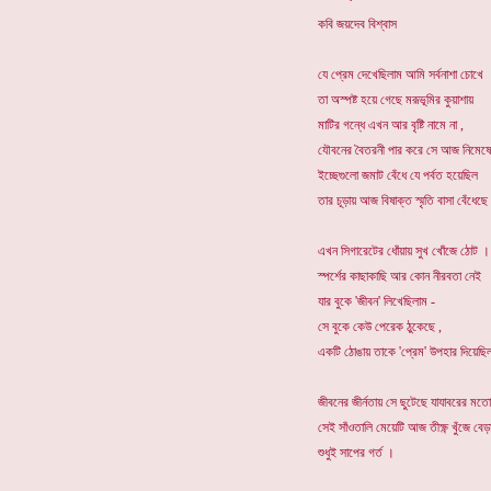
কবি জয়দেব বিশ্বাস
যে প্রেম দেখেছিলাম আমি সর্বনাশা চোখে
তা অস্পষ্ট হয়ে গেছে মরূভূমির কুয়াশায়
মাটির গন্ধে এখন আর বৃষ্টি নামে না ,
যৌবনের বৈতরনী পার করে সে আজ নিমেষে 
ইচ্ছেগুলো জমাট বেঁধে যে পর্বত হয়েছিল
তার চূড়ায় আজ বিষাক্ত স্মৃতি বাসা বেঁধেছ
এখন সিগারেটের ধোঁয়ায় সুখ খোঁজে ঠোট ।
স্পর্শের কাছাকাছি আর কোন নীরবতা নেই
যার বুকে 'জীবন' লিখেছিলাম -
সে বুকে কেউ পেরেক ঠুকেছে ,
একটি ঠোঙায় তাকে 'প্রেম' উপহার দিয়েছি
জীবনের জীর্নতায় সে ছুটেছে যাযাবরের মতো
সেই সাঁওতালি মেয়েটি আজ তীক্ষ্ণ খুঁজে বেড়
শুধুই সাপের গর্ত ।