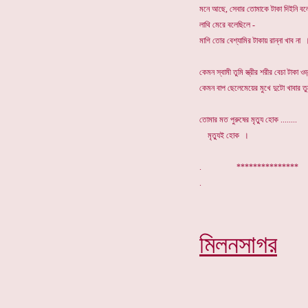
মনে আছে, সেবার তোমাকে টাকা দিইনি বল
লাথি মেরে বলেছিলে -
মাগি তোর বেশ্যামির টাকায় রান্না খাব না 
কেমন স্বামী তুমি স্ত্রীর শরীর বেচা টাকা ও
কেমন বাপ ছেলেমেয়ের মুখে দুটো খাবার তু
তোমার মত পুরুষের মৃত্যু হোক ........
মৃত্যুই হোক ।
. ***************
মিলনসাগর