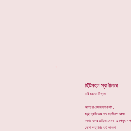
*
ছিঁটমহল স্বাধীনতা
কবি জয়দেব বিশ্বাস
আমাগো কোনো দ্যাশ নাই ,
শুধুই স্বাধীনতার পরে স্বাধীনতা আসে
সেবার ওদের তাড়িয়ে ১৯৪৭ -এ পেলুমগে প
সে কি অত্যাচার হতি লাগলো