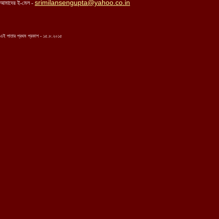
srimilansengupta@yahoo.co.in
আমাদের ই-মেল -
এই পাতার প্রথম প্রকাশ - ১৫.৮.২০১৫
...