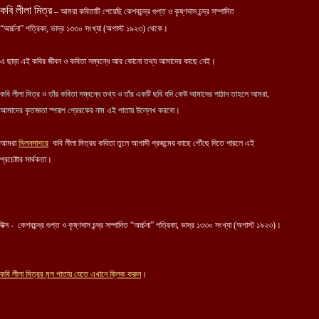
কবি লীলা মিত্র
– আমরা কবিতাটি পেয়েছি কেশবচন্দ্র গুপ্ত ও কৃষ্ণদাস চন্দ্র সম্পাদিত
“অর্চ্চনা” পত্রিকা, ভাদ্র ১৩৩০ সংখ্যা (অগাস্ট ১৯২৩) থেকে।
এ ছাড়া এই কবির জীবন ও কবিতা সম্বন্ধে আর কোনো তথ্য আমাদের কাছে নেই।
কবি লীলা মিত্র ও তাঁর কবিতা সম্বন্ধে তথ্য ও তাঁর একটি ছবি যদি কেউ আমাদের পাঠান তাহলে আমরা,
আমাদের কৃতজ্ঞতা স্পরূপ প্রেরকের নাম এই পাতায় উল্লেখ করবো।
আমরা
মিলনসাগরে
কবি লীলা মিত্রর কবিতা তুলে আগামী প্রজন্মের কাছে পৌঁছে দিতে পারলে এই
প্রচেষ্টার সার্থকতা।
উত্স - কেশবচন্দ্র গুপ্ত ও কৃষ্ণদাস চন্দ্র সম্পাদিত “অর্চ্চনা” পত্রিকা, ভাদ্র ১৩৩০ সংখ্যা (অগাস্ট ১৯২৩)।
কবি
লীলা মিত্র
র মূল পাতায় যেতে এখানে ক্লিক করুন
।