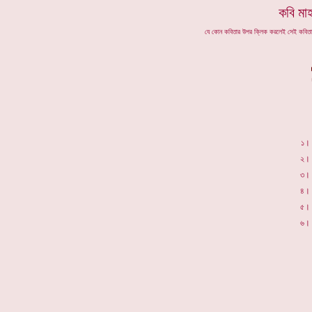
কবি মা
যে কোন কবিতার উপর ক্লিক করলেই সেই কবি
১।
২।
৩।
৪।
৫।
৬।