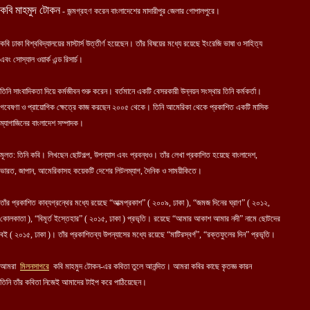
কবি মাহমুদ টোকন
- জন্মগ্রহণ করেন বাংলাদেশের মাদারীপুর জেলার গোপালপুরে।
কবি ঢাকা বিশ্ববিদ্যালয়ের মাস্টার্স উত্তীর্ণ হয়েছেন। তাঁর বিষয়ের মধ্যে রয়েছে ইংরেজি ভাষা ও সাহিত্য
এবং সোস্যাল ওয়ার্ক এন্ড রিসার্চ।
তিনি সাংবাদিকতা দিয়ে কর্মজীবন শুরু করেন। বর্তমানে একটি বেসরকারী উন্নয়ন সংস্থার তিনি কর্মকর্তা।
গবেষণা ও প্রায়োগিক ক্ষেত্রে কাজ করছেন ২০০৫ থেকে। তিনি আমেরিকা থেকে প্রকাশিত একটি মাসিক
ম্যাগাজিনের বাংলাদেশ সম্পাদক।
মূলত: তিনি কবি। লিখছেন ছোটগল্প, উপন্যাস এবং প্রবন্ধও। তাঁর লেখা প্রকাশিত হয়েছে বাংলাদেশ,
ভারত, জাপান, আমেরিকাসহ কয়েকটি দেশের লিটলম্যাগ, দৈনিক ও সাময়ীকিতে।
তাঁর প্রকাশিত কাব্যগ্রন্থের মধ্যে রয়েছে “আত্মপ্রকাশ” ( ২০০৯, ঢাকা ), “জমজ দিনের ঘ্রাণ” ( ২০১২,
কোলকাতা ), “বিমূর্ত ইস্তেহার” ( ২০১৫, ঢাকা ) প্রভৃতি। রয়েছে “আমার আকাশ আমার নদী” নামে ছোটদের
বই ( ২০১৫, ঢাকা )। তাঁর প্রকাশিতব্য উপন্যাসের মধ্যে রয়েছে “মাটিরস্বর্গ”, “রক্তফুলের দিন” প্রভৃতি।
আমরা
মিলনসাগরে
কবি মাহমুদ টোকন-এর কবিতা তুলে আনন্দিত। আমরা কবির কাছে কৃতজ্ঞ কারন
তিনি তাঁর কবিতা নিজেই আমাদের টাইপ করে পাঠিয়েছেন।