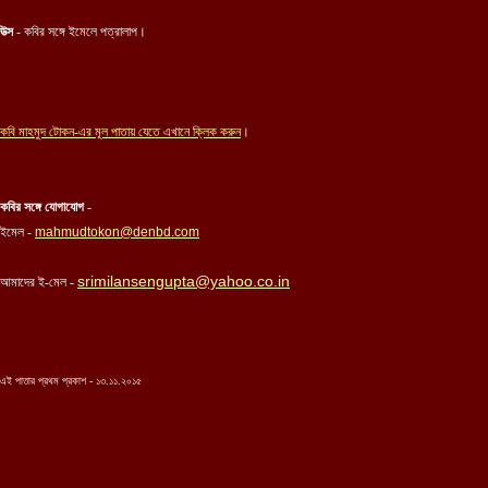
উত্স
- কবির সঙ্গে ইমেলে পত্রালাপ।
কবি
মাহমুদ টোকন-এর
মূল পাতায় যেতে এখানে ক্লিক করুন
।
কবির সঙ্গে যোগাযোগ
-
ইমেল -
mahmudtokon@denbd.com
srimilansengupta@yahoo.co.in
আমাদের ই-মেল -
এই পাতার প্রথম প্রকাশ - ১৩.১১.২০১৫
...