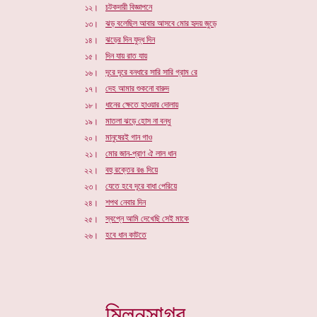
চটকদারী বিজ্ঞাপনে
১২।
ঝড় বলেছিল আবার আসবে মোর হৃদয় জুড়ে
১৩।
ঝড়ের দিন যুদ্ধ দিন
১৪।
দিন যায় রাত যায়
১৫।
দূরে দূরে বনধারে সারি সারি গ্রাম রে
১৬।
দেহ আমার শুকনো বারুদ
১৭।
ধানের ক্ষেতে হাওয়ার দোলায়
১৮।
মাতলা ঝড়ে হোস না বন্ধু
১৯।
মানুষেরই গান গাও
২০।
মোর জান-প্রাণ ঐ লাল ধান
২১।
বহু রক্তের রঙ দিয়ে
২২।
যেতে হবে দূরে বাধা পেরিয়ে
২৩।
শপথ নেবার দিন
২৪।
স্বপ্নে আমি দেখেছি সেই মাকে
২৫।
হবে ধান কাটতে
২৬।
মিলনসাগর