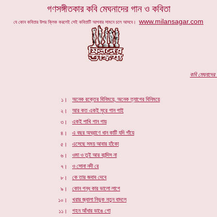
গণসঙ্গীতকার
কবি মেঘনাদের গান ও কবিতা
www.milansagar.com
যে কোন কবিতার উপর ক্লিক করলেই সেই কবিতাটি আপনার সামনে চলে আসবে।
কবি
মেঘনাদের
প
অনেক রক্তের বিনিময়ে, অনেক ত্যাগের বিনিময়ে
১।
আর কত একই সুরে গান গাই
২।
একই পাখি গান গায়
৩।
এ বছর অঘ্রাণে ধান কাটি যদি গাঁয়ে
৪।
এসেছে সময় আবার হাঁকো
৫।
ওমা ও তুই আর কান্দিস না
৬।
ও সোনা নদী রে
৭।
কে তার জবাব দেবে
৮।
কোন গন্ধ কার ভালো লাগে
৯।
খরার জ্বালা নিভুক নতুন বাদলে
১০।
গহন আঁধার ভাঙে গো
১১।