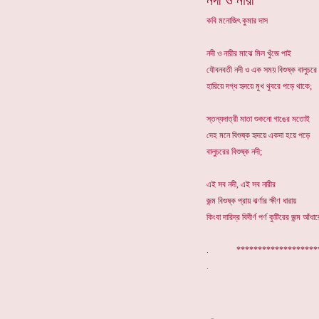
নদী ও নারী
কবি মনোজিৎ কুমার দাস
নদী ও নারীর মাঝে মিল খুঁজে পাই
যৌবনবতী নদী ও এক সময় বিশুষ্ক বালুচরে
হারিয়ে দগ্ধ হৃদয়ে মুখ থুবরে পড়ে থাকে;
স্তন্যদাত্রী মাতা শুকনো গাঙের মতোই
দেহ মনে বিশুষ্ক হৃদয়ে একদা হয়ে পড়ে
বালুচরের বিশুষ্ক নদী;
এই সব নদী, এই সব নারীর
জন্ম বিশুষ্ক প্রায় ঝর্ণার ক্ষীণ ধারায়
কিংবা দারিদ্র বিদীর্ণ পর্ণ কুটিরের জন্ম আঁধ
. *******************