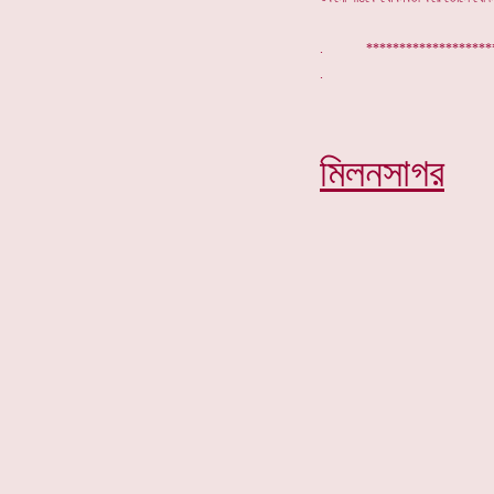
. *******************
মিলনসাগর