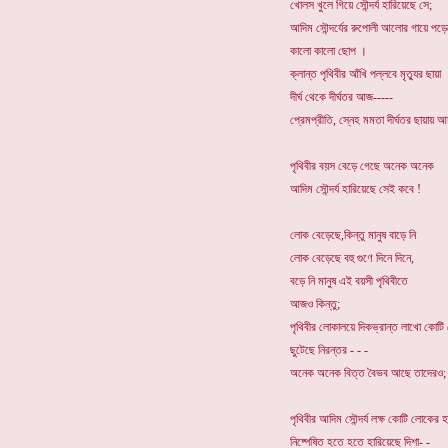
খোলস খুলে গিয়ে সৌন্দর্য হারিয়েছে সে;
আদিম সৌন্দর্যের রুপোলী আলোর গায়ে পড়
কালো কালো ছোপ ।
ক্লান্ত পৃথিবীর আঁখি পল্লবে মৃত্যুর ছায়া
দীর্ঘ থেকে দীর্ঘতর আজ-----
প্রেমপ্রীতি, স্নেহ মমতা দীর্ঘতর ছায়ায় আ
পৃথিবীর বয়স বেড়ে গেছে অনেক অনেক
আদিম সৌন্দর্য হারিয়েছে সেই কবে !
লোক বেড়েছে,কিন্তু মানুষ বাড়ে নি
লোক বেড়েছে বহু গুণে দিনে দিনে,
বড়ে নি মানুষ এই বয়সী পৃথিবীতে
আজও কিন্তু;
পৃথিবীর লোকালয়ে দিকভ্রান্ত লাখো কোট
ছুটেছে নিরন্তর - - -
অনেক অনেক বিত্ত বৈভব আছে তাদেরও;
পৃথিবীর আদিম সৌন্দর্য লক্ষ কোটি লোকের 
নিষ্পেষিত হতে হতে হারিয়েছে দিশা- -