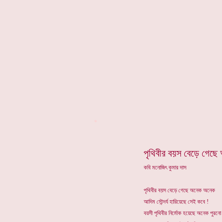
*
পৃথিবীর বয়স বেড়ে গেছ
কবি মনোজিৎ কুমার দাস
পৃথিবীর বয়স বেড়ে গেছে অনেক অনেক
আদিম সৌন্দর্য হারিয়েছে সেই কবে !
বয়সী পৃথিবীর নির্মোক হয়েছে অনেক পুরনো