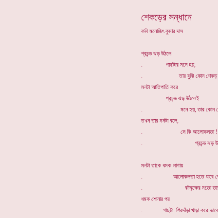
শেকড়ের সন্ধানে
কবি মনোজিৎ কুমার দাস
প্রচন্ড ঝড় উঠলে
. গাছটার মনে হয়,
. তার বুঝি কোন শেকড় 
মনটা আতিপাতি করে
. প্রচন্ড ঝড় উঠলেই
. মনে হয়, তার কোন শেক
তখন তার মনটা বলে,
. সে কি আলোকলতা !
. প্রচন্ড ঝড় উঠলেই 
মনটা তাকে ধমক লাগায়
. আলোকলতা হতে যাবে কোন 
. বটবৃক্ষের মতো তার শেক
ধমক শোনার পর
. গাছটা শিরদাঁড়া খাড়া করে ভাব