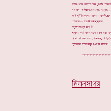
গভীর থেকে গভীরতর ক্ষত পৃথিবীর লোকদে
দেহ মনে, অস্থিমজ্জায় অন্তরে অন্তরে--
বয়সী পৃথিবীর আনাচে কানাচেয় গড়ে উঠেছে
লোকালয়--- গড়ে উঠেনি মনুষ্যালয়,
মানুষের সংখ্যা বাড়ে নি
মানুষের বড়ই অভাব যাদের মাঝে আছে মনুষ
হিংসা , বিদ্বেষ, শঠতা, প্রবঞ্চনা, চৌর্যবৃত্
প্রাবল্যের মাঝে মানুষ হওয়া কি সম্ভব!
. *******************
মিলনসাগর