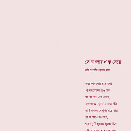
*
সে বাংলার এক মেয়ে
কবি মনোজিৎ কুমার দাস
অধর কামরাঙার রঙে রাঙা
ওষ্ঠ করমোচার রঙে লাল
সে বাংলার এক মেয়ে;
অলকগুচ্ছে শ্রাবণ মেঘের ঘটা
আঁখি পল্লব গোধূলির রঙে রাঙা
সে বাংলার এক মেয়ে;
দেহবল্লরী সুষমায় সুষমামন্ডিত
হাসিতে শরত মেঘের শুভ্রতা