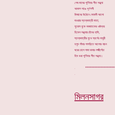
শেষ মাঘের পূর্ণিমার শীত সন্ধ্যা
আকাশ গাঙে পূর্ণশশী
কিষানের উঠোনে সোনালী আলো
দাওয়ায় স্তন্যদাত্রী মাতা;
সুডোল বুকে নবজাতকের ওষ্ঠদ্বয়
হিমেল সন্ধ্যায় চাঁদের হাসি,
স্তন্যদাত্রীর মুখে স্বর্গের মাধুরী
হলুদ গাঁদার পাপড়িতে আলোর নাচন
ঘরের চালে সাদা ডানার লক্ষ্মীপেঁচা
হিম ভরা পূর্ণিমার শীত সন্ধ্যা।
. *******************
মিলনসাগর