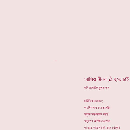
*
আমিও নীলকণ্ঠ হতে চাই
কবি মনোজিৎ কুমার দাস
চারিদিকে হলাহল;
অহর্নিশ পান করে চলেছি
সমুদ্র মন্থনকৃত গরল,
অমৃতের আশায় দেবতারা
হা করে আছেন সেই কবে থেকে।