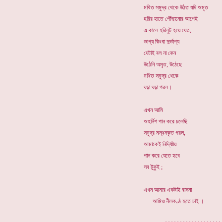
মথিত সমুদ্র থেকে উঠত যদি অমৃত
হরির হাতে পৌঁছানোর আগেই
এ কালে হরিলুট হয়ে যেত,
ভাগ্য কিংবা দুর্ভাগ্য
যেটাই বল না কেন
উঠেনি অমৃত, উঠেছে
মথিত সমুদ্র থেকে
ঘড়া ঘড়া গরল।
এখন আমি
অহর্নিশ পান করে চলেছি
সমুদ্র মন্থনকৃত গরল,
আমাকেই নির্দ্ধিাায়
পান করে যেতে হবে
সব টুকুই ;
এখন আমার একটাই বাসনা
আমিও নীলকণ্ঠ হতে চাই ।