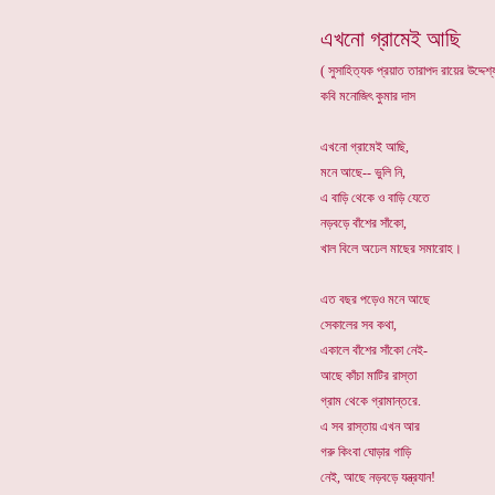
এখনো গ্রামেই আছি
( সুসাহিত্যক প্রয়াত তারাপদ রায়ের উদ্দেশ্
কবি মনোজিৎ কুমার দাস
এখনো গ্রামেই আছি,
মনে আছে-- ভুলি নি,
এ বাড়ি থেকে ও বাড়ি যেতে
নড়বড়ে বাঁশের সাঁকো,
খাল বিলে অঢেল মাছের সমারোহ।
এত বছর পড়েও মনে আছে
সেকালের সব কথা,
একালে বাঁশের সাঁকো নেই-
আছে কাঁচা মাটির রাস্তা
গ্রাম থেকে গ্রামান্তরে.
এ সব রাস্তায় এখন আর
গরু কিংবা ঘোড়ার গাড়ি
নেই, আছে নড়বড়ে যন্ত্রযান!