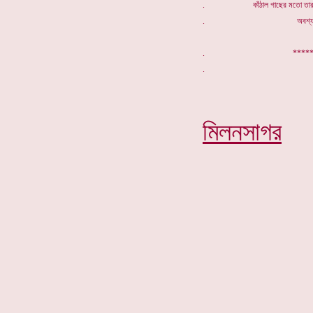
. কাঁঠাল গাছের মতো তার ম
. অবশ্যই একট
. *************
মিলনসাগর