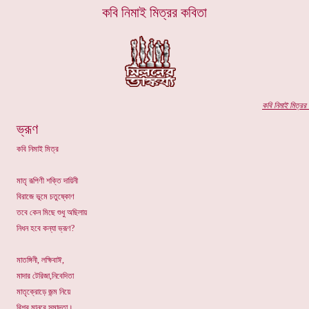
কবি নিমাই মিত্রর কবিতা
কবি
নিমাই মিত্রর
প
ভ্রূণ
কবি নিমাই মিত্র
মাতৃ রূপিণী শক্তি দায়িনী
বিরাজে ভূমে চতুষ্কোণ
তবে কেন মিছে শুধু অছিলায়
নিধন হবে কন্যা ভ্রূণ?
মাতঙ্গিনী, লক্ষিবাঈ,
মাদার টেরিজা,নিবেদিতা
মাতৃক্রোড়ে জন্ম নিয়ে
বিশ্ব মানবে সমাদৃতা।