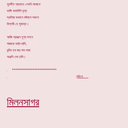
স্ফুটিত প্রভাতে লেখনি আঘাতে
ভাঙ্গি অমানিশি বৃন্ত
স্খলিয়া অকালে কাঁদালে সকলে
বিপ্লবী হে সুকান্ত।
আজি প্রাঞ্জল পুণ্য লগনে
সাজায়ে অর্ঘ্য ডালি,
বন্দিব তব জয় গান গাথা
অঞ্জলি দেব ঢালি।
. **************************
.
সূচিতে . . .
মিলনসাগর