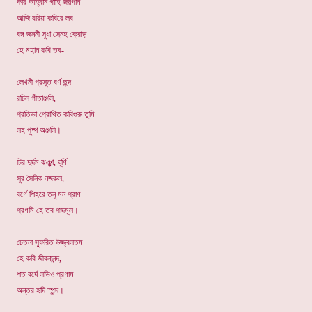
করি আহ্বান গাহি জয়গান
আজি বরিয়া কবিরে লব
বঙ্গ জননী সুধা স্নেহ ক্রোড়
হে মহান কবি তব-
লেখনী প্রসূত বর্ণ ছন্দ
রচিল গীতাঞ্জলি,
প্রতিভা প্রোথিত কবিগুরু তুমি
লহ পুষ্প অঞ্জলি।
চির দুর্দম ঝঞ্ঝা, ঘূর্ণি
সুর সৈনিক নজরুল,
বর্ণে শিহরে তনু মন প্রাণ
প্রণমি হে তব পাদমূল।
চেতনা স্ফুরিত উজ্জ্বলতম
হে কবি জীবনানন্দ,
শত বর্ষে লভিও প্রণাম
অন্তর হৃদি স্পন্দ।