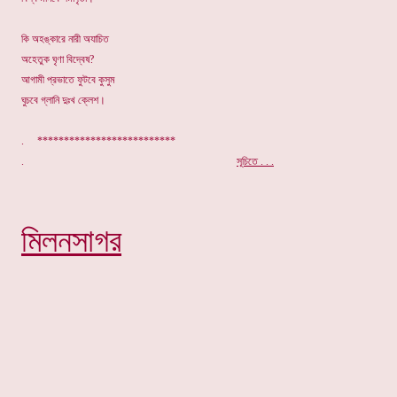
কি অহঙ্কারে নারী অযাচিত
অহেতুক ঘৃণা বিদ্বেষ?
আগামী প্রভাতে ফুটবে কুসুম
ঘুচবে গ্লানি দুঃখ ক্লেশ।
. **************************
.
সূচিতে . . .
মিলনসাগর