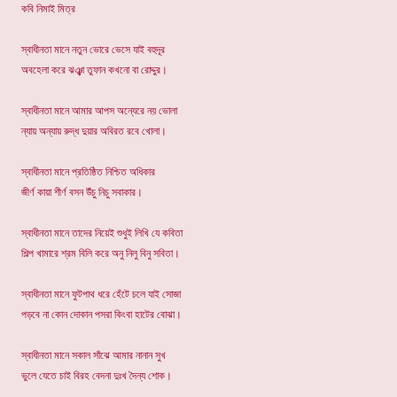
কবি নিমাই মিত্র
স্বাধীনতা মানে নতুন ভোরে ভেসে যাই বহুদূর
অবহেলা করে ঝঞ্ঝা তুফান কখনো বা রোদ্দুর।
স্বাধীনতা মানে আমার আপস অন্যেরে নয় ভোলা
ন্যায় অন্যায় রুদ্ধ দুয়ার অবিরত রবে খোলা।
স্বাধীনতা মানে প্রতিষ্ঠিত নিশ্চিত অধিকার
জীর্ণ কায়া শীর্ণ বসন উঁচু নিচু সবাকার।
স্বাধীনতা মানে তাদের নিয়েই শুধুই লিখি যে কবিতা
শিল্প খামারে শ্রম বিলি করে অনু নিলু বিনু সবিতা।
স্বাধীনতা মানে ফুটপাথ ধরে হেঁটে চলে যাই সোজা
পড়বে না কোন দোকান পসরা কিংবা হাটের বোঝা।
স্বাধীনতা মানে সকাল সাঁঝে আমার নানান সুখ
ভুলে যেতে চাই বিরহ বেদনা দুঃখ দৈন্য শোক।